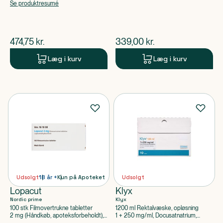
apoteksforbeholdt)
Se produktresumé
$
nuværende pris
$
nuværende pris
474,75
kr.
339,00
kr.
Læg i kurv
Læg i kurv
Udsolgt
18 år +
Kun på Apoteket
Udsolgt
Lopacut
Klyx
Nordic prime
Klyx
100 stk Filmovertrukne tabletter
1200 ml Rektalvæske, opløsning
2 mg (Håndkøb, apoteksforbeholdt),
1 + 250 mg/ml, Docusatnatrium,