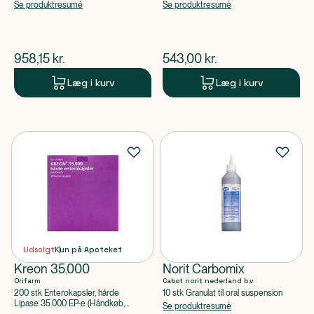
apoteksforbeholdt)
apoteksforbeholdt)
Se produktresumé
Se produktresumé
$
nuværende pris
$
nuværende pris
958,15
kr.
543,00
kr.
Læg i kurv
Læg i kurv
Udsolgt
Kun på Apoteket
Kreon 35.000
Norit Carbomix
Orifarm
Cabot norit nederland b.v
200 stk Enterokapsler, hårde
10 stk Granulat til oral suspension
Lipase 35.000 EP-e (Håndkøb,
Se produktresumé