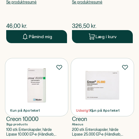
Natriumhydrogencarbonat, Macrogol
apoteksforbeholdt)
Se produktresumé
Se produktresumé
3350
$
nuværende pris
$
nuværende pris
46,00
kr.
326,50
kr.
Påmind mig
Læg i kurv
Kun på Apoteket
Udsolgt
Kun på Apoteket
Creon 10.000
Creon
Bgp products
Abacus
100 stk Enterokapsler, hårde
200 stk Enterokapsler, hårde
Lipase 10.000 EP-e (Håndkøb,
Lipase 25.000 EP-e (Håndkøb,