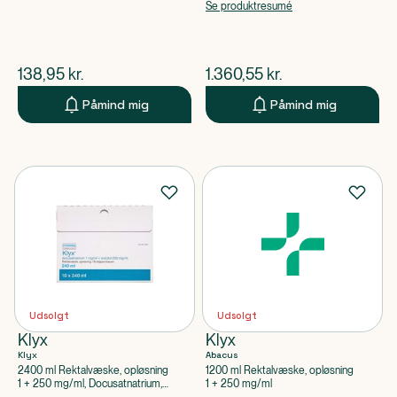
Se produktresumé
$
nuværende pris
$
nuværende pris
138,95
kr.
1.360,55
kr.
Påmind mig
Påmind mig
Udsolgt
Udsolgt
Klyx
Klyx
Klyx
Abacus
2400 ml Rektalvæske, opløsning
1200 ml Rektalvæske, opløsning
1 + 250 mg/ml, Docusatnatrium,
1 + 250 mg/ml