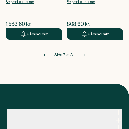
Sorbitol
Se produktresumé
Se produktresumé
$
nuværende pris
$
nuværende pris
1.563,60
kr.
808,60
kr.
Påmind mig
Påmind mig
Side
7
af
8
Kontakt apoteksteamet
Genveje
Om Apopro