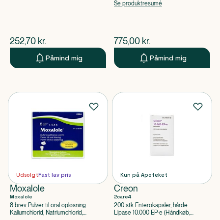
Loperamidhydrochlorid
Sorbitol
Se produktresumé
$
nuværende pris
$
nuværende pris
252,70
kr.
775,00
kr.
Påmind mig
Påmind mig
Udsolgt
Fast lav pris
Kun på Apoteket
Moxalole
Creon
Moxalole
2care4
8 brev Pulver til oral opløsning
200 stk Enterokapsler, hårde
Kaliumchlorid, Natriumchlorid,
Lipase 10.000 EP-e (Håndkøb,