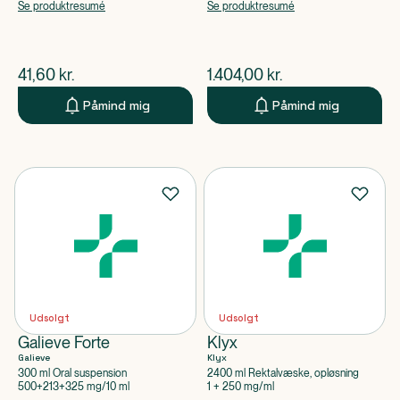
Natriumhydrogencarbonat, Macrogol
Se produktresumé
Se produktresumé
3350
$
nuværende pris
$
nuværende pris
41,60
kr.
1.404,00
kr.
Påmind mig
Påmind mig
Udsolgt
Udsolgt
Galieve Forte
Klyx
Galieve
Klyx
300 ml Oral suspension
2400 ml Rektalvæske, opløsning
500+213+325 mg/10 ml
1 + 250 mg/ml