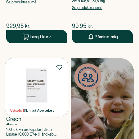
Sorbitol
250+106,5+187,5 mg
Se produktresumé
Se produktresumé
$
nuværende pris
$
nuværende pris
929,95
kr.
99,95
kr.
Læg i kurv
Påmind mig
Udsolgt
Kun på Apoteket
Creon
Abacus
100 stk Enterokapsler, hårde
Lipase 10.000 EP-e (Håndkøb,