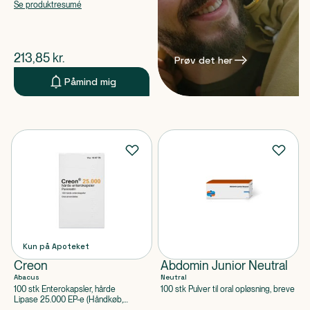
apoteksforbeholdt)
Se produktresumé
$
nuværende pris
213,85
kr.
Prøv det her
Påmind mig
Kun på Apoteket
Creon
Abdomin Junior Neutral
Abacus
Neutral
100 stk Enterokapsler, hårde
100 stk Pulver til oral opløsning, breve
Lipase 25.000 EP-e (Håndkøb,