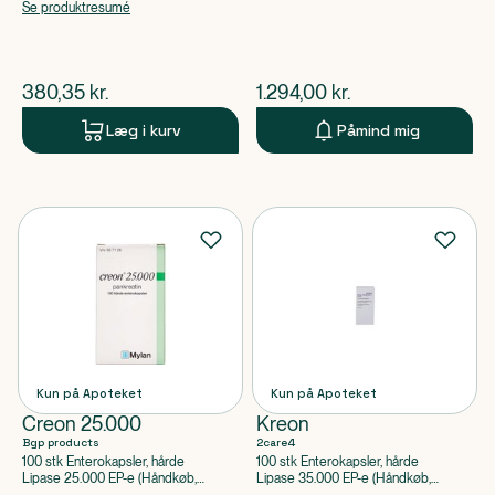
apoteksforbeholdt)
apoteksforbeholdt)
Se produktresumé
$
nuværende pris
$
nuværende pris
380,35
kr.
1.294,00
kr.
Læg i kurv
Påmind mig
Kun på Apoteket
Kun på Apoteket
Creon 25.000
Kreon
Bgp products
2care4
100 stk Enterokapsler, hårde
100 stk Enterokapsler, hårde
Lipase 25.000 EP-e (Håndkøb,
Lipase 35.000 EP-e (Håndkøb,