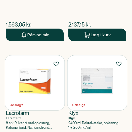
apoteksforbeholdt)
$
nuværende pris
$
nuværende pris
1.563,05
kr.
2.137,15
kr.
Påmind mig
Læg i kurv
Udsolgt
Udsolgt
Lacrofarm
Klyx
Lacrofarm
Klyx
8 stk Pulver til oral opløsning,
2400 ml Rektalvæske, opløsning
enkeltdosisbeholder
Kaliumchlorid, Natriumchlorid,
1 + 250 mg/ml