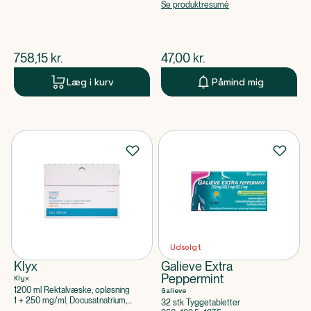
apoteksforbeholdt)
Se produktresumé
$
nuværende pris
$
nuværende pris
758,15
kr.
47,00
kr.
Læg i kurv
Påmind mig
Udsolgt
Klyx
Galieve Extra
Peppermint
Klyx
1200 ml Rektalvæske, opløsning
Galieve
1 + 250 mg/ml, Docusatnatrium,
32 stk Tyggetabletter