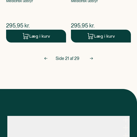
Medicinsk udstyr
Medicinsk udstyr
$
nuværende pris
$
nuværende pris
295,95
kr.
295,95
kr.
Læg i kurv
Læg i kurv
Side
21
af
29
Kontakt apoteksteamet
Genveje
Om Apopro