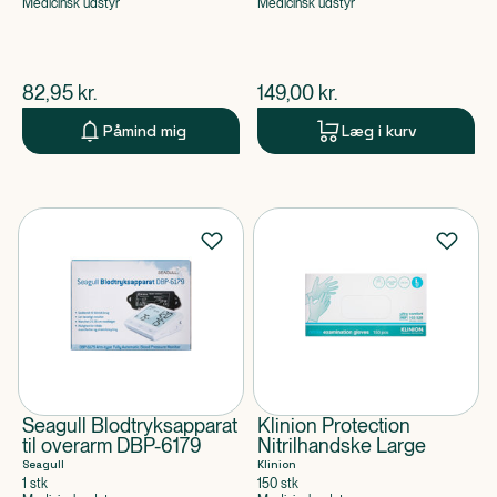
Medicinsk udstyr
Medicinsk udstyr
$
nuværende pris
$
nuværende pris
82,95
kr.
149,00
kr.
Påmind mig
Læg i kurv
Seagull Blodtryksapparat
Klinion Protection
til overarm DBP-6179
Nitrilhandske Large
Seagull
Klinion
1 stk
150 stk