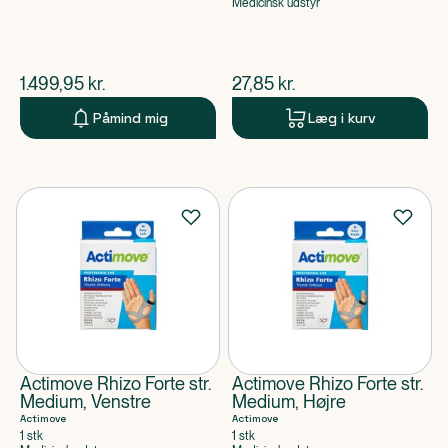
Medicinsk udstyr
$
nuværende pris
$
nuværende pris
1.499,95
kr.
27,85
kr.
Påmind mig
Læg i kurv
Actimove Rhizo Forte str.
Actimove Rhizo Forte str.
Medium, Venstre
Medium, Højre
Actimove
Actimove
1 stk
1 stk