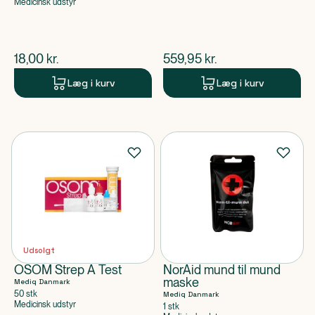
Medicinsk udstyr
$
nuværende pris
$
nuværende pris
18,00
kr.
559,95
kr.
Læg i kurv
Læg i kurv
Udsolgt
OSOM Strep A Test
NorAid mund til mund
maske
Mediq Danmark
50 stk
Mediq Danmark
Medicinsk udstyr
1 stk