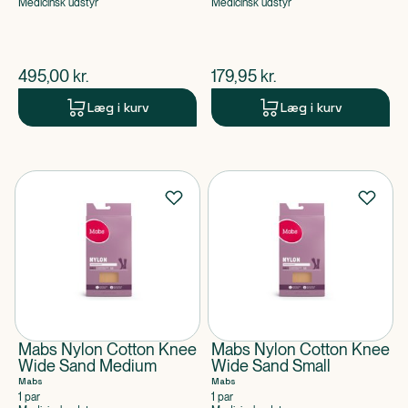
Medicinsk udstyr
Medicinsk udstyr
$
nuværende pris
$
nuværende pris
495,00
kr.
179,95
kr.
Læg i kurv
Læg i kurv
Mabs Nylon Cotton Knee
Mabs Nylon Cotton Knee
Wide Sand Medium
Wide Sand Small
Mabs
Mabs
1 par
1 par