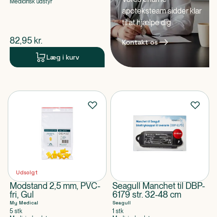
Medicinsk udstyr
apoteksteam sidder klar
til at hjælpe dig
$
nuværende pris
82,95
kr.
Kontakt os
Læg i kurv
Udsolgt
Modstand 2,5 mm, PVC-
Seagull Manchet til DBP-
fri, Gul
6179 str. 32-48 cm
My Medical
Seagull
5 stk
1 stk