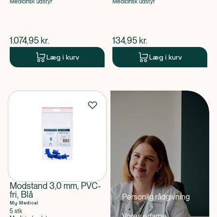
Medicinsk udstyr
Medicinsk udstyr
$
nuværende pris
$
nuværende pris
1.074,95
kr.
134,95
kr.
Læg i kurv
Læg i kurv
Modstand 3,0 mm, PVC-
fri, Blå
Personlig rådgivning
My Medical
5 stk
Vores erfarne