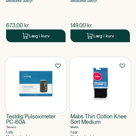
Medicinsk udstyr
Medicinsk udstyr
$
nuværende pris
$
nuværende pris
673,00
kr.
149,00
kr.
Læg i kurv
Læg i kurv
Testdig Pulsoximeter
Mabs Thin Cotton Knee
PC-60A
Sort Medium
Tesaro
Mabs
1 stk
1 par