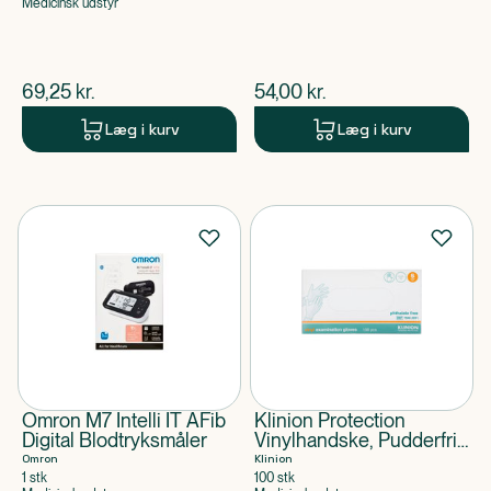
Medicinsk udstyr
$
nuværende pris
$
nuværende pris
69,25
kr.
54,00
kr.
Læg i kurv
Læg i kurv
Omron M7 Intelli IT AFib
Klinion Protection
Digital Blodtryksmåler
Vinylhandske, Pudderfri,
PHT Fri, Small
Omron
Klinion
1 stk
100 stk