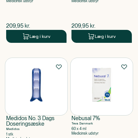
Medicinsk udstyr
Medicinsk udstyr
$
nuværende pris
$
nuværende pris
209,95
kr.
209,95
kr.
Læg i kurv
Læg i kurv
Medidos No. 3 Dags
Nebusal 7%
Doseringsæske
Teva Danmark
60 x 4 ml
Medidos
Medicinsk udstyr
1 stk