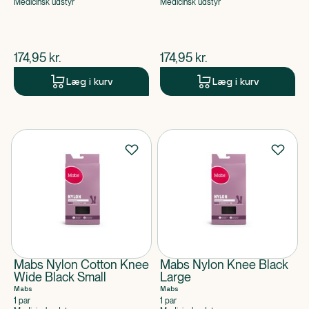
Medicinsk udstyr
Medicinsk udstyr
$
nuværende pris
$
nuværende pris
174,95
kr.
174,95
kr.
Læg i kurv
Læg i kurv
Mabs Nylon Cotton Knee
Mabs Nylon Knee Black
Wide Black Small
Large
Mabs
Mabs
1 par
1 par