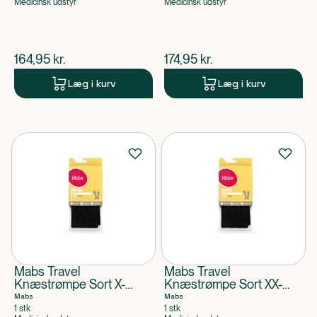
Medicinsk udstyr
Medicinsk udstyr
$
nuværende pris
$
nuværende pris
164,95
kr.
174,95
kr.
Læg i kurv
Læg i kurv
Mabs Travel
Mabs Travel
Knæstrømpe Sort X-
Knæstrømpe Sort XX-
Large
Large
Mabs
Mabs
1 stk
1 stk