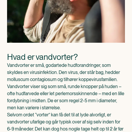
Hvad er vandvorter?
Vandvorter er små, godartede hudforandringer, som
skyldes en virusinfektion. Den virus, der står bag, hedder
molluscum contagiosum og tilhører koppevirusfamilien.
Vandvorter viser sig som små, runde knopper på huden –
ofte hudfarvede eller let perlemorsskinnende – med en lille
fordybning i midten. De er som regel 2-5 mm i diameter,
men kan variere i størrelse.
Selvom ordet “vorter” kan få det til at lyde alvorligt, er
vandvorter ufarlige og går typisk over af sig selv inden for
6-9 måneder. Det kan dog hos nogle tage helt op til 2 år før