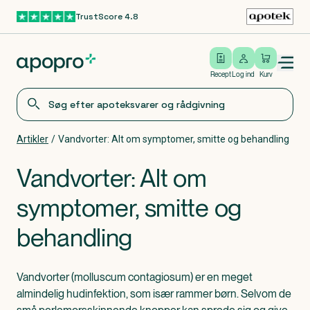
TrustScore 4.8
Gå til hovedindhold
Open/close menu
Log ind
Recept
Log ind
Kurv
Artikler
/
Vandvorter: Alt om symptomer, smitte og behandling
Vandvorter: Alt om
symptomer, smitte og
behandling
Vandvorter (molluscum contagiosum) er en meget
almindelig hudinfektion, som især rammer børn. Selvom de