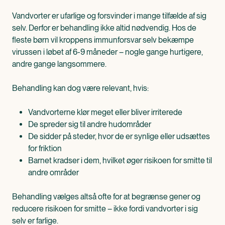
Vandvorter er ufarlige og forsvinder i mange tilfælde af sig
selv. Derfor er behandling ikke altid nødvendig. Hos de
fleste børn vil kroppens immunforsvar selv bekæmpe
virussen i løbet af 6-9 måneder – nogle gange hurtigere,
andre gange langsommere.
Behandling kan dog være relevant, hvis:
Vandvorterne klør meget eller bliver irriterede
De spreder sig til andre hudområder
De sidder på steder, hvor de er synlige eller udsættes
for friktion
Barnet kradser i dem, hvilket øger risikoen for smitte til
andre områder
Behandling vælges altså ofte for at begrænse gener og
reducere risikoen for smitte – ikke fordi vandvorter i sig
selv er farlige.