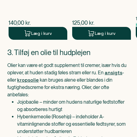
$
nuværende pris
$
nuværende pris
140,00
kr.
125,00
kr.
Læg i kurv
Læg i kurv
Produkt 1 af 0
3. Tilføj en olie til hudplejen
Olier kan være et godt supplement til cremer, især hvis du
ansigts
oplever, at huden stadig føles stram eller ru. En
-
kropsolie
eller
kan bruges alene eller blandes i din
fugtighedscreme for ekstra næring. Olier, der ofte
anbefales:
Jojobaolie – minder om hudens naturlige fedtstoffer
og absorberes hurtigt
Hybenkerneolie (Rosehip) – indeholder A-
vitaminlignende stoffer og essentielle fedtsyrer, som
understøtter hudbarrieren