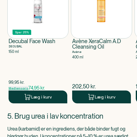
Spar 25%
Decubal Face Wash
Avène XeraCalm A.D
Cleansing Oil
DECUBAL
150 ml
Avène
400 ml
$
gammel pris
99,95
kr.
$
nuværende pris
202,50
kr.
74,95
kr.
Medlemspris
Læg i kurv
Læg i kurv
Produkt 1 af 0
5. Brug urea i lav koncentration
Urea (karbamid) er en ingrediens, der både binder fugt og
blødgør huden. I koncentrationer på 5–10 % er urea særligt