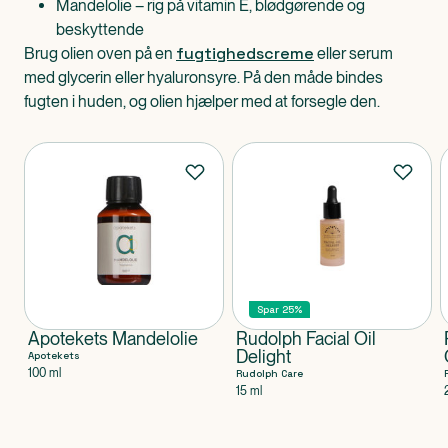
Mandelolie – rig på vitamin E, blødgørende og
beskyttende
fugtighedscreme
Brug olien oven på en
eller serum
med glycerin eller hyaluronsyre. På den måde bindes
fugten i huden, og olien hjælper med at forsegle den.
Produkter
Spar 25%
Apotekets Mandelolie
Rudolph Facial Oil
Delight
Apotekets
100 ml
Rudolph Care
15 ml