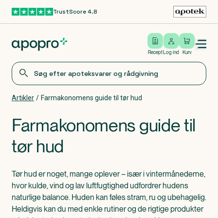
TrustScore 4.8
Gå til hovedindhold
Open/close menu
Log ind
Recept
Log ind
Kurv
Artikler
/
Farmakonomens guide til tør hud
Farmakonomens guide til
tør hud
Tør hud er noget, mange oplever – især i vintermånederne,
hvor kulde, vind og lav luftfugtighed udfordrer hudens
naturlige balance. Huden kan føles stram, ru og ubehagelig.
Heldigvis kan du med enkle rutiner og de rigtige produkter