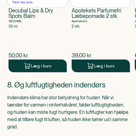
Fast lav pris
Decubal Lips & Dry
Apotekets Parfumefri
Spots Balm
Læbepomade 2 stk.
DECUBAL
Apotekets
30 ml
2 stk
$
nuværende pris
$
nuværende pris
50,00
kr.
39,00
kr.
Læg i kurv
Læg i kurv
Produkt 1 af 0
8. Øg luftfugtigheden indendørs
Indendørs klima har stor betydning for huden. Når vi
tænder for varmen i vinterhalvåret, falder luftfugtigheden,
og huden kan miste fugt hurtigere. En luftfugter kan hjælpe
med at tilføre fugt til luften, så huden ikke tørrer ud i samme
grad.