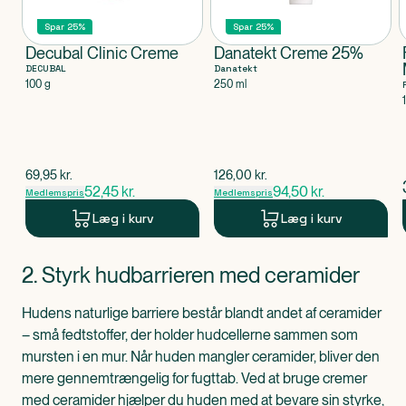
Spar 25%
Spar 25%
Decubal Clinic Creme
Danatekt Creme 25%
DECUBAL
Danatekt
100 g
250 ml
$
gammel pris
$
gammel pris
69,95
kr.
126,00
kr.
52,45
kr.
94,50
kr.
Medlemspris
Medlemspris
Læg i kurv
Læg i kurv
Produkt 1 af 0
2. Styrk hudbarrieren med ceramider
Hudens naturlige barriere består blandt andet af ceramider
– små fedtstoffer, der holder hudcellerne sammen som
mursten i en mur. Når huden mangler ceramider, bliver den
mere gennemtrængelig for fugttab. Ved at bruge cremer
med ceramider hjælper du huden med at bevare sin styrke,