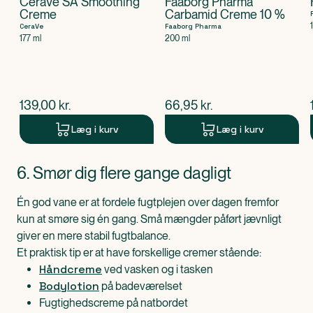
CeraVe SA Smoothing
Faaborg Pharma
Creme
Carbamid Creme 10 %
CeraVe
Faaborg Pharma
177 ml
200 ml
$
nuværende pris
$
nuværende pris
139,00
kr.
66,95
kr.
Læg i kurv
Læg i kurv
Produkt 1 af 0
6. Smør dig flere gange dagligt
Én god vane er at fordele fugtplejen over dagen fremfor
kun at smøre sig én gang. Små mængder påført jævnligt
giver en mere stabil fugtbalance.
Et praktisk tip er at have forskellige cremer stående:
Håndcreme
ved vasken og i tasken
Bodylotion
på badeværelset
Fugtighedscreme på natbordet