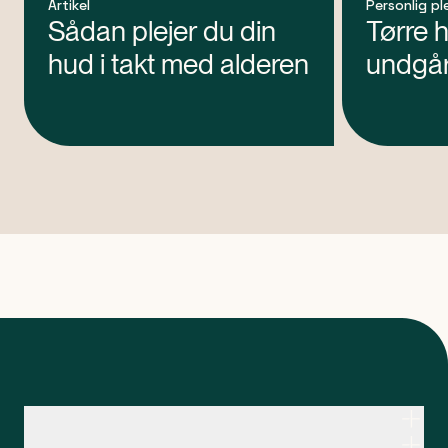
Artikel
Personlig pl
Sådan plejer du din
Tørre 
hud i takt med alderen
undgå
artikel 1 af 0
Kontakt apoteksteamet
Genveje