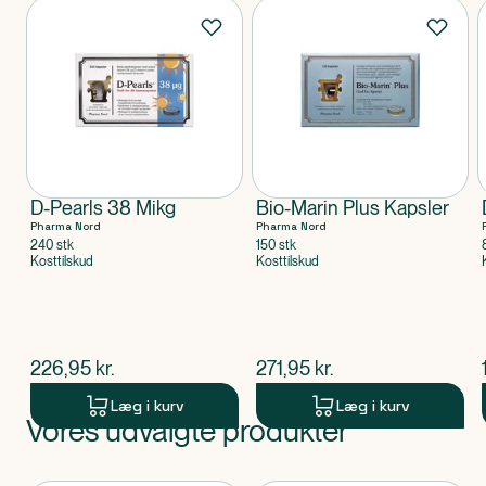
Produkter
D-Pearls 38 Mikg
Bio-Marin Plus Kapsler
Pharma Nord
Pharma Nord
240 stk
150 stk
Kosttilskud
Kosttilskud
$
nuværende pris
$
nuværende pris
226,95
kr.
271,95
kr.
Læg i kurv
Læg i kurv
Vores udvalgte produkter
Produkt 1 af 0