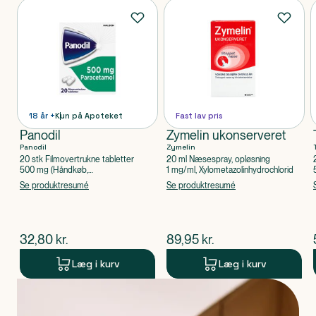
Produkter
18 år +
Kun på Apoteket
Fast lav pris
Panodil
Zymelin ukonserveret
Panodil
Zymelin
20 stk Filmovertrukne tabletter
20 ml Næsespray, opløsning
500 mg (Håndkøb,
1 mg/ml, Xylometazolinhydrochlorid
apoteksforbeholdt), Paracetamol
Se produktresumé
Se produktresumé
$
nuværende pris
$
nuværende pris
32,80
kr.
89,95
kr.
Læg i kurv
Læg i kurv
Produkt 1 af 0