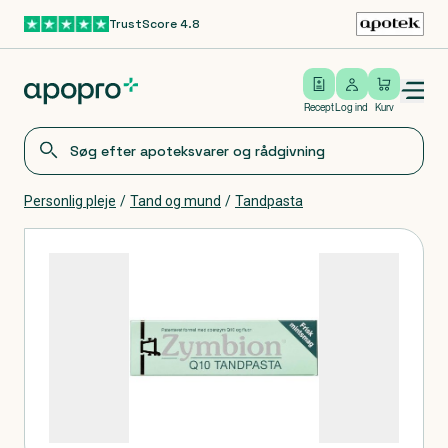
TrustScore 4.8
Gå til hovedindhold
Open/close menu
Log ind
Recept
Log ind
Kurv
Personlig pleje
/
Tand og mund
/
Tandpasta