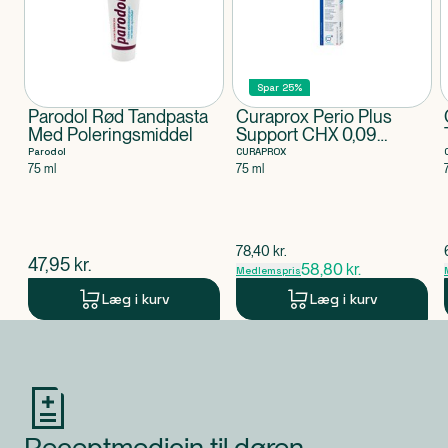
Spar 25%
Parodol Rød Tandpasta
Curaprox Perio Plus
Med Poleringsmiddel
Support CHX 0,09
tandpasta
Parodol
CURAPROX
75 ml
75 ml
$
gammel pris
78,40
kr.
$
nuværende pris
47,95
kr.
58,80
kr.
Medlemspris
Læg i kurv
Læg i kurv
Produkt 1 af 0