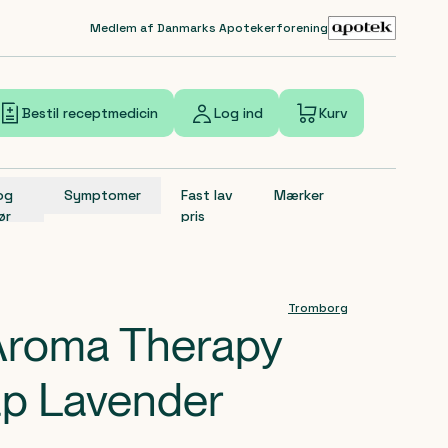
Medlem af Danmarks Apotekerforening
Bestil receptmedicin
Log ind
Kurv
 og
Symptomer
Fast lav
Mærker
ør
pris
Tromborg
Aroma Therapy
p Lavender