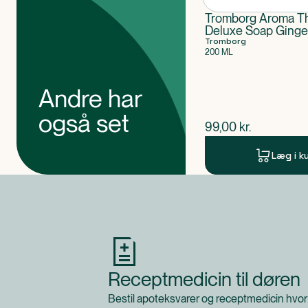
Tromborg Aroma T
Deluxe Soap Ginge
Tromborg
200 ML
Andre har
også set
$
nuværende pris
99,00
kr.
Læg i k
Produkt 1 af 0
Receptmedicin til døren
Bestil apoteksvarer og receptmedicin hvor