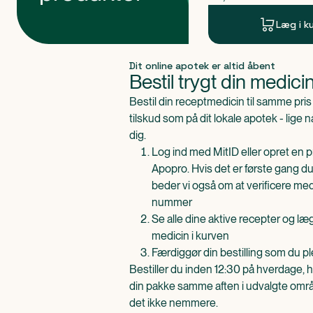
Læg i k
Produkt 1 af 0
Dit online apotek er altid åbent
Bestil trygt din medici
Bestil din receptmedicin til samme pr
tilskud som på dit lokale apotek - lige 
dig.
Log ind med MitID eller opret en pr
Apopro. Hvis det er første gang du
beder vi også om at verificere me
nummer
Se alle dine aktive recepter og l
medicin i kurven
Færdiggør din bestilling som du pl
Bestiller du inden 12:30 på hverdage, h
din pakke samme aften i udvalgte områd
det ikke nemmere.