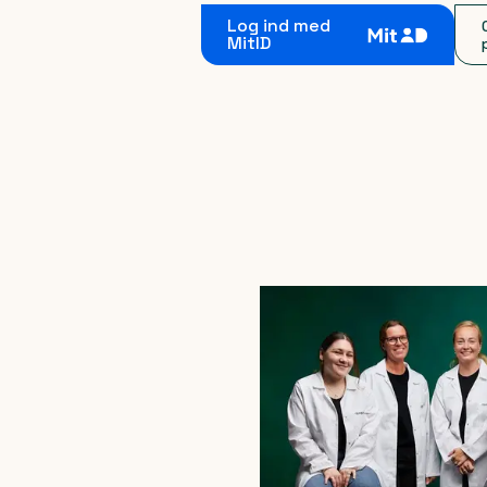
Log ind med
MitID