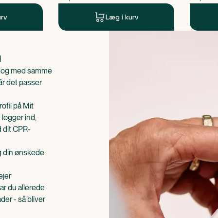
urv
Læg i kurv
n
is og med samme
når det passer
ofil på Mit
 logger ind,
d dit CPR-
æg din ønskede
ejer
ar du allerede
er - så bliver