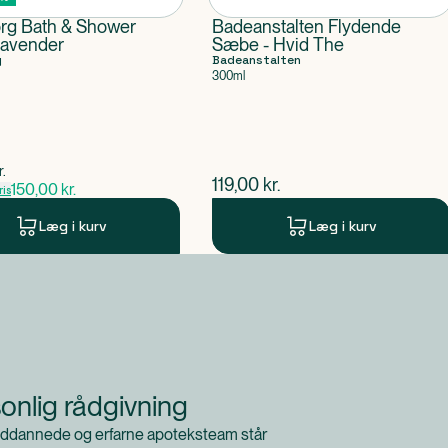
rg Bath & Shower
Badeanstalten Flydende
avender
Sæbe - Hvid The
g
Badeanstalten
300ml
pris
r.
$
nuværende pris
119,00
kr.
150,00
kr.
is
Læg i kurv
Læg i kurv
onlig rådgivning
ddannede og erfarne apoteksteam står