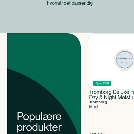
hvornår det passer dig
Produkter
Spar 25%
Tromborg Deluxe 
Day & Night Moistu
Tromborg
50 ml
Populære
produkter