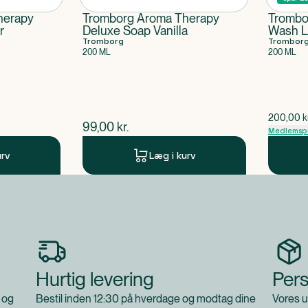
herapy
Tromborg Aroma Therapy
Trombo
r
Deluxe Soap Vanilla
Wash L
Tromborg
Trombor
200 ML
200 ML
$
gammel 
200,00
k
$
nuværende pris
99,00
kr.
Medlemspr
urv
Læg i kurv
Hurtig levering
Pers
 og
Bestil inden 12:30 på hverdage og modtag dine
Vores u