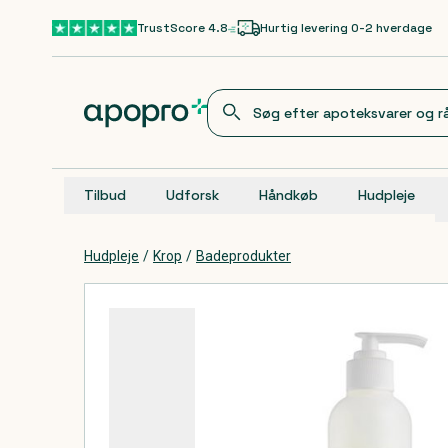
Gå til hovedindhold
TrustScore 4.8
Hurtig levering 0-2 hverdage
Tilbud
Udforsk
Håndkøb
Hudpleje
Hudpleje
/
Krop
/
Badeprodukter