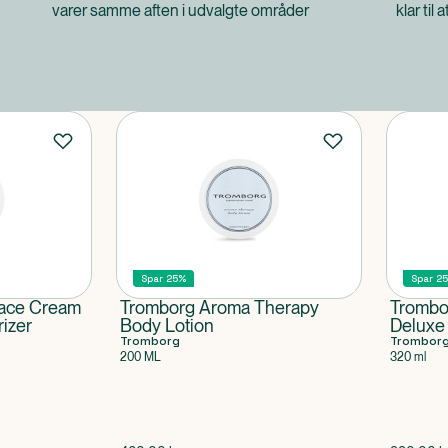
varer samme aften i udvalgte områder
klar til 
Spar 25%
Spar 2
Face Cream
Tromborg Aroma Therapy
Trombo
rizer
Body Lotion
Deluxe
Tromborg
Trombor
200 ML
320 ml