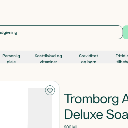
Personlig
Kosttilskud og
Graviditet
Fritid
pleje
vitaminer
og børn
tilbeh
Tromborg 
Deluxe Soa
200 ML