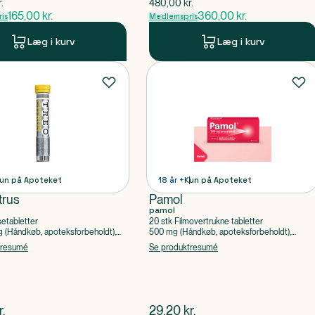
pris
$
gammel pris
r.
480,00
kr.
165,00
kr.
360,00
kr.
is
Medlemspris
Læg i kurv
Læg i kurv
un på Apoteket
18 år +
Kun på Apoteket
trus
Pamol
pamol
setabletter
20 stk Filmovertrukne tabletter
(Håndkøb, apoteksforbeholdt),
500 mg (Håndkøb, apoteksforbeholdt),
ylsyre, Caffein
Paracetamol
tresumé
Se produktresumé
ende pris
$
nuværende pris
r.
29,20
kr.