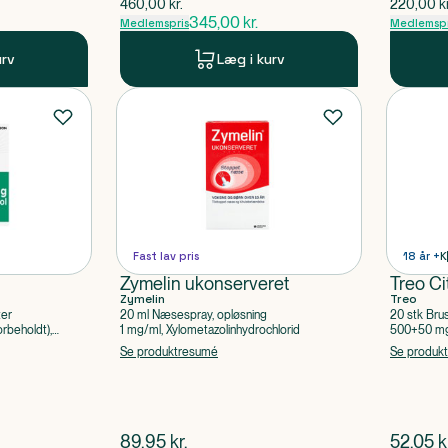
$
gammel pris
$
gammel 
460,00
kr.
220,00
k
345,00
kr.
Medlemspris
Medlemspr
urv
Læg i kurv
Fast lav pris
18 år +
K
Zymelin ukonserveret
Treo Ci
Zymelin
Treo
ter
20 ml Næsespray, opløsning
20 stk Bru
rbeholdt),
1 mg/ml, Xylometazolinhydrochlorid
500+50 mg 
Acetylsalic
Se produktresumé
Se produk
$
nuværende pris
$
nuvær
89,95
kr.
52,05
k