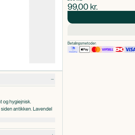
99,00
kr.
Betalingsmetoder:
og hygiejnisk.
t siden antikken. Lavendel
idig med, at den virker
oliger, dulmer og er god mod