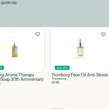
at guide dig
5%
Spar 25%
rg Aroma Therapy
Tromborg Face Oil Anti-Stress
 Soap 20th Anniversary
Tromborg
30 ML
g