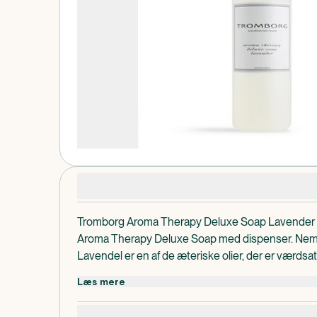
Produktdetaljer
Tromborg Aroma Therapy Deluxe Soap Lavender
Aroma Therapy Deluxe Soap med dispenser. Nemt 
Lavendel er en af de æteriske olier, der er værdsa
genopretter balance i alle kroppens systemer samt
Læs mere
antiseptisk, antibakteriel og smertestillende. Ber
anspændthed, søvnløshed og stress.