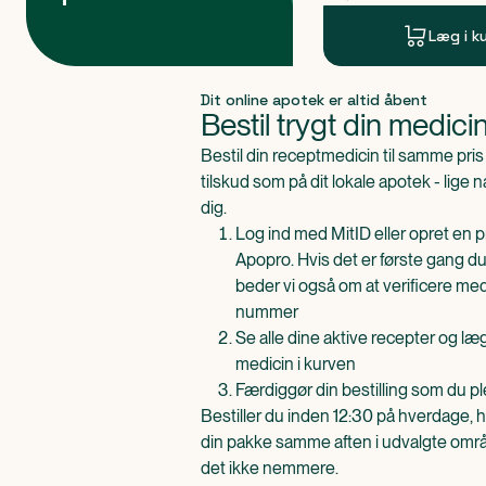
Læg i k
Produkt 1 af 0
Dit online apotek er altid åbent
Bestil trygt din medici
Bestil din receptmedicin til samme pr
tilskud som på dit lokale apotek - lige 
dig.
Log ind med MitID eller opret en pr
Apopro. Hvis det er første gang du
beder vi også om at verificere me
nummer
Se alle dine aktive recepter og l
medicin i kurven
Færdiggør din bestilling som du pl
Bestiller du inden 12:30 på hverdage, h
din pakke samme aften i udvalgte områd
det ikke nemmere.