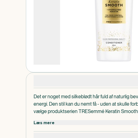
Produktdetaljer
Det er noget med silkeblødt hår fuld af naturlig be
energi. Den stil kan du nemt få - uden at skulle forb
vælge produktserien TRESemmé Keratin Smooth m
Du får 72-timer uden krus* og fem blødgørende for
Læs mere
Resultatet er silkeblødt hår, som stadig er fuld af 
Produktserien kontrollerer krus, udglatter, gør hå