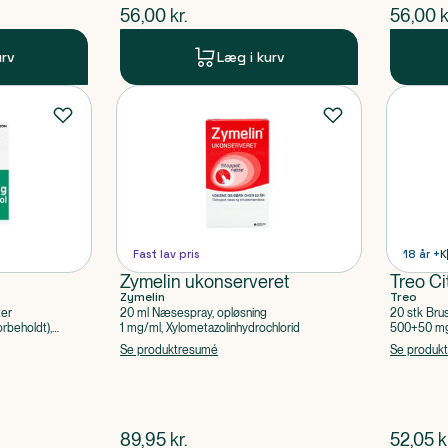
$
nuværende pris
$
nuvær
56,00
kr.
56,00
k
urv
Læg i kurv
Fast lav pris
18 år +
K
Zymelin ukonserveret
Treo Ci
Zymelin
Treo
ter
20 ml Næsespray, opløsning
20 stk Bru
rbeholdt),
1 mg/ml, Xylometazolinhydrochlorid
500+50 mg 
Acetylsalic
Se produktresumé
Se produk
$
nuværende pris
$
nuvær
89,95
kr.
52,05
k