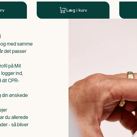
urv
Læg i kurv
n
is og med samme
når det passer
ofil på Mit
 logger ind,
d dit CPR-
æg din ønskede
ejer
ar du allerede
er - så bliver