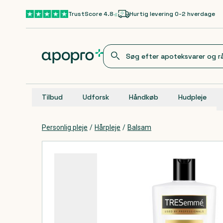
Gå til hovedindhold
TrustScore 4.8
Hurtig levering 0-2 hverdage
Tilbud
Udforsk
Håndkøb
Hudpleje
Personlig pleje
/
Hårpleje
/
Balsam