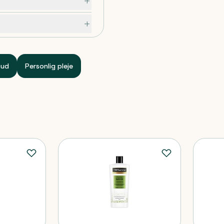
eligt. Start med
bedste resultat. Afslut
med dine foretrukne
ratin Smooth shampoo og
bud
Personlig pleje