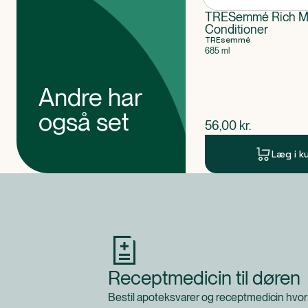
TRESemmé Rich Mo
Conditioner
TREsemmé
685 ml
Andre har
også set
$
nuværende pris
56,00
kr.
Læg i k
Produkt 1 af 0
Receptmedicin til døren
Bestil apoteksvarer og receptmedicin hvor