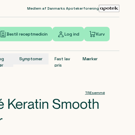
Medlem af Danmarks Apotekerforening
Bestil receptmedicin
Log ind
Kurv
 og
Symptomer
Fast lav
Mærker
ør
pris
TREsemmé
Keratin Smooth
r