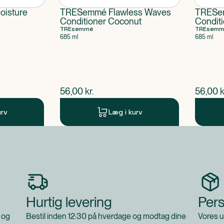
isture
TRESemmé Flawless Waves
TRESem
Conditioner Coconut
Condit
TREsemmé
TREsemm
685 ml
685 ml
$
nuværende pris
$
nuvær
56,00
kr.
56,00
k
urv
Læg i kurv
Hurtig levering
Pers
 og
Bestil inden 12:30 på hverdage og modtag dine
Vores u