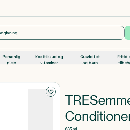
Personlig
Kosttilskud og
Graviditet
Fritid
pleje
vitaminer
og børn
tilbeh
TRESemmé 
Conditione
685 ml