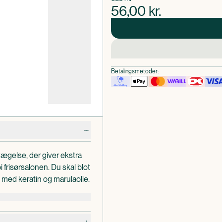
56,00
kr.
Betalingsmetoder:
vægelse, der giver ekstra
i frisørsalonen. Du skal blot
ed keratin og marulaolie.
dele i ét system.
naturlig bevægelse.
ret mere glansfuldt, tæmmer