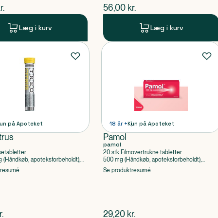
ende pris
$
nuværende pris
r.
56,00
kr.
Læg i kurv
Læg i kurv
un på Apoteket
18 år +
Kun på Apoteket
trus
Pamol
pamol
setabletter
20 stk Filmovertrukne tabletter
(Håndkøb, apoteksforbeholdt),
500 mg (Håndkøb, apoteksforbeholdt),
ylsyre, Caffein
Paracetamol
tresumé
Se produktresumé
ende pris
$
nuværende pris
r.
29,20
kr.