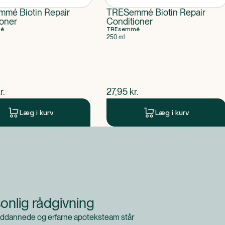
mé Biotin Repair
TRESemmé Biotin Repair
ioner
Conditioner
é
TREsemmé
250 ml
ende pris
$
nuværende pris
r.
27,95
kr.
Læg i kurv
Læg i kurv
onlig rådgivning
ddannede og erfarne apoteksteam står