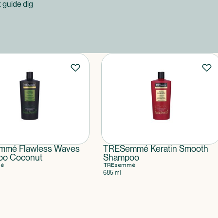
at guide dig
mé Flawless Waves
TRESemmé Keratin Smooth
o Coconut
Shampoo
é
TREsemmé
685 ml