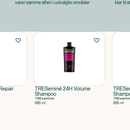
varer samme aften i udvalgte områder
klar til 
Repair
TRESemmé 24H Volume
TRESem
Shampoo
Shampo
TREsemmé
TREsemm
685 ml
685 ml