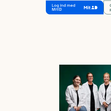
Log ind med
MitID