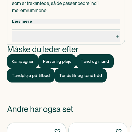
som er trekantede, så de passer bedre ind i
mellemrummene.
Giver en effektiv rensning imellem tænderne uden at
Læs mere
skade tænder og tandkød.
Dosis og anvendelse
Specifikationer
TANDEX Tandstik placeres skråt opad i
mellemrummet med den flade side mod tandkødet.
Måske du leder efter
Bevæg den frem og tilbage 3-4 gange.
Kan anvendes ved behov.
Kampagner
Personlig pleje
Tand og mund
Tandpleje på tilbud
Tandstik og tandtråd
Andre har også set
Produkter