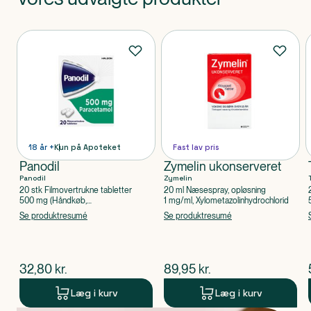
Produkt 1 af 0
Produkter
18 år +
Kun på Apoteket
Fast lav pris
Panodil
Zymelin ukonserveret
Panodil
Zymelin
20 stk Filmovertrukne tabletter
20 ml Næsespray, opløsning
500 mg (Håndkøb,
1 mg/ml, Xylometazolinhydrochlorid
apoteksforbeholdt), Paracetamol
Se produktresumé
Se produktresumé
$
nuværende pris
$
nuværende pris
32,80
kr.
89,95
kr.
Læg i kurv
Læg i kurv