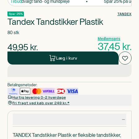
 25% på udvalgt tand- og mundpleje
Tilbud
Spar 25% på udvalgt
TANDEX
Spar 25%
Tandex Tandstikker Plastik
80 stk
Medlemspris
37,45
kr.
49,95
kr.
Læg i kurv
Betalingsmetoder:
Hurtig levering 0-2 hverdage
Fri fragt ved køb over 249 kr.*
Produktdetaljer
TANDEX Tandstikker Plastik er fleksible tandstikker,