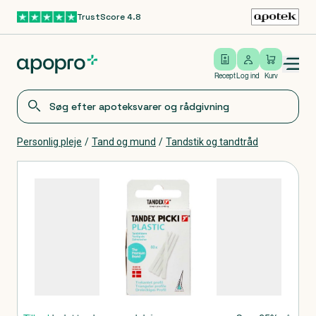
TrustScore 4.8
Gå til hovedindhold
Open/close menu
Log ind
Recept
Log ind
Kurv
Personlig pleje
/
Tand og mund
/
Tandstik og tandtråd