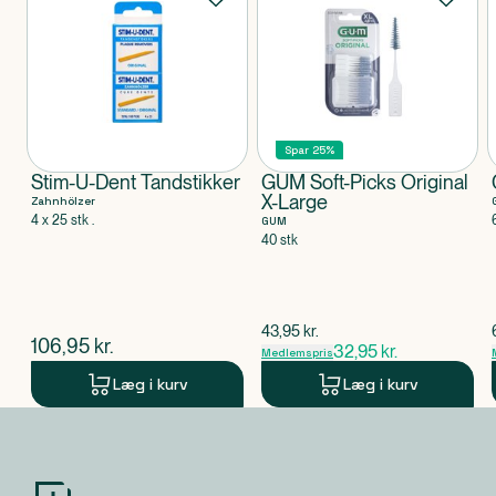
Spar 25%
Stim-U-Dent Tandstikker
GUM Soft-Picks Original
X-Large
Zahnhölzer
4 x 25 stk .
GUM
40 stk
$
gammel pris
43,95
kr.
$
nuværende pris
106,95
kr.
32,95
kr.
Medlemspris
Læg i kurv
Læg i kurv
Produkt 1 af 0