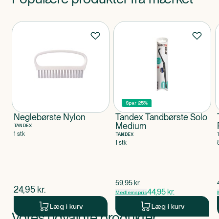
Produkter
Spar 25%
Neglebørste Nylon
Tandex Tandbørste Solo
Medium
TANDEX
1 stk
TANDEX
1 stk
$
gammel pris
59,95
kr.
$
nuværende pris
24,95
kr.
44,95
kr.
Medlemspris
Læg i kurv
Læg i kurv
Vores udvalgte produkter