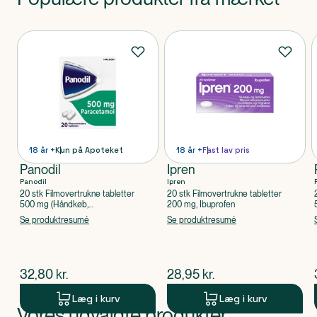
Produkter
18 år +
Kun på Apoteket
18 år +
Fast lav pris
Panodil
Ipren
Panodil
Ipren
20 stk Filmovertrukne tabletter
20 stk Filmovertrukne tabletter
500 mg (Håndkøb,
200 mg, Ibuprofen
apoteksforbeholdt), Paracetamol
Se produktresumé
Se produktresumé
$
nuværende pris
$
nuværende pris
32,80
kr.
28,95
kr.
Læg i kurv
Læg i kurv
Vores udvalgte produkter