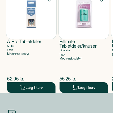
A-Pro Tabletdeler
Pillmate
Tabletdeler/knuser
A-Pro
1 stk
pillmate
Medicinsk udstyr
1 stk
Medicinsk udstyr
$
nuværende pris
$
nuværende pris
62,95
kr.
55,25
kr.
Læg i kurv
Læg i kurv
Produkt 1 af 0