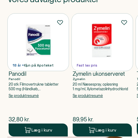
Produkt 1 af 0
Produkter
18 år +
Kun på Apoteket
Fast lav pris
Panodil
Zymelin ukonserveret
Panodil
Zymelin
20 stk Filmovertrukne tabletter
20 ml Næsespray, opløsning
500 mg (Håndkøb,
1 mg/ml, Xylometazolinhydrochlorid
apoteksforbeholdt), Paracetamol
Se produktresumé
Se produktresumé
$
nuværende pris
$
nuværende pris
32,80
kr.
89,95
kr.
Læg i kurv
Læg i kurv