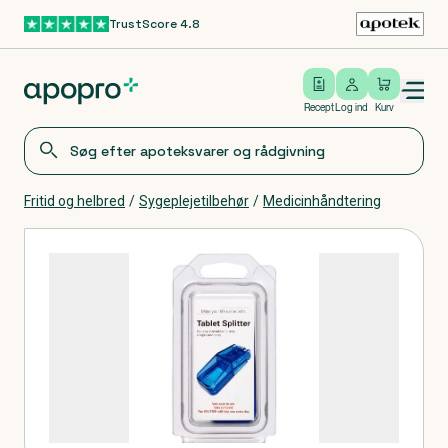
TrustScore 4.8
Gå til hovedindhold
Open/close menu
Log ind
Recept
Log ind
Kurv
Fritid og helbred
/
Sygeplejetilbehør
/
Medicinhåndtering