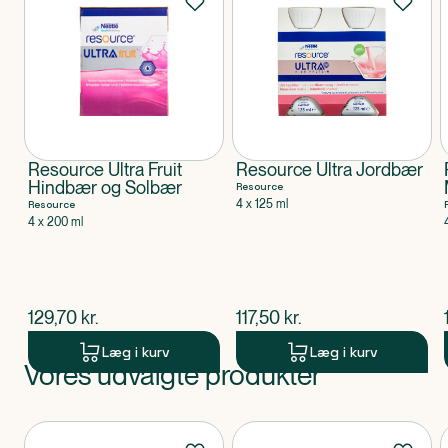
Resource Ultra Fruit
Resource Ultra Jordbær
Hindbær og Solbær
Resource
4 x 125 ml
Resource
4 x 200 ml
$
nuværende pris
$
nuværende pris
129,70
kr.
117,50
kr.
Læg i kurv
Læg i kurv
Vores udvalgte produkter
Produkt 1 af 0
Produkter