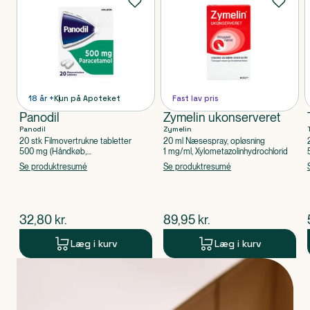
18 år +
Kun på Apoteket
Fast lav pris
Panodil
Zymelin ukonserveret
Panodil
Zymelin
20 stk Filmovertrukne tabletter
20 ml Næsespray, opløsning
500 mg (Håndkøb,
1 mg/ml, Xylometazolinhydrochlorid
apoteksforbeholdt), Paracetamol
Se produktresumé
Se produktresumé
$
nuværende pris
$
nuværende pris
32,80
kr.
89,95
kr.
Læg i kurv
Læg i kurv
Produkt 1 af 0