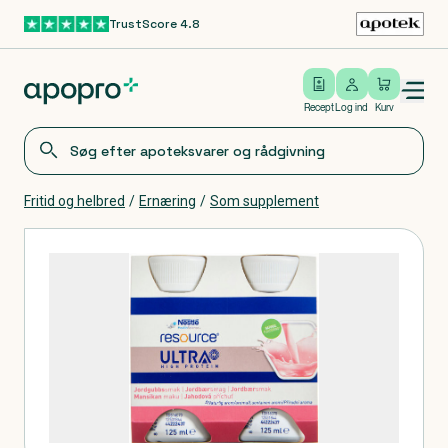
TrustScore 4.8
Gå til hovedindhold
Open/close menu
Log ind
Recept
Log ind
Kurv
Fritid og helbred
/
Ernæring
/
Som supplement