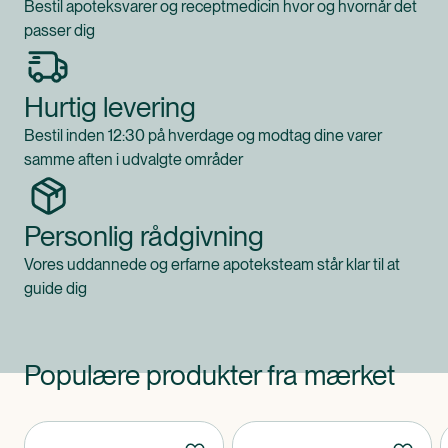
hældt ud af flasken, skal dækkes godt til og anvendes
Bestil apoteksvarer og receptmedicin hvor og hvornår det
inden for 6 timer ved opbevaring ved stuetemperatur.
passer dig
UHT-behandlet. Pakket i en beskyttende atmosfære.
Hurtig levering
Vær opmærksom på
Resource Ultra er en fødevare til særlige medicinske
Bestil inden 12:30 på hverdage og modtag dine varer
formål og skal anvendes under lægelig overvågning.
samme aften i udvalgte områder
Beregnet til voksne og børn fra 14 år, ifølge anbefaling
fra læge eller diætist.
Personlig rådgivning
Klassificeret som
Vores uddannede og erfarne apoteksteam står klar til at
Produktet klassificeres som en fødevare til særlige
guide dig
medicinske formål.
Populære produkter fra mærket
Produkter