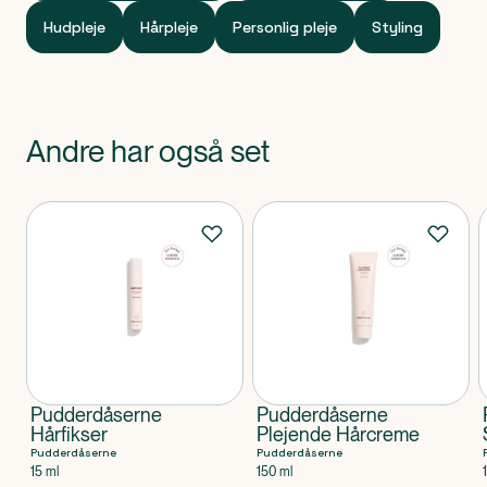
og et let hold.
Hudpleje
Hårpleje
Personlig pleje
Styling
Uanset hårtype får du ekstra kontrol, mindre krus og
varmebeskyttelse med ALT I EN STYLINGCREME.
Andre har også set
Produkter
Pudderdåserne
Pudderdåserne
Hårfikser
Plejende Hårcreme
Pudderdåserne
Pudderdåserne
15 ml
150 ml