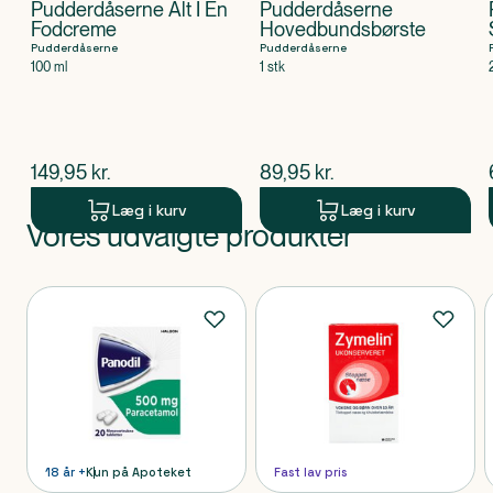
Pudderdåserne Alt I En
Pudderdåserne
Fodcreme
Hovedbundsbørste
Pudderdåserne
Pudderdåserne
100 ml
1 stk
$
nuværende pris
$
nuværende pris
149,95
kr.
89,95
kr.
Læg i kurv
Læg i kurv
Vores udvalgte produkter
Produkt 1 af 0
Produkter
18 år +
Kun på Apoteket
Fast lav pris