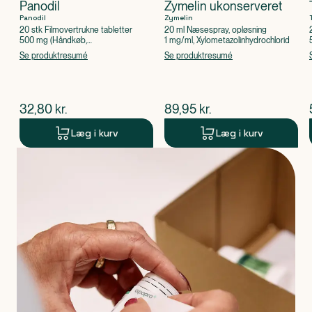
Panodil
Zymelin ukonserveret
Panodil
Zymelin
20 stk Filmovertrukne tabletter
20 ml Næsespray, opløsning
500 mg (Håndkøb,
1 mg/ml, Xylometazolinhydrochlorid
apoteksforbeholdt), Paracetamol
Se produktresumé
Se produktresumé
$
nuværende pris
$
nuværende pris
32,80
kr.
89,95
kr.
Læg i kurv
Læg i kurv
Produkt 1 af 0