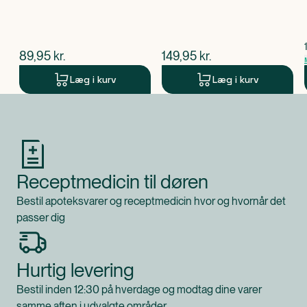
$
nuværende pris
$
nuværende pris
89,95
kr.
149,95
kr.
Læg i kurv
Læg i kurv
Produkt 1 af 0
Receptmedicin til døren
Bestil apoteksvarer og receptmedicin hvor og hvornår det
passer dig
Hurtig levering
Bestil inden 12:30 på hverdage og modtag dine varer
samme aften i udvalgte områder