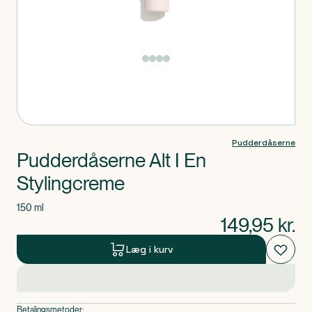
Produkt 1 af 0
Pudderdåserne
Pudderdåserne Alt I En
Stylingcreme
150 ml
149,95
kr.
Læg i kurv
Betalingsmetoder: