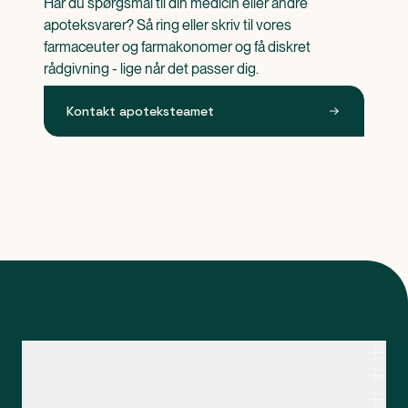
Har du spørgsmål til din medicin eller andre 
apoteksvarer? Så ring eller skriv til vores 
farmaceuter og farmakonomer og få diskret 
rådgivning - lige når det passer dig.
Kontakt apoteksteamet
Kontakt apoteksteamet
Genveje
Om Apopro
Apopro Online Apotek