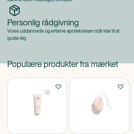
Personlig rådgivning
Vores uddannede og erfarne apoteksteam står klar til at
guide dig
Populære produkter fra mærket
Produkter