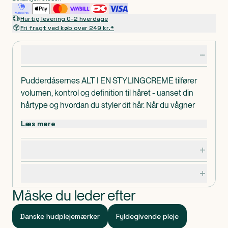
Hurtig levering 0-2 hverdage
Fri fragt ved køb over 249 kr.*
Produktdetaljer
Pudderdåsernes ALT I EN STYLINGCREME tilfører
volumen, kontrol og definition til håret - uanset din
hårtype og hvordan du styler dit hår. Når du vågner
om morgenen, så ser det stadig pænt ud - eller kan i
Læs mere
hvert fald nemt komme til det!
ALT I EN STYLINGCREME giver et fleksibelt hold,
Dosering, opbevaring og indhold
som kan formes igen efter behov. Det fleksible hold
gør det nemmere at genopfriske frisuren igen og igen,
Specifikationer
selv flere dage efter du har stylet den.
ALT I EN STYLINGCREME er utroligt alsidig og virker
Måske du leder efter
til alle hårtyper. Har du glat hår, giver ALT I EN
STYLINGCREME volumen og virker udglattende. Har
Danske hudplejemærker
Fyldegivende pleje
du krøller, giver ALT I EN STYLINGCREME definition