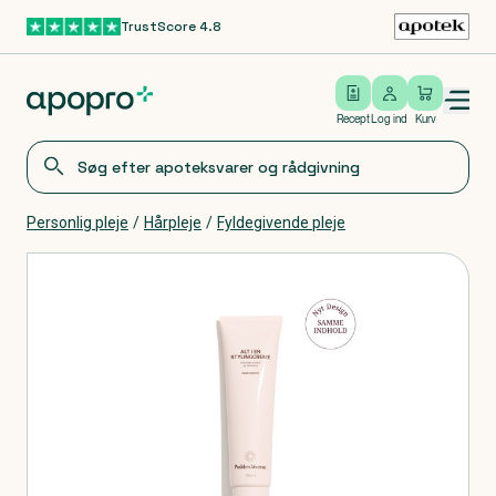
TrustScore 4.8
Gå til hovedindhold
Open/close menu
Log ind
Recept
Log ind
Kurv
Personlig pleje
/
Hårpleje
/
Fyldegivende pleje
Produkter