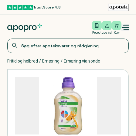
TrustScore 4.8
Gå til hovedindhold
Open/close menu
Log ind
Recept
Log ind
Kurv
Fritid og helbred
/
Ernæring
/
Ernæring via sonde