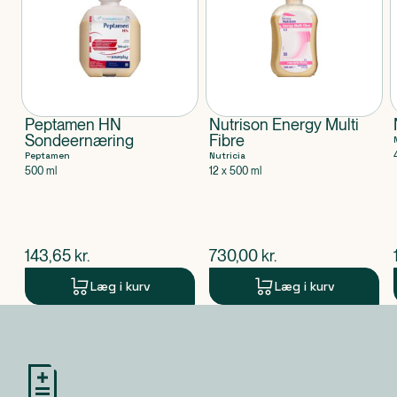
Peptamen HN
Nutrison Energy Multi
Sondeernæring
Fibre
Peptamen
Nutricia
500 ml
12 x 500 ml
$
nuværende pris
$
nuværende pris
143,65
kr.
730,00
kr.
Læg i kurv
Læg i kurv
Produkt 1 af 0