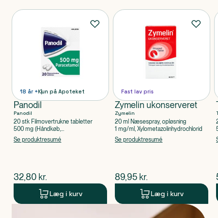
Produkter
18 år +
Kun på Apoteket
Fast lav pris
Panodil
Zymelin ukonserveret
Panodil
Zymelin
20 stk Filmovertrukne tabletter
20 ml Næsespray, opløsning
500 mg (Håndkøb,
1 mg/ml, Xylometazolinhydrochlorid
apoteksforbeholdt), Paracetamol
Se produktresumé
Se produktresumé
$
nuværende pris
$
nuværende pris
32,80
kr.
89,95
kr.
Læg i kurv
Læg i kurv
Produkt 1 af 0