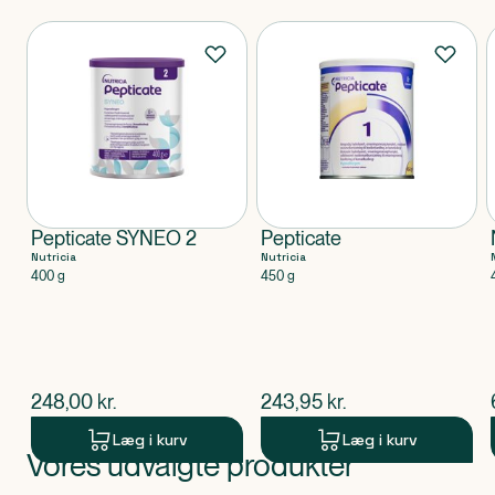
Produkter
Pepticate SYNEO 2
Pepticate
Nutricia
Nutricia
400 g
450 g
$
nuværende pris
$
nuværende pris
248,00
kr.
243,95
kr.
Læg i kurv
Læg i kurv
Vores udvalgte produkter
Produkt 1 af 0