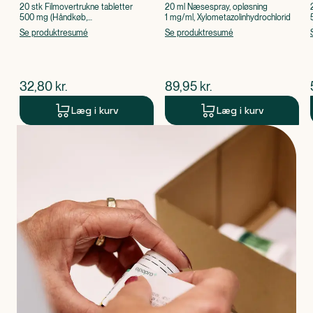
20 stk Filmovertrukne tabletter
20 ml Næsespray, opløsning
500 mg (Håndkøb,
1 mg/ml, Xylometazolinhydrochlorid
apoteksforbeholdt), Paracetamol
Se produktresumé
Se produktresumé
$
nuværende pris
$
nuværende pris
32,80
kr.
89,95
kr.
Læg i kurv
Læg i kurv
Produkt 1 af 0