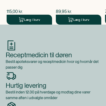
$
nuværende pris
$
nuværende pris
115,00
kr.
89,95
kr.
Læg i kurv
Læg i kurv
Produkt 1 af 0
Receptmedicin til døren
Bestil apoteksvarer og receptmedicin hvor og hvornår det
passer dig
Hurtig levering
Bestil inden 12:30 på hverdage og modtag dine varer
samme aften i udvalgte områder