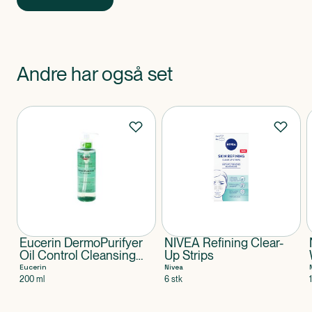
Andre har også set
Produkter
Eucerin DermoPurifyer
NIVEA Refining Clear-
Oil Control Cleansing
Up Strips
Gel
Eucerin
Nivea
200 ml
6 stk