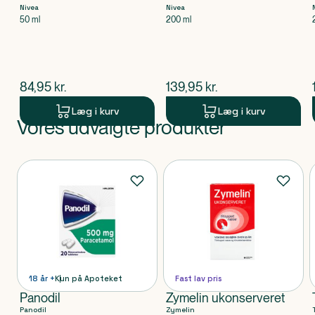
Nivea
Nivea
50 ml
200 ml
$
nuværende pris
$
nuværende pris
84,95
kr.
139,95
kr.
Læg i kurv
Læg i kurv
Vores udvalgte produkter
Produkt 1 af 0
Produkter
18 år +
Kun på Apoteket
Fast lav pris
Panodil
Zymelin ukonserveret
Panodil
Zymelin