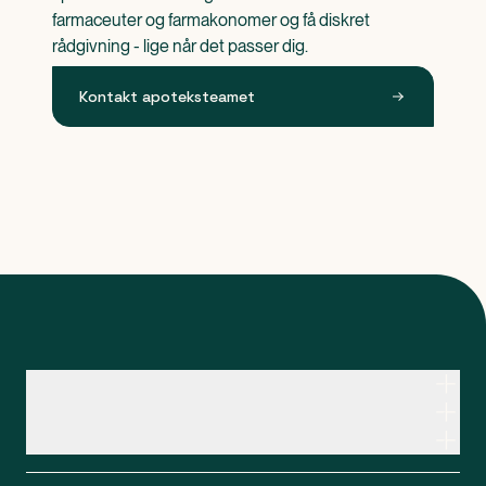
farmaceuter og farmakonomer og få diskret 
rådgivning - lige når det passer dig.
Kontakt apoteksteamet
Kontakt apoteksteamet
Genveje
Om Apopro
Apopro Online Apotek
CVR: 37983446
Apopro guider