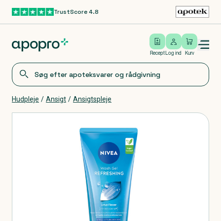
TrustScore 4.8
Gå til hovedindhold
Open/close menu
Log ind
Recept
Log ind
Kurv
Hudpleje
/
Ansigt
/
Ansigtspleje
Produkter