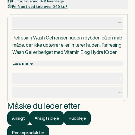
Hurtig levering 0-2 hverdage
Fri fragt ved køb over 249 kr.*
Produktdetaljer
Refresing Wash Gel renser huden i dybden på en mild
måde, der ikke udtørrer eller irriterer huden. Refresing
Wash Gel er beriget med Vitamin E og Hydra IQ der
passer på hudens egent fugtbalance og sikrer at
Læs mere
huden ikke udtørres under rens. Hydra IQ er en
fugtgivende ingrediens, der tilfører lækker fugt til den
Dosering, opbevaring og indhold
rensende formula. Huden renses i dybden og
efterlades sund, smuk og frisk.
Specifikationer
Masseres ind i huden og vaskes af.
Dermatologisk og oftalmologisk testet.
Måske du leder efter
Ansigt
Ansigtspleje
Hudpleje
Renseprodukter