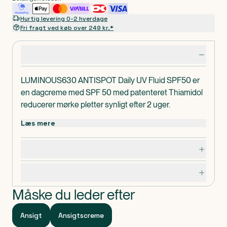
Hurtig levering 0-2 hverdage
Fri fragt ved køb over 249 kr.*
Produktdetaljer
LUMINOUS630 ANTISPOT Daily UV Fluid SPF50 er
en dagcreme med SPF 50 med patenteret Thiamidol
reducerer mørke pletter synligt efter 2 uger.
• Reducerer pletter på 2 uger og forhindrer, at de
Læs mere
kommer igen
• Med patenteret Thiamidol, der arbejder fra dag 1 på
Dosering, opbevaring og indhold
den grundlæggende årsag til at reducere mørke
pletter
Specifikationer
• Reducerer mørke pletter ved at virke på
eksisterende pigmentering
Måske du leder efter
• Oliekontrol
• UVA/UVB-filtre til beskyttelse mod solen
Ansigt
Ansigtscreme
• Hyaluronsyre til intensiv fugtpleje