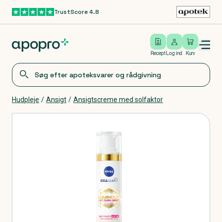
TrustScore 4.8
Gå til hovedindhold
Open/close menu
Log ind
Recept
Log ind
Kurv
Hudpleje
/
Ansigt
/
Ansigtscreme med solfaktor
Produkter