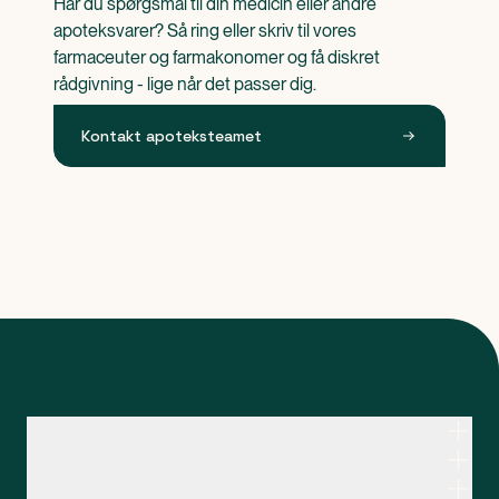
Har du spørgsmål til din medicin eller andre 
apoteksvarer? Så ring eller skriv til vores 
farmaceuter og farmakonomer og få diskret 
rådgivning - lige når det passer dig.
Kontakt apoteksteamet
Kontakt apoteksteamet
Genveje
Om Apopro
Apopro Online Apotek