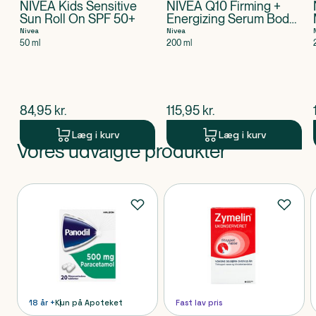
NIVEA Kids Sensitive
NIVEA Q10 Firming +
Sun Roll On SPF 50+
Energizing Serum Body
Lotion
Nivea
Nivea
50 ml
200 ml
$
nuværende pris
$
nuværende pris
84,95
kr.
115,95
kr.
Læg i kurv
Læg i kurv
Vores udvalgte produkter
Produkt 1 af 0
Produkter
18 år +
Kun på Apoteket
Fast lav pris