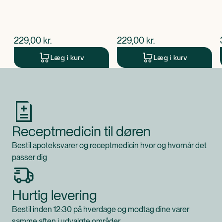
forhindres
- Teksturen er forbedret, hudfarven er mere jævn og
oplyst.
Sammenlignet med den tidligere formel af
$
nuværende pris
$
nuværende pris
229,00
kr.
229,00
kr.
LUMINOUS630 Day Fluid SPF50. 2In vitro.
Læg i kurv
Læg i kurv
Produkt 1 af 0
Receptmedicin til døren
Bestil apoteksvarer og receptmedicin hvor og hvornår det
passer dig
Hurtig levering
Bestil inden 12:30 på hverdage og modtag dine varer
samme aften i udvalgte områder