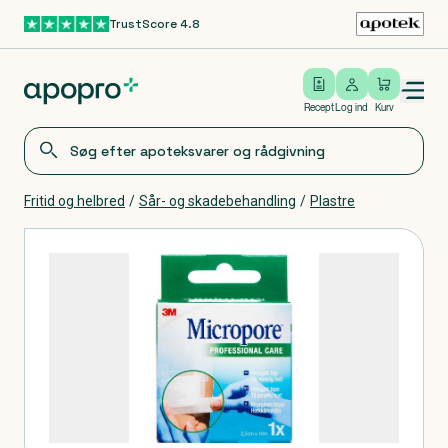
TrustScore 4.8
Gå til hovedindhold
Open/close menu
Log ind
Recept
Log ind
Kurv
Fritid og helbred
/
Sår- og skadebehandling
/
Plastre