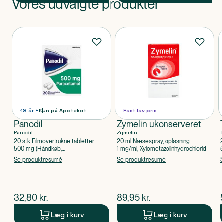
Vores udvalgte produkter
Produkt 1 af 0
Produkter
18 år +
Kun på Apoteket
Fast lav pris
Panodil
Zymelin ukonserveret
Panodil
Zymelin
20 stk Filmovertrukne tabletter
20 ml Næsespray, opløsning
500 mg (Håndkøb,
1 mg/ml, Xylometazolinhydrochlorid
apoteksforbeholdt), Paracetamol
Se produktresumé
Se produktresumé
$
nuværende pris
$
nuværende pris
32,80
kr.
89,95
kr.
Læg i kurv
Læg i kurv