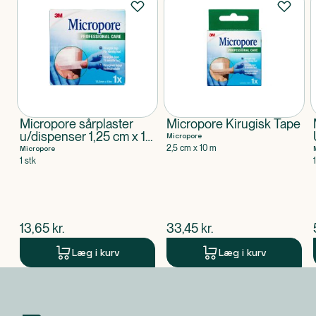
Micropore sårplaster
Micropore Kirugisk Tape
u/dispenser 1,25 cm x 10
Micropore
m
2,5 cm x 10 m
Micropore
1 stk
$
nuværende pris
$
nuværende pris
13,65
kr.
33,45
kr.
Læg i kurv
Læg i kurv
Produkt 1 af 0