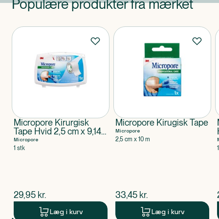
Populære produkter fra mærket
Produkter
Micropore Kirurgisk
Micropore Kirugisk Tape
Tape Hvid 2,5 cm x 9,14
Micropore
m
2,5 cm x 10 m
Micropore
1 stk
$
nuværende pris
$
nuværende pris
29,95
kr.
33,45
kr.
Læg i kurv
Læg i kurv