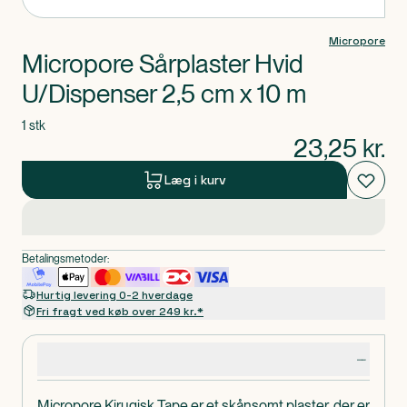
Micropore
Micropore Sårplaster Hvid
U/Dispenser 2,5 cm x 10 m
1 stk
23,25
kr.
Læg i kurv
Betalingsmetoder:
Hurtig levering 0-2 hverdage
Fri fragt ved køb over 249 kr.*
Produktdetaljer
Micropore Kirugisk Tape er et skånsomt plaster, der er