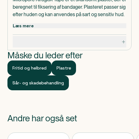
beregnet til fiksering af bandager. Plasteret passer sig
efter huden og kan anvendes på sart og sensitiv hud.
Micropore Kirugisk Tape er blødt, tyndt og fleksibelt,
Læs mere
hvilket gør det behageligt at anvende.
Bemærkning
Specifikationer
Produktet er kun til engangsbrug.
Dosis og anvendelse
Måske du leder efter
Anvendes efter behov.
Indeholder
Fritid og helbred
Plastre
1 stk. Micropore Kirugisk Tape hvid u/dispenser 2,5
cm x 10 m
Sår- og skadebehandling
Klassificeret som
Produktet er CE-mærket medicinsk udstyr.
Andre har også set
Produkter