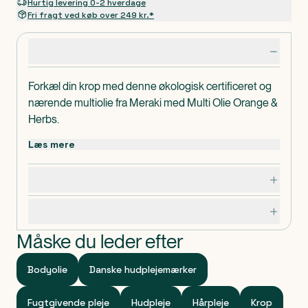
Hurtig levering 0-2 hverdage
Fri fragt ved køb over 249 kr.*
Produktdetaljer
Forkæl din krop med denne økologisk certificeret og
nærende multiolie fra Meraki med Multi Olie Orange &
Herbs.
Læs mere
Dosering, opbevaring og indhold
Specifikationer
Måske du leder efter
Bodyolie
Danske hudplejemærker
Fugtgivende pleje
Hudpleje
Hårpleje
Krop