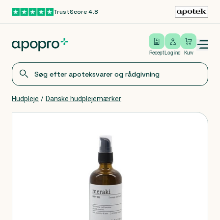
TrustScore 4.8
Gå til hovedindhold
Open/close menu
Log ind
Recept
Log ind
Kurv
Hudpleje
/
Danske hudplejemærker
Produkter