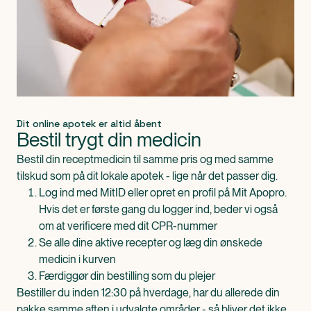
Dit online apotek er altid åbent
Bestil trygt din medicin
Bestil din receptmedicin til samme pris og med samme
tilskud som på dit lokale apotek - lige når det passer dig.
Log ind med MitID eller opret en profil på Mit Apopro.
Hvis det er første gang du logger ind, beder vi også
om at verificere med dit CPR-nummer
Se alle dine aktive recepter og læg din ønskede
medicin i kurven
Færdiggør din bestilling som du plejer
Bestiller du inden 12:30 på hverdage, har du allerede din
pakke samme aften i udvalgte områder - så bliver det ikke