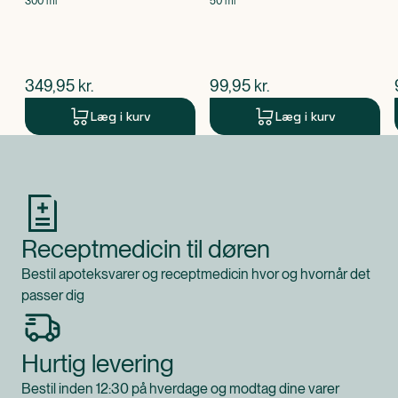
300 ml
50 ml
$
nuværende pris
$
nuværende pris
349,95
kr.
99,95
kr.
Læg i kurv
Læg i kurv
Produkt 1 af 0
Receptmedicin til døren
Bestil apoteksvarer og receptmedicin hvor og hvornår det
passer dig
Hurtig levering
Bestil inden 12:30 på hverdage og modtag dine varer