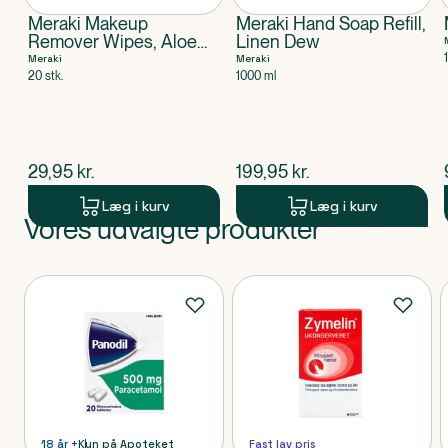
Meraki Makeup
Meraki Hand Soap Refill,
Remover Wipes, Aloe
Linen Dew
vera
Meraki
Meraki
20 stk.
1000 ml
$
nuværende pris
$
nuværende pris
29,95
kr.
199,95
kr.
Læg i kurv
Læg i kurv
Vores udvalgte produkter
Produkt 1 af 0
Produkter
18 år +
Kun på Apoteket
Fast lav pris