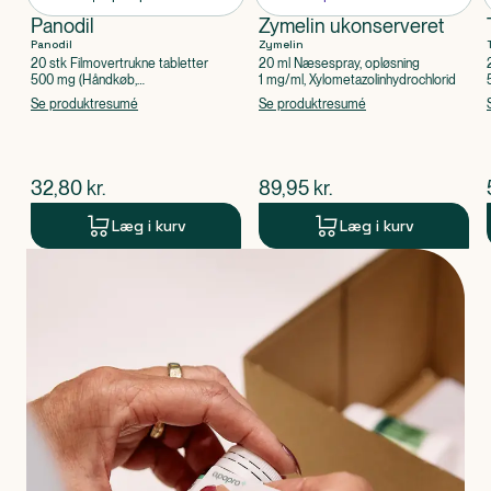
Panodil
Zymelin ukonserveret
Panodil
Zymelin
20 stk Filmovertrukne tabletter
20 ml Næsespray, opløsning
500 mg (Håndkøb,
1 mg/ml, Xylometazolinhydrochlorid
apoteksforbeholdt), Paracetamol
Se produktresumé
Se produktresumé
$
nuværende pris
$
nuværende pris
32,80
kr.
89,95
kr.
Læg i kurv
Læg i kurv
Produkt 1 af 0