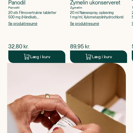
Panodil
Zymelin ukonserveret
Panodil
Zymelin
20 stk Filmovertrukne tabletter
20 ml Næsespray, opløsning
500 mg (Håndkøb,
1 mg/ml, Xylometazolinhydrochlorid
apoteksforbeholdt), Paracetamol
Se produktresumé
Se produktresumé
$
nuværende pris
$
nuværende pris
32,80
kr.
89,95
kr.
Læg i kurv
Læg i kurv
Produkt 1 af 0