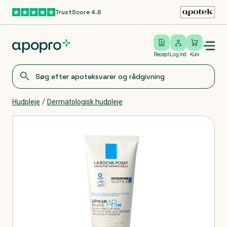
TrustScore 4.8
Gå til hovedindhold
Open/close menu
Log ind
Recept
Log ind
Kurv
Hudpleje
/
Dermatologisk hudpleje
Produkter