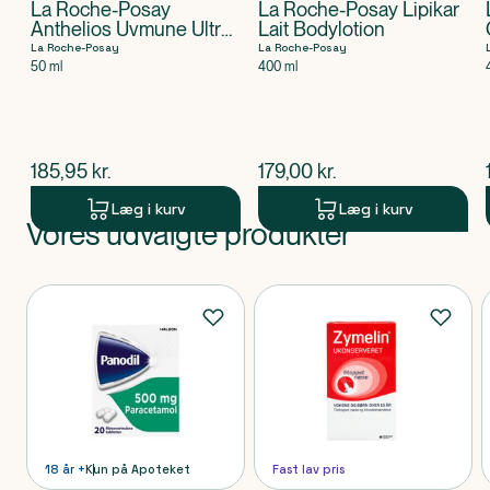
La Roche-Posay
La Roche-Posay Lipikar
Anthelios Uvmune Ultra
Lait Bodylotion
Light SPF50+
La Roche-Posay
La Roche-Posay
50 ml
400 ml
$
nuværende pris
$
nuværende pris
185,95
kr.
179,00
kr.
Læg i kurv
Læg i kurv
Vores udvalgte produkter
Produkt 1 af 0
Produkter
18 år +
Kun på Apoteket
Fast lav pris