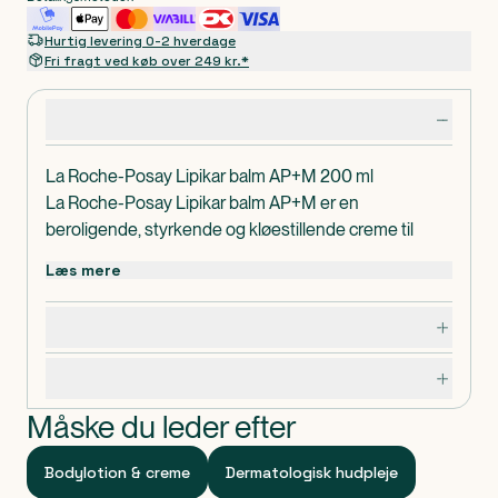
Hurtig levering 0-2 hverdage
Fri fragt ved køb over 249 kr.*
Produktdetaljer
La Roche-Posay Lipikar balm AP+M 200 ml
La Roche-Posay Lipikar balm AP+M er en
beroligende, styrkende og kløestillende creme til
krop. Reducerer forekomsten af udbrud. Velegnet til
Læs mere
sensitiv og irriteret hud samt hud med tendens til
atopi.
Dosering, opbevaring og indhold
Uden parfume og dermatologisk testet.
Specifikationer
Måske du leder efter
Bodylotion & creme
Dermatologisk hudpleje