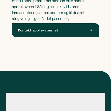
Har du spørgsmål til din medicin eller andre 
apoteksvarer? Så ring eller skriv til vores 
farmaceuter og farmakonomer og få diskret 
rådgivning - lige når det passer dig.
Kontakt apoteksteamet
Kontakt apoteksteamet
Genveje
Om Apopro
Apopro Online Apotek