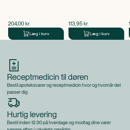
$
nuværende pris
$
nuværende pris
204,00
kr.
113,95
kr.
Læg i kurv
Læg i kurv
Produkt 1 af 0
Receptmedicin til døren
Bestil apoteksvarer og receptmedicin hvor og hvornår det
passer dig
Hurtig levering
Bestil inden 12:30 på hverdage og modtag dine varer
samme aften i udvalgte områder