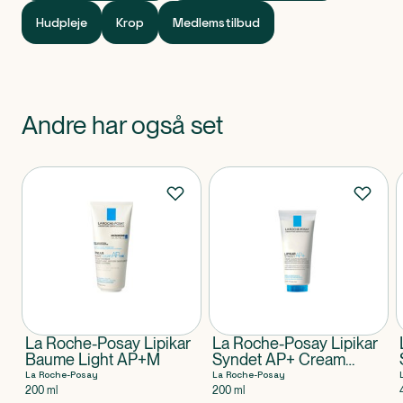
Hudpleje
Krop
Medlemstilbud
Andre har også set
Produkter
La Roche-Posay Lipikar
La Roche-Posay Lipikar
Baume Light AP+M
Syndet AP+ Cream
Wash
La Roche-Posay
La Roche-Posay
200 ml
200 ml