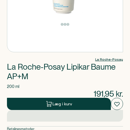
Produkt 1 af 0
La Roche-Posay
La Roche-Posay Lipikar Baume
AP+M
200 ml
191,95
kr.
Læg i kurv
Betalingsmetoder: