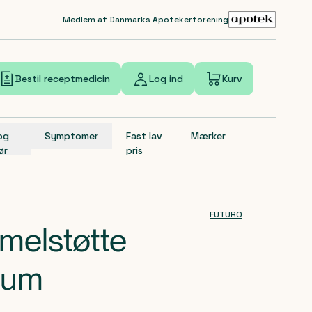
Medlem af Danmarks Apotekerforening
Bestil receptmedicin
Log ind
Kurv
 og
Symptomer
Fast lav
Mærker
ør
pris
FUTURO
melstøtte
ium