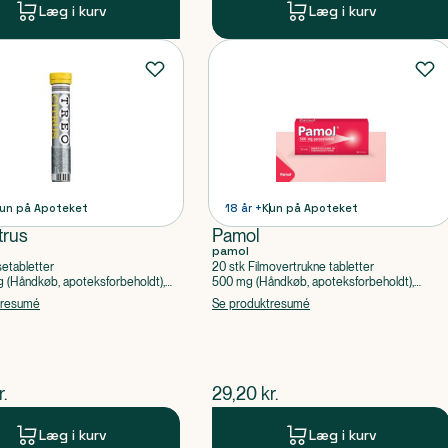
Læg i kurv
Læg i kurv
un på Apoteket
18 år +
Kun på Apoteket
trus
Pamol
pamol
setabletter
20 stk Filmovertrukne tabletter
(Håndkøb, apoteksforbeholdt),
500 mg (Håndkøb, apoteksforbeholdt),
ylsyre, Caffein
Paracetamol
tresumé
Se produktresumé
ende pris
$
nuværende pris
r.
29,20
kr.
Læg i kurv
Læg i kurv