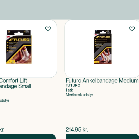
Comfort Lift
Futuro Ankelbandage Medium
andage Small
FUTURO
1 stk
Medicinsk udstyr
udstyr
ende pris
$
nuværende pris
kr.
214,95
kr.