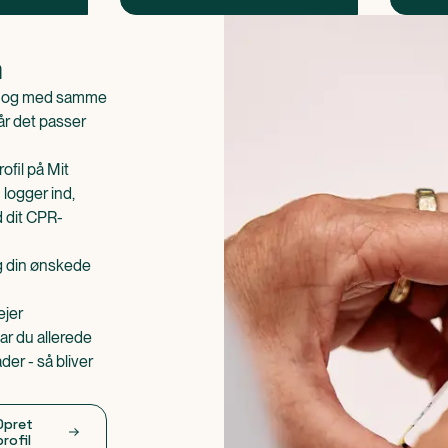
n
is og med samme
når det passer
ofil på Mit
 logger ind,
d dit CPR-
æg din ønskede
ejer
ar du allerede
er - så bliver
Opret
profil