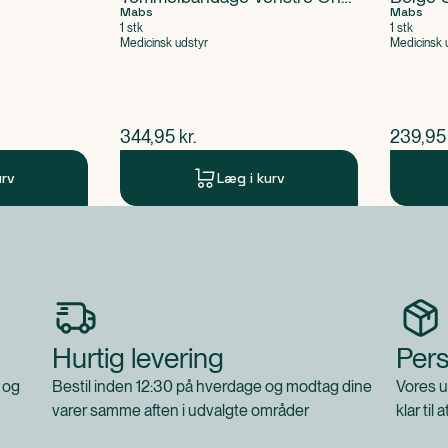
Size
Mabs
Mabs
1 stk
1 stk
Medicinsk udstyr
Medicinsk 
$
nuværende pris
$
nuvær
344,95
kr.
239,95
urv
Læg i kurv
Hurtig levering
Pers
 og
Bestil inden 12:30 på hverdage og modtag dine
Vores u
varer samme aften i udvalgte områder
klar til 