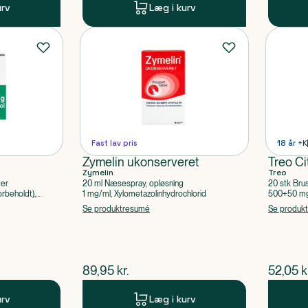
urv
Læg i kurv
Fast lav pris
18 år +
K
Zymelin ukonserveret
Treo Ci
Zymelin
Treo
ter
20 ml Næsespray, opløsning
20 stk Bru
rbeholdt),
1 mg/ml, Xylometazolinhydrochlorid
500+50 mg 
Acetylsalic
Se produktresumé
Se produk
$
nuværende pris
$
nuvær
89,95
kr.
52,05
k
urv
Læg i kurv