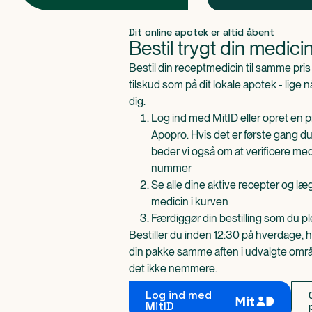
Produkt 1 af 0
Dit online apotek er altid åbent
Bestil trygt din medici
Bestil din receptmedicin til samme pr
tilskud som på dit lokale apotek - lige 
dig.
Log ind med MitID eller opret en pr
Apopro. Hvis det er første gang du
beder vi også om at verificere me
nummer
Se alle dine aktive recepter og l
medicin i kurven
Færdiggør din bestilling som du pl
Bestiller du inden 12:30 på hverdage, h
din pakke samme aften i udvalgte områd
det ikke nemmere.
Log ind med
MitID