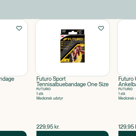
andage
Futuro Sport
Futuro 
Tennisalbuebandage One Size
Ankelb
FUTURO
FUTURO
1 stk
1 stk
Medicinsk udstyr
Medicinsk 
$
nuværende pris
$
nuvær
229,95
kr.
129,95