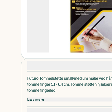
Produktdetaljer
Futuro Tommelstøtte small/medium måler ved håndl
tommelfinger 5,1 - 6,4 cm. Tommelstøtten hjælper 
tommelfingerled.
Futuro Tommelstøtten kan anvendes hele dagen o
Læs mere
leddegigt, ensidigt gentaget arbejde og ved leds
Futuro Tommelstøtte er designet, så den tillader