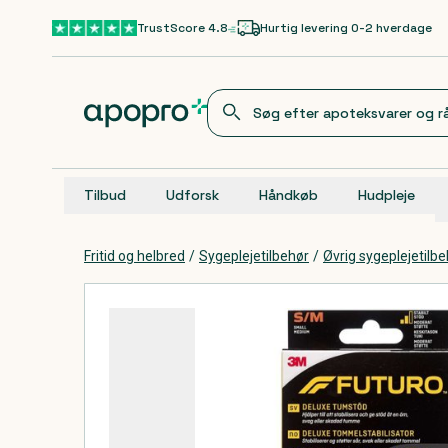
Gå til hovedindhold
TrustScore 4.8
Hurtig levering 0-2 hverdage
Tilbud
Udforsk
Håndkøb
Hudpleje
Fritid og helbred
/
Sygeplejetilbehør
/
Øvrig sygeplejetilb