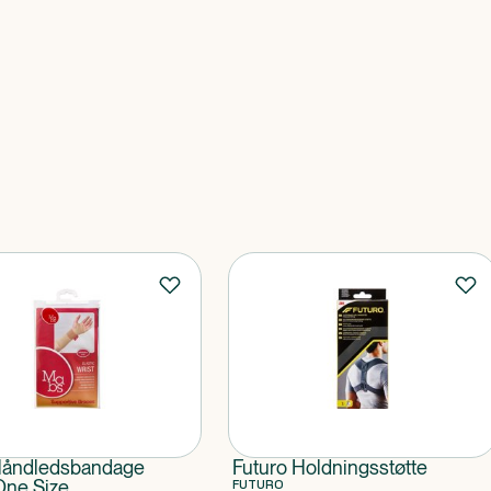
åndledsbandage
Futuro Holdningsstøtte
One Size
FUTURO