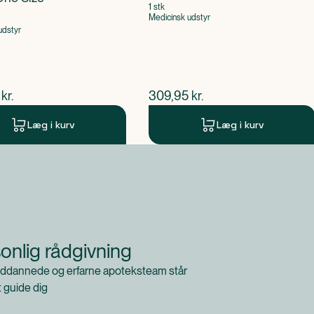
1 stk
Medicinsk udstyr
udstyr
ende pris
$
nuværende pris
kr.
309,95
kr.
Læg i kurv
Læg i kurv
onlig rådgivning
ddannede og erfarne apoteksteam står
at guide dig