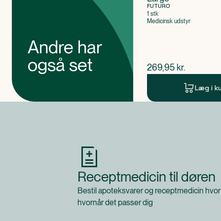
FUTURO
1 stk
Medicinsk udstyr
Andre har
også set
$
nuværende pris
269,95
kr.
Læg i k
Produkt 1 af 0
Receptmedicin til døren
Bestil apoteksvarer og receptmedicin hvor
hvornår det passer dig