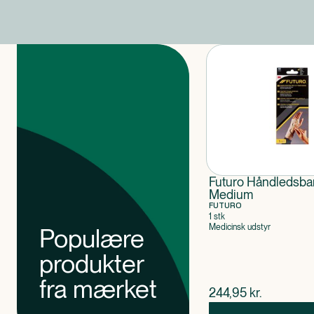
Produkter
Futuro Håndledsb
Medium
FUTURO
1 stk
Medicinsk udstyr
Populære
produkter
fra mærket
$
nuværende pris
244,95
kr.