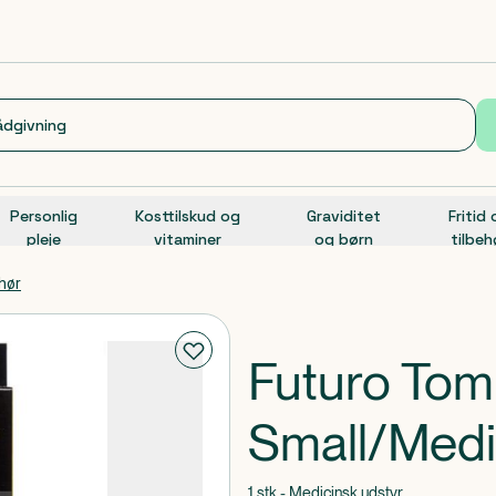
Personlig
Kosttilskud og
Graviditet
Fritid
pleje
vitaminer
og børn
tilbeh
ehør
Futuro Tom
Small/Med
1 stk - Medicinsk udstyr