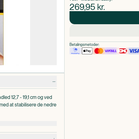
269,95
kr.
Betalingsmetoder:
ed 12,7 - 19,1 cm og ved
med at stabilisere de nedre
g er anvendelig ved
ygdom i tommelfingeren.
 håndbevægelse og naturlig