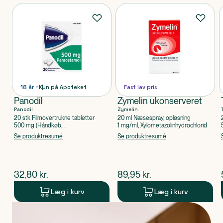
Produkter
18 år +
Kun på Apoteket
Fast lav pris
Panodil
Zymelin ukonserveret
Panodil
Zymelin
20 stk Filmovertrukne tabletter
20 ml Næsespray, opløsning
500 mg (Håndkøb,
1 mg/ml, Xylometazolinhydrochlorid
apoteksforbeholdt), Paracetamol
Se produktresumé
Se produktresumé
$
nuværende pris
$
nuværende pris
32,80
kr.
89,95
kr.
Læg i kurv
Læg i kurv
Produkt 1 af 0