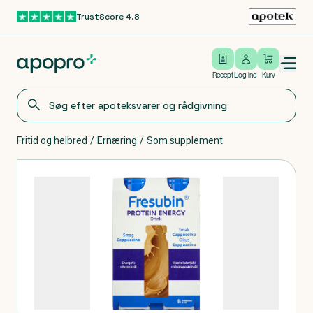
TrustScore 4.8
Gå til hovedindhold
Open/close menu
Log ind
Recept
Log ind
Kurv
Fritid og helbred
/
Ernæring
/
Som supplement