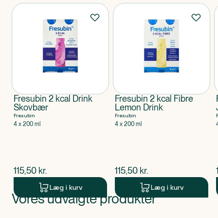
Produkter
Fresubin 2 kcal Drink
Fresubin 2 kcal Fibre
Skovbær
Lemon Drink
Fresubin
Fresubin
4 x 200 ml
4 x 200 ml
$
nuværende pris
$
nuværende pris
115,50
kr.
115,50
kr.
Læg i kurv
Læg i kurv
Vores udvalgte produkter
Produkt 1 af 0