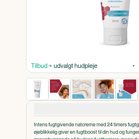
Produkt 1 af 0
Spar 25% på udvalgt hudpleje
Tilbud
Produktdetaljer
Intens fugtgivende natcreme med 24 timers fugtgi
øjeblikkelig giver en fugtboost til din hud og fung