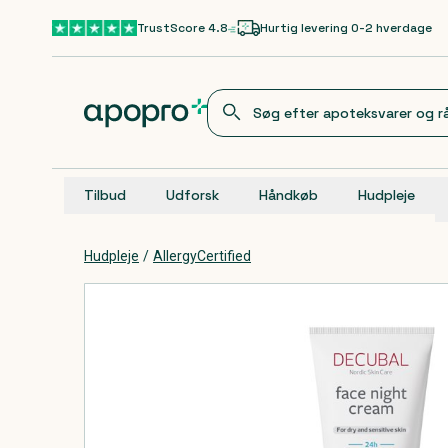
Gå til hovedindhold
TrustScore 4.8
Hurtig levering 0-2 hverdage
Tilbud
Udforsk
Håndkøb
Hudpleje
Hudpleje
/
AllergyCertified
Produkter