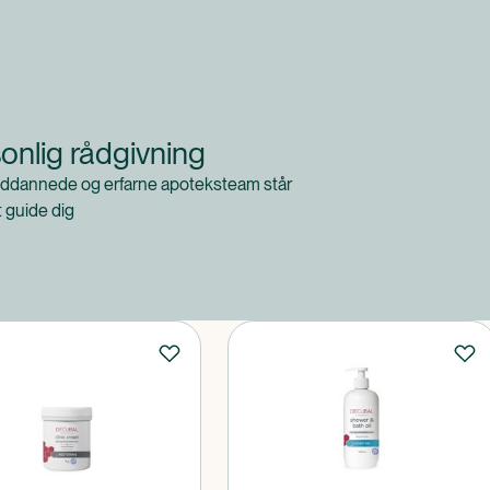
onlig rådgivning
ddannede og erfarne apoteksteam står
at guide dig