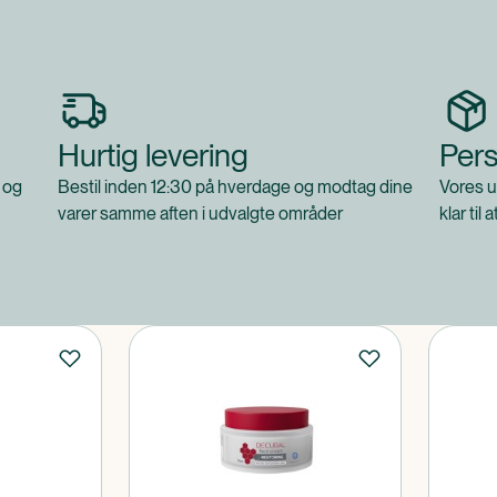
Hurtig levering
Pers
 og
Bestil inden 12:30 på hverdage og modtag dine
Vores u
varer samme aften i udvalgte områder
klar til 