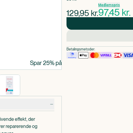
Medlemspris
97,45
kr.
129,95
kr.
Betalingsmetoder:
Spar 25% på udvalgt hudpleje
vende effekt, der
erer reparerende og