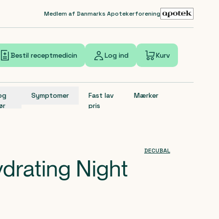
Medlem af Danmarks Apotekerforening
Bestil receptmedicin
Log ind
Kurv
 og
Symptomer
Fast lav
Mærker
ør
pris
DECUBAL
drating Night