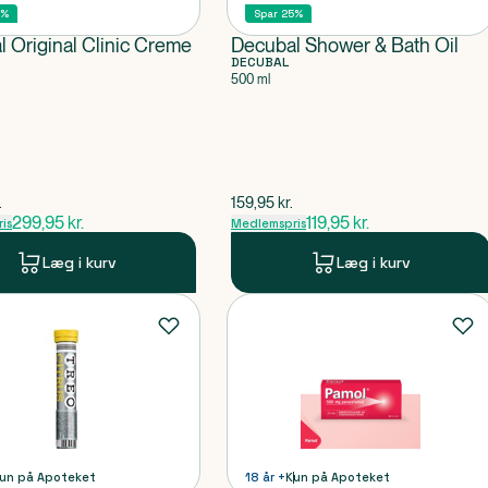
5%
Spar 25%
 Original Clinic Creme
Decubal Shower & Bath Oil
DECUBAL
500 ml
pris
$
gammel pris
.
159,95
kr.
299,95
kr.
119,95
kr.
is
Medlemspris
Læg i kurv
Læg i kurv
un på Apoteket
18 år +
Kun på Apoteket