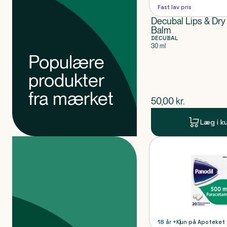
Fast lav pris
Decubal Lips & Dry
Balm
DECUBAL
30 ml
Populære
produkter
fra mærket
$
nuværende pris
50,00
kr.
Læg i k
Produkter
Produkt 1 af 0
18 år +
Kun på Apoteket