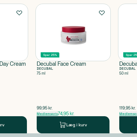
Spar 25%
Spar 2
 Day Cream
Decubal Face Cream
Decuba
DECUBAL
DECUBAL
75 ml
50 ml
$
gammel pris
$
gammel 
99,95
kr.
119,95
kr.
74,95
kr.
Medlemspris
Medlemspr
urv
Læg i kurv