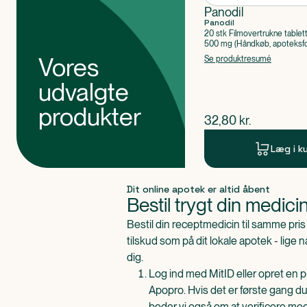
Panodil
Panodil
20 stk Filmovertrukne tablet
500 mg (Håndkøb, apoteksfo
Paracetamol
Vores
Se produktresumé
udvalgte
produkter
$
nuværende pris
32,80
kr.
Læg i k
Produkt 1 af 0
Dit online apotek er altid åbent
Bestil trygt din medici
Bestil din receptmedicin til samme pr
tilskud som på dit lokale apotek - lige 
dig.
Log ind med MitID eller opret en pr
Apopro. Hvis det er første gang du
beder vi også om at verificere me