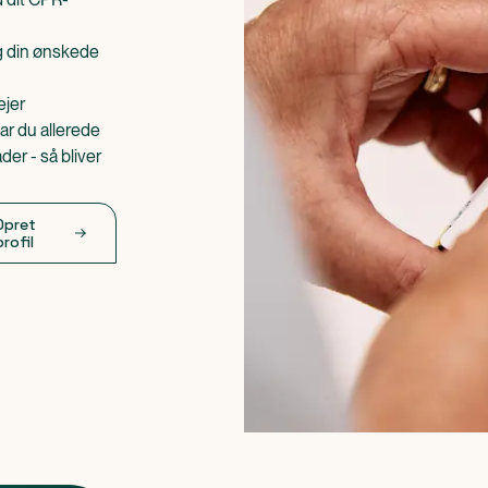
æg din ønskede
ejer
ar du allerede
er - så bliver
Opret
profil