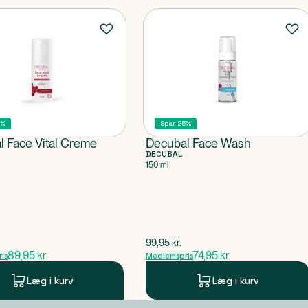
5%
Spar 25%
l Face Vital Creme
Decubal Face Wash
DECUBAL
150 ml
pris
$
gammel pris
99,95
kr.
89,95
kr.
74,95
kr.
is
Medlemspris
Læg i kurv
Læg i kurv