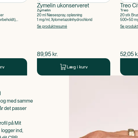
Zymelin ukonserveret
Treo Ci
Zymelin
Treo
ter
20 ml Næsespray, opløsning
20 stk Bru
rbeholdt),
1 mg/ml, Xylometazolinhydrochlorid
500+50 mg 
Acetylsalic
Se produktresumé
Se produk
$
nuværende pris
$
nuvær
89,95
kr.
52,05
k
urv
Læg i kurv
n
is og med samme
når det passer
ofil på Mit
 logger ind,
d dit CPR-