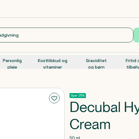
Personlig
Kosttilskud og
Graviditet
Fritid
pleje
vitaminer
og børn
tilbeh
Spar 25%
Decubal Hy
Cream
50 ml