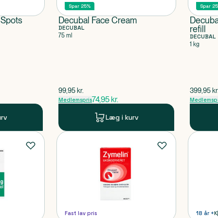
Spar 25%
Spar 2
 Spots
Decubal Face Cream
Decubal
DECUBAL
refill
75 ml
DECUBAL
1 kg
$
gammel pris
$
gammel 
99,95
kr.
399,95
kr
74,95
kr.
Medlemspris
Medlemspr
urv
Læg i kurv
Fast lav pris
18 år +
K