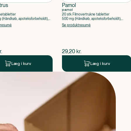
trus
Pamol
pamol
setabletter
20 stk Filmovertrukne tabletter
(Håndkøb, apoteksforbeholdt),
500 mg (Håndkøb, apoteksforbeholdt),
ylsyre, Caffein
Paracetamol
tresumé
Se produktresumé
ende pris
$
nuværende pris
r.
29,20
kr.
Læg i kurv
Læg i kurv