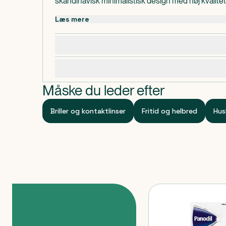
skandinavisk minimalistisk design med høj kvalitet. 
og synligt accessory, der kombinerer komfort, funk
Læs mere
udtryk.
Dosering, opbevaring og indhold
Specifikationer
Måske du leder efter
Briller og kontaktlinser
Fritid og helbred
Hus
Produkter