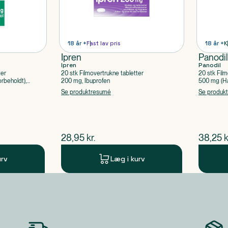
18 år +
Fast lav pris
18 år +
K
Ipren
Panodi
Ipren
Panodil
ter
20 stk Filmovertrukne tabletter
20 stk Film
rbeholdt),
200 mg, Ibuprofen
500 mg (Hå
Paracetam
Se produktresumé
Se produk
$
nuværende pris
$
nuvær
28,95
kr.
38,25
k
urv
Læg i kurv