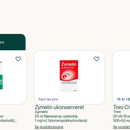
urv
Fast lav pris
18 år +
K
Zymelin ukonserveret
Treo Ci
Zymelin
Treo
ter
20 ml Næsespray, opløsning
20 stk Bru
rbeholdt),
1 mg/ml, Xylometazolinhydrochlorid
500+50 mg 
Acetylsalic
Se produktresumé
Se produk