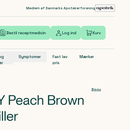
Medlem af Danmarks Apotekerforening
Bestil receptmedicin
Log ind
Kurv
 og
Symptomer
Fast lav
Mærker
ør
pris
Bisou
Y Peach Brown
ller