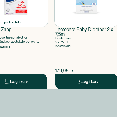
un på Apoteket
l Zapp
Lactocare Baby D-dråber 2 x
7,5ml
overtrukne tabletter
Lactocare
ndkøb, apoteksforbeholdt),
2 x 7,5 ml
ol
Kosttilskud
tresumé
ende pris
$
nuværende pris
r.
179,95
kr.
Læg i kurv
Læg i kurv