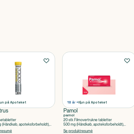
un på Apoteket
18 år +
Kun på Apoteket
trus
Pamol
pamol
setabletter
20 stk Filmovertrukne tabletter
(Håndkøb, apoteksforbeholdt),
500 mg (Håndkøb, apoteksforbeholdt),
ylsyre, Caffein
Paracetamol
tresumé
Se produktresumé