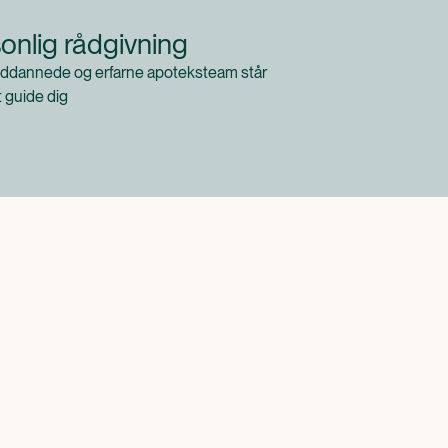
onlig rådgivning
ddannede og erfarne apoteksteam står
at guide dig