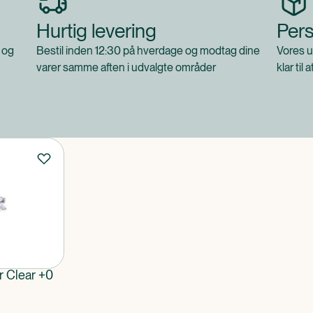
Hurtig levering
Pers
 og
Bestil inden 12:30 på hverdage og modtag dine
Vores u
varer samme aften i udvalgte områder
klar til 
r Clear +0