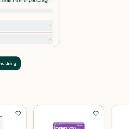
Brillerne er et personligt
tionalitet og et elegant
holdning