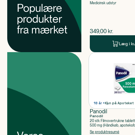
Medicinsk udstyr
Populære
produkter
fra mærket
$
nuværende pris
349,00
kr.
Læg i k
Produkter
Produkt 1 af 0
18 år +
Kun på Apoteket
Panodil
Panodil
20 stk Filmovertrukne tablet
500 mg (Håndkøb, apoteksfo
Paracetamol
Se produktresumé