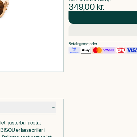
349,00
kr.
Betalingsmetoder:
t i justerbar acetat
 BISOU er læsebriller i