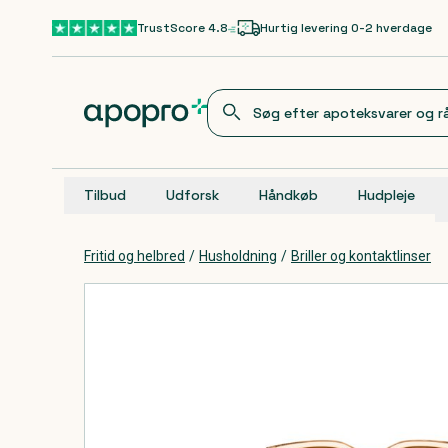
Gå til hovedindhold
TrustScore 4.8
Hurtig levering 0-2 hverdage
Tilbud
Udforsk
Håndkøb
Hudpleje
Fritid og helbred
/
Husholdning
/
Briller og kontaktlinser
Produkter