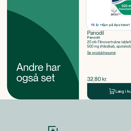
18 år +
Kun på Apoteket
Panodil
Panodil
20 stk Filmovertrukne tablet
500 mg (Håndkøb, apoteksfo
Paracetamol
Se produktresumé
Andre har
også set
$
nuværende pris
32,80
kr.
Læg i k
Produkt 1 af 0