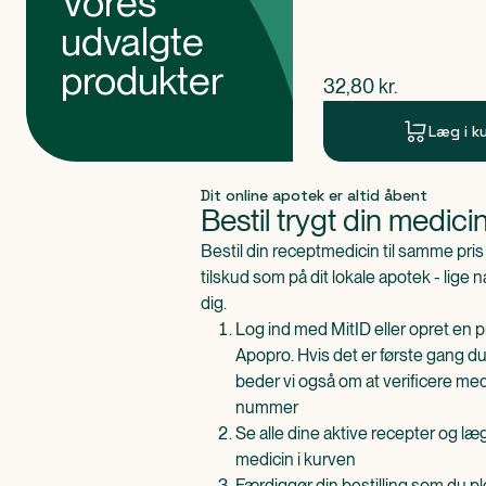
Vores
udvalgte
produkter
$
nuværende pris
32,80
kr.
Læg i k
Produkt 1 af 0
Dit online apotek er altid åbent
Bestil trygt din medici
Bestil din receptmedicin til samme pr
tilskud som på dit lokale apotek - lige 
dig.
Log ind med MitID eller opret en pr
Apopro. Hvis det er første gang du
beder vi også om at verificere me
nummer
Se alle dine aktive recepter og l
medicin i kurven
Færdiggør din bestilling som du pl