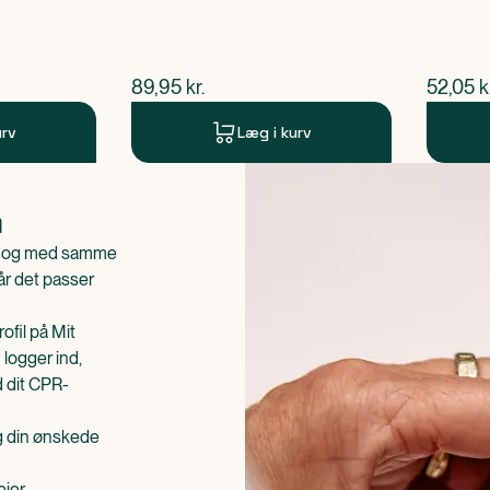
$
nuværende pris
$
nuvær
89,95
kr.
52,05
k
urv
Læg i kurv
n
is og med samme
når det passer
ofil på Mit
 logger ind,
d dit CPR-
æg din ønskede
ejer