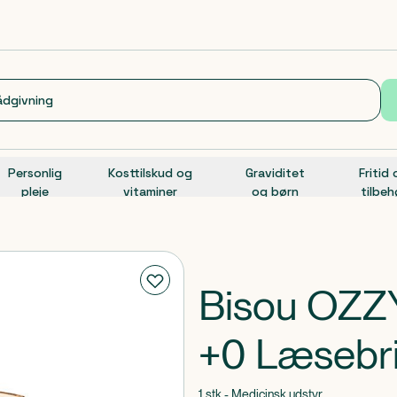
Personlig
Kosttilskud og
Graviditet
Fritid
pleje
vitaminer
og børn
tilbeh
Bisou OZZ
+0 Læsebri
1 stk - Medicinsk udstyr