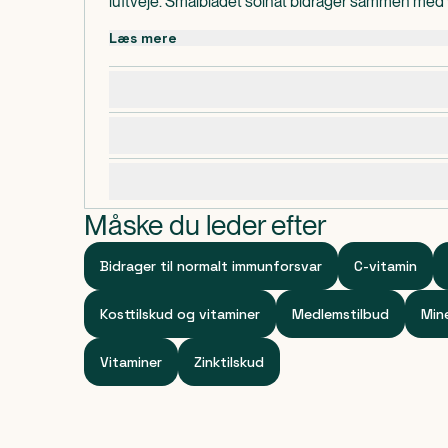
luftveje. Smalbladet solhat bidrager sammen med vi
normal funktion af immunsystemet og til at beskyt
Læs mere
stress. Derudover bidrager smalbladet solhat også 
urinvejene. Echinacea anvendes typisk i kortere p
Dosering, opbevaring og indhold
8 uger.
Advarsler og forsigtighedsregler
Dispenseringsform
Kapsel
Specifikationer
Måske du leder efter
Bidrager til normalt immunforsvar
C-vitamin
Kosttilskud og vitaminer
Medlemstilbud
Mine
Vitaminer
Zinktilskud