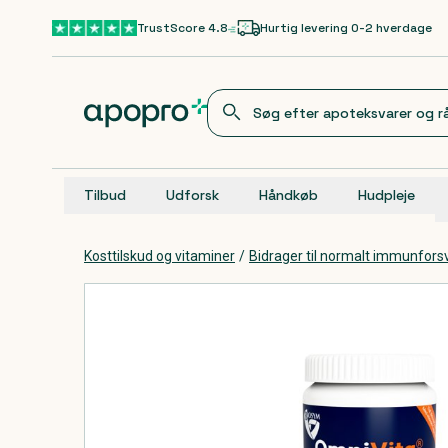
Gå til hovedindhold
TrustScore 4.8
Hurtig levering 0-2 hverdage
Tilbud
Udforsk
Håndkøb
Hudpleje
Kosttilskud og vitaminer
/
Bidrager til normalt immunfors
Produkter