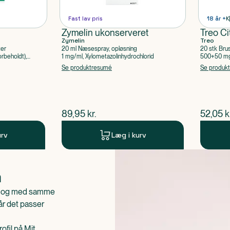
Fast lav pris
18 år +
K
Zymelin ukonserveret
Treo Ci
Zymelin
Treo
ter
20 ml Næsespray, opløsning
20 stk Bru
rbeholdt),
1 mg/ml, Xylometazolinhydrochlorid
500+50 mg 
Acetylsalic
Se produktresumé
Se produk
$
nuværende pris
$
nuvær
89,95
kr.
52,05
k
urv
Læg i kurv
n
is og med samme
når det passer
ofil på Mit