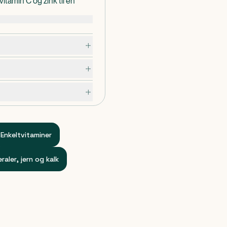
tamin C og zink til en
te cellerne mod oxidativt
til en normal funktion af
erioder, ikke overstigende
Enkeltvitaminer
raler, jern og kalk