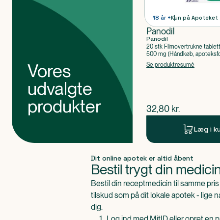
18 år +
Kun på Apoteket
Panodil
Panodil
20 stk Filmovertrukne tablet
500 mg (Håndkøb, apoteksfo
Paracetamol
Vores
Se produktresumé
udvalgte
produkter
$
nuværende pris
32,80
kr.
Læg i k
Produkt 1 af 0
Dit online apotek er altid åbent
Bestil trygt din medici
Bestil din receptmedicin til samme pr
tilskud som på dit lokale apotek - lige 
dig.
Log ind med MitID eller opret en pr