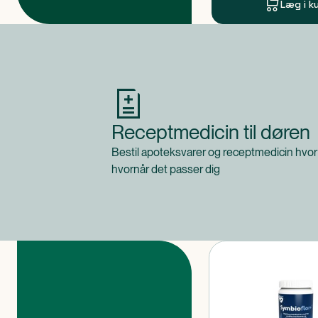
Læg i k
Produkt 1 af 0
Receptmedicin til døren
Bestil apoteksvarer og receptmedicin hvor
hvornår det passer dig
Produkter