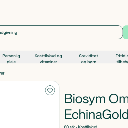
Personlig
Kosttilskud og
Graviditet
Fritid
pleje
vitaminer
og børn
tilbeh
var
Biosym Om
EchinaGol
60 stk - Kosttilskud