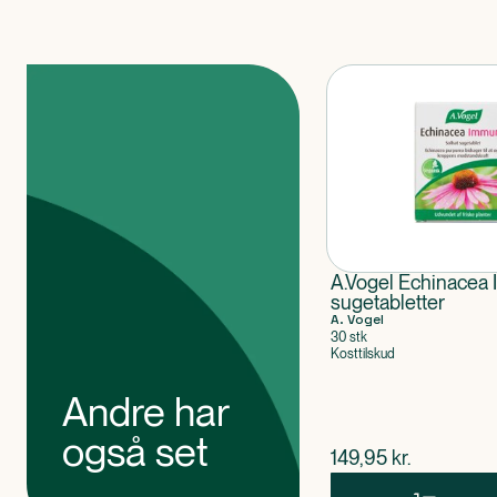
Produkter
A.Vogel Echinacea
sugetabletter
A. Vogel
30 stk
Kosttilskud
Andre har
også set
$
nuværende pris
149,95
kr.