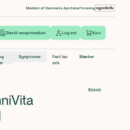
Medlem af Danmarks Apotekerforening
Bestil receptmedicin
Log ind
Kurv
 og
Symptomer
Fast lav
Mærker
ør
pris
Biosym
niVita
d