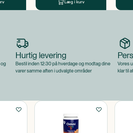
urv
Læg i kurv
Hurtig levering
Pers
 og
Bestil inden 12:30 på hverdage og modtag dine
Vores u
varer samme aften i udvalgte områder
klar til 