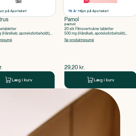
un på Apoteket
18 år +
Kun på Apoteket
trus
Pamol
pamol
setabletter
20 stk Filmovertrukne tabletter
(Håndkøb, apoteksforbeholdt),
500 mg (Håndkøb, apoteksforbeholdt),
ylsyre, Caffein
Paracetamol
tresumé
Se produktresumé
ende pris
$
nuværende pris
r.
29,20
kr.
Læg i kurv
Læg i kurv