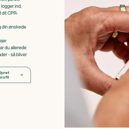
 logger ind,
d dit CPR-
æg din ønskede
ejer
ar du allerede
er - så bliver
Opret
profil