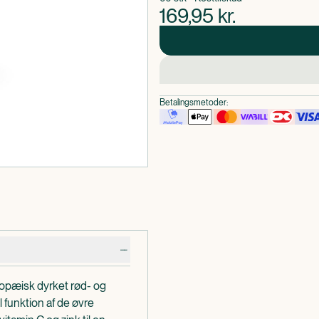
169,95
kr.
Betalingsmetoder:
ropæisk dyrket rød- og
 funktion af de øvre