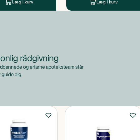
Læg i kurv
Læg i kurv
onlig rådgivning
ddannede og erfarne apoteksteam står
at guide dig