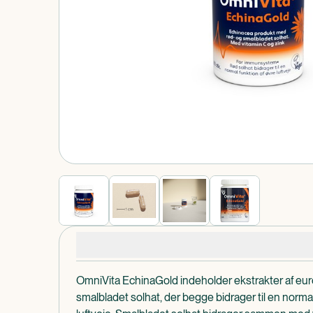
Produkt 1 af 0
Produktdetaljer
OmniVita EchinaGold indeholder ekstrakter af eu
smalbladet solhat, der begge bidrager til en normal