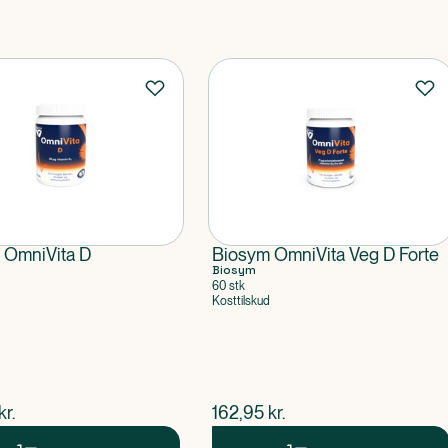
 OmniVita D
Biosym OmniVita Veg D Forte
Biosym
60 stk
Kosttilskud
ende pris
$
nuværende pris
kr.
162,95
kr.