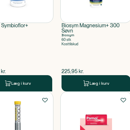
 Symbioflor+
Biosym Magnesium+ 300
Søvn
Biosym
60 stk
Kosttilskud
ende pris
$
nuværende pris
kr.
225,95
kr.
Læg i kurv
Læg i kurv