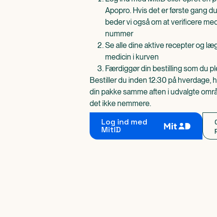
Apopro. Hvis det er første gang du
beder vi også om at verificere me
nummer
Se alle dine aktive recepter og l
medicin i kurven
Færdiggør din bestilling som du pl
Bestiller du inden 12:30 på hverdage, h
din pakke samme aften i udvalgte områd
det ikke nemmere.
Log ind med
MitID