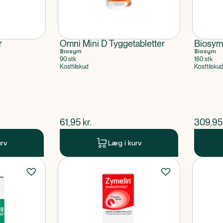
r
Omni Mini D Tyggetabletter
Biosym
Biosym
Biosym
90 stk
160 stk
Kosttilskud
Kosttilskud
$
nuværende pris
$
nuvær
61,95
kr.
309,95
urv
Læg i kurv