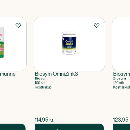
 Imunne
Biosym OmniZink3
Biosym
Biosym
Biosym
100 stk
120 stk
Kosttilskud
Kosttilskud
$
nuværende pris
$
nuvær
114,95
kr.
123,95