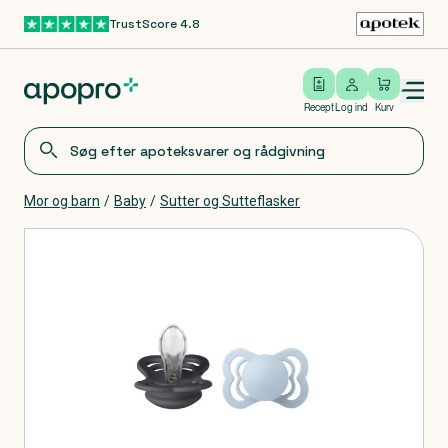
TrustScore 4.8
Gå til hovedindhold
Open/close menu
Log ind
Recept
Log ind
Kurv
Mor og barn
/
Baby
/
Sutter og Sutteflasker
Produkter