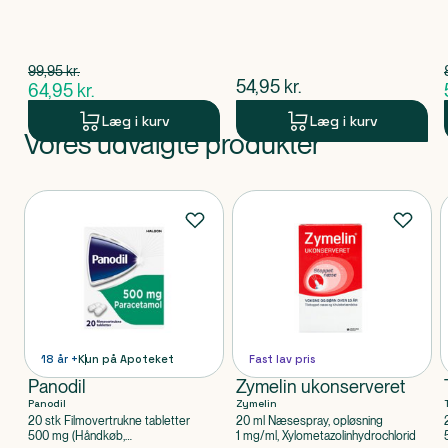
Spar 35,00 kr.
99,95
kr.
$
gammel pris
$
nuværende pris
54,95
kr.
64,95
kr.
$
nuværende pris
Læg i kurv
Læg i kurv
Vores udvalgte produkter
Produkt 1 af 0
Produkter
18 år +
Kun på Apoteket
Fast lav pris
Panodil
Zymelin ukonserveret
Panodil
Zymelin
20 stk Filmovertrukne tabletter
20 ml Næsespray, opløsning
500 mg (Håndkøb,
1 mg/ml, Xylometazolinhydrochlorid