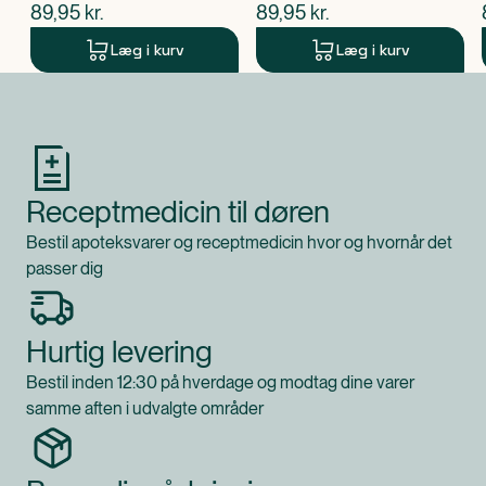
$
nuværende pris
$
nuværende pris
89,95
kr.
89,95
kr.
Læg i kurv
Læg i kurv
Produkt 1 af 0
Receptmedicin til døren
Bestil apoteksvarer og receptmedicin hvor og hvornår det
passer dig
Hurtig levering
Bestil inden 12:30 på hverdage og modtag dine varer
samme aften i udvalgte områder