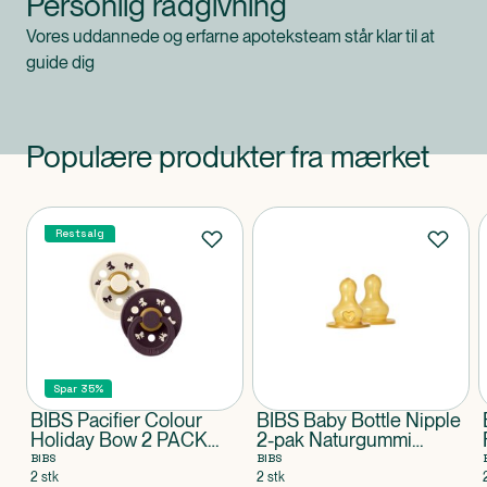
Personlig rådgivning
Vores uddannede og erfarne apoteksteam står klar til at
guide dig
Populære produkter fra mærket
Produkter
Restsalg
Spar 35%
BIBS Pacifier Colour
BIBS Baby Bottle Nipple
Holiday Bow 2 PACK
2-pak Naturgummi
Latex Size 2 Ivory/Plum
Medium Flow
BIBS
BIBS
2 stk
2 stk