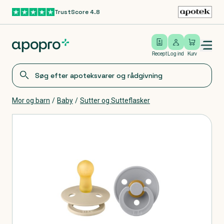
TrustScore 4.8
Gå til hovedindhold
Open/close menu
Log ind
Recept
Log ind
Kurv
Mor og barn
/
Baby
/
Sutter og Sutteflasker
Produkter