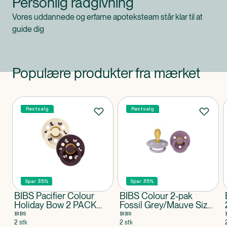
Personlig rådgivning
Vores uddannede og erfarne apoteksteam står klar til at
guide dig
Populære produkter fra mærket
Produkter
Restsalg
Restsalg
Spar 35%
Spar 35%
BIBS Pacifier Colour
BIBS Colour 2-pak
Holiday Bow 2 PACK
Fossil Grey/Mauve Size
Latex Size 2 Ivory/Plum
2
BIBS
BIBS
2 stk
2 stk