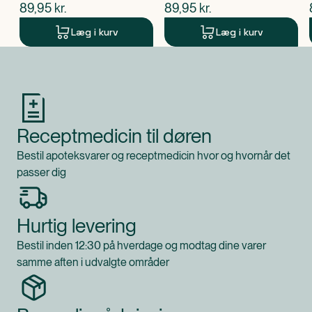
$
nuværende pris
$
nuværende pris
89,95
kr.
89,95
kr.
Læg i kurv
Læg i kurv
Produkt 1 af 0
Receptmedicin til døren
Bestil apoteksvarer og receptmedicin hvor og hvornår det
passer dig
Hurtig levering
Bestil inden 12:30 på hverdage og modtag dine varer
samme aften i udvalgte områder