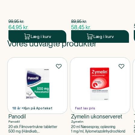
Spar 35,00 kr.
Spar 31,50 kr.
99,95
kr.
89,95
kr.
$
gammel pris
$
gammel pris
64,95
kr.
58,45
kr.
$
nuværende pris
$
nuværende pris
Læg i kurv
Læg i kurv
Vores udvalgte produkter
Produkt 1 af 0
Produkter
18 år +
Kun på Apoteket
Fast lav pris
Panodil
Zymelin ukonserveret
Panodil
Zymelin
20 stk Filmovertrukne tabletter
20 ml Næsespray, opløsning
500 mg (Håndkøb,
1 mg/ml, Xylometazolinhydrochlorid