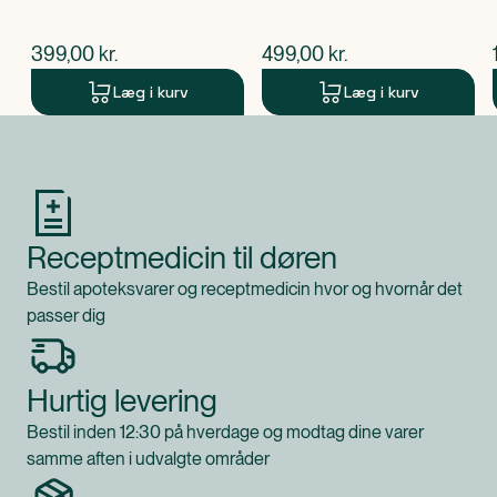
$
nuværende pris
$
nuværende pris
399,00
kr.
499,00
kr.
Læg i kurv
Læg i kurv
Produkt 1 af 0
Receptmedicin til døren
Bestil apoteksvarer og receptmedicin hvor og hvornår det
passer dig
Hurtig levering
Bestil inden 12:30 på hverdage og modtag dine varer
samme aften i udvalgte områder