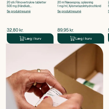
20 stk Filmovertrukne tabletter
20 ml Næsespray, opløsning
500 mg (Håndkøb,
1 mg/ml, Xylometazolinhydrochlorid
apoteksforbeholdt), Paracetamol
Se produktresumé
Se produktresumé
$
nuværende pris
$
nuværende pris
32,80
kr.
89,95
kr.
Læg i kurv
Læg i kurv
Produkt 1 af 0