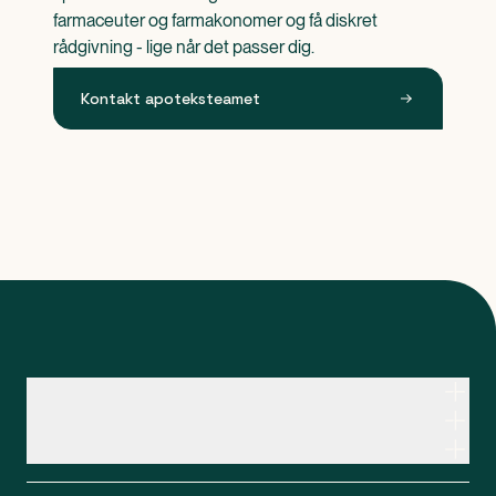
farmaceuter og farmakonomer og få diskret 
rådgivning - lige når det passer dig.
Kontakt apoteksteamet
Kontakt apoteksteamet
Genveje
Om Apopro
Apopro Online Apotek
CVR: 37983446
Apopro guider