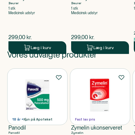
Beurer
Beurer
1 stk
1 stk
Medicinsk udstyr
Medicinsk udstyr
$
nuværende pris
$
nuværende pris
299,00
kr.
299,00
kr.
Læg i kurv
Læg i kurv
Vores udvalgte produkter
Produkt 1 af 0
Produkter
18 år +
Kun på Apoteket
Fast lav pris
Panodil
Zymelin ukonserveret
Panodil
Zymelin