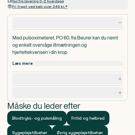
Hurtig levering 0-2 hverdage
Fri fragt ved køb over 249 kr.*
Produktdetaljer
Med pulsoximeteret, PO 60, fra Beurer kan du nemt
og enkelt overvåge iltmætningen og
hjertefrekvensen i din krop.
Dette pulsoximeter har et kompakt design, som gør
Læs mere
den velegnet til brug i hjemmet og på farten. Tilslut PO
60 med appen "Beurer Health Manager" og overvåg
Dosering, opbevaring og indhold
op til 100 målinger.
Produktet er særligt velegnet til:
Specifikationer
Personer med hjertesvigt
Personer med kronisk obstruktive lungesygdomme
Måske du leder efter
Personer med bronkial astma
Personer, der dyrker sport i store højder
Blodtryks- og pulsmåling
Fritid og helbred
Beurer PO 60 har et letlæseligt farvedisplay med seks
tilgængelige visninger. På displayet kan du bl.a. se en
Sygeplejetilbehør
Øvrig sygeplejetilbehør