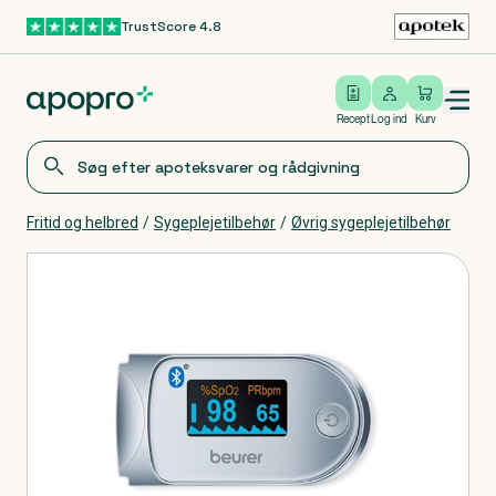
TrustScore 4.8
Gå til hovedindhold
Open/close menu
Log ind
Recept
Log ind
Kurv
Fritid og helbred
/
Sygeplejetilbehør
/
Øvrig sygeplejetilbehør
Produkter