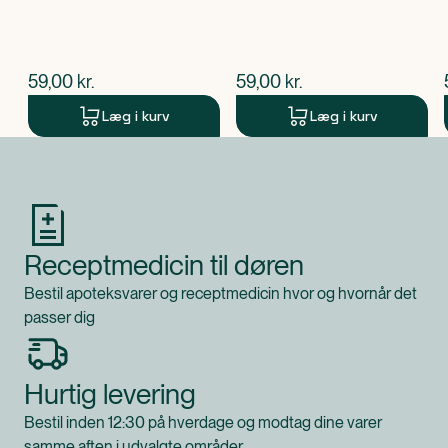
$
nuværende pris
$
nuværende pris
59,00
kr.
59,00
kr.
Læg i kurv
Læg i kurv
Produkt 1 af 0
Receptmedicin til døren
Bestil apoteksvarer og receptmedicin hvor og hvornår det
passer dig
Hurtig levering
Bestil inden 12:30 på hverdage og modtag dine varer
samme aften i udvalgte områder