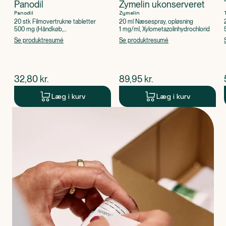
Panodil
Zymelin ukonserveret
Panodil
Zymelin
20 stk Filmovertrukne tabletter
20 ml Næsespray, opløsning
500 mg (Håndkøb,
1 mg/ml, Xylometazolinhydrochlorid
apoteksforbeholdt), Paracetamol
Se produktresumé
Se produktresumé
$
nuværende pris
$
nuværende pris
32,80
kr.
89,95
kr.
Læg i kurv
Læg i kurv
Produkt 1 af 0