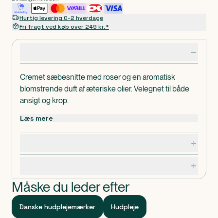
Hurtig levering 0-2 hverdage
Fri fragt ved køb over 249 kr.*
Produktdetaljer
Cremet sæbesnitte med roser og en aromatisk
blomstrende duft af æteriske olier. Velegnet til både
ansigt og krop.
Sæben er lavet på en base af vegetabilske olier og
Læs mere
med et højt indhold af glycerin, der virker fugtgivende.
Håndlavet i Danmark.
Dosering, opbevaring og indhold
Specifikationer
Måske du leder efter
Danske hudplejemærker
Hudpleje