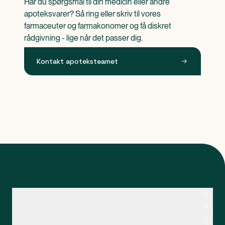
Har du spørgsmål til din medicin eller andre 
apoteksvarer? Så ring eller skriv til vores 
farmaceuter og farmakonomer og få diskret 
rådgivning - lige når det passer dig.
Kontakt apoteksteamet
Kontakt apoteksteamet
Genveje
Om Apopro
Apopro Online Apotek