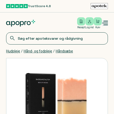
TrustScore 4.8
Gå til hovedindhold
Open/close menu
Log ind
Recept
Log ind
Kurv
Hudpleje
/
Hånd- og fodpleje
/
Håndsæbe
Produkter