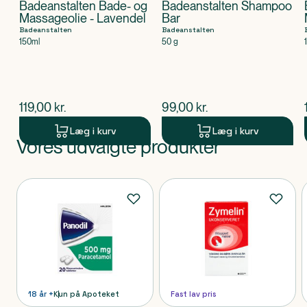
Badeanstalten Bade- og
Badeanstalten Shampoo
Massageolie - Lavendel
Bar
Badeanstalten
Badeanstalten
150ml
50 g
$
nuværende pris
$
nuværende pris
119,00
kr.
99,00
kr.
Læg i kurv
Læg i kurv
Vores udvalgte produkter
Produkt 1 af 0
Produkter
18 år +
Kun på Apoteket
Fast lav pris