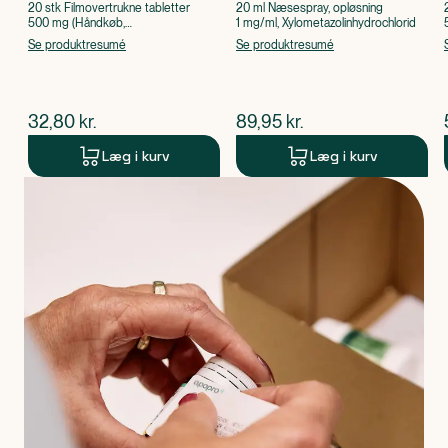
20 stk Filmovertrukne tabletter
20 ml Næsespray, opløsning
500 mg (Håndkøb,
1 mg/ml, Xylometazolinhydrochlorid
apoteksforbeholdt), Paracetamol
Se produktresumé
Se produktresumé
$
nuværende pris
$
nuværende pris
32,80
kr.
89,95
kr.
Læg i kurv
Læg i kurv
Produkt 1 af 0