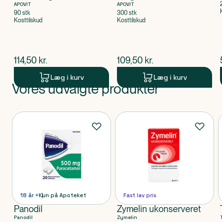
APOVIT
APOVIT
90 stk
300 stk
Kosttilskud
Kosttilskud
$
nuværende pris
$
nuværende pris
114,50
kr.
109,50
kr.
Læg i kurv
Læg i kurv
Vores udvalgte produkter
Produkt 1 af 0
Produkter
18 år +
Kun på Apoteket
Fast lav pris
Panodil
Zymelin ukonserveret
Panodil
Zymelin