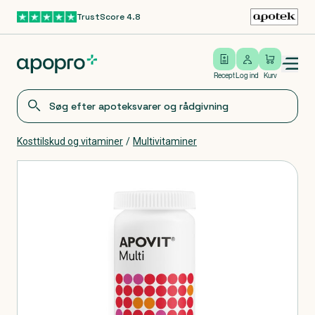
TrustScore 4.8
Gå til hovedindhold
Open/close menu
Log ind
Recept
Log ind
Kurv
Kosttilskud og vitaminer
/
Multivitaminer
Produkter