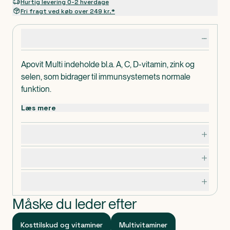
Hurtig levering 0-2 hverdage
Fri fragt ved køb over 249 kr.*
Produktdetaljer
Apovit Multi indeholde bl.a. A, C, D-vitamin, zink og
selen, som bidrager til immunsystemets normale
funktion.
Dispenseringsform
Læs mere
Tabletter.
Dosering, opbevaring og indhold
Advarsler og forsigtighedsregler
Specifikationer
Måske du leder efter
Kosttilskud og vitaminer
Multivitaminer