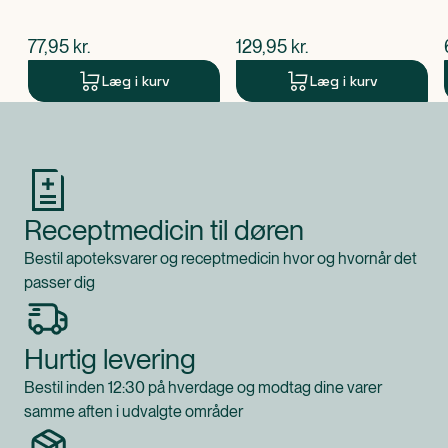
$
nuværende pris
$
nuværende pris
77,95
kr.
129,95
kr.
Læg i kurv
Læg i kurv
Produkt 1 af 0
Receptmedicin til døren
Bestil apoteksvarer og receptmedicin hvor og hvornår det
passer dig
Hurtig levering
Bestil inden 12:30 på hverdage og modtag dine varer
samme aften i udvalgte områder