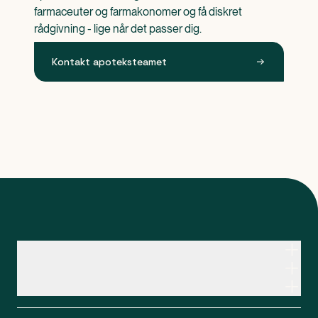
farmaceuter og farmakonomer og få diskret 
rådgivning - lige når det passer dig.
Kontakt apoteksteamet
Kontakt apoteksteamet
Genveje
Om Apopro
Apopro Online Apotek
CVR: 37983446
Apopro guider