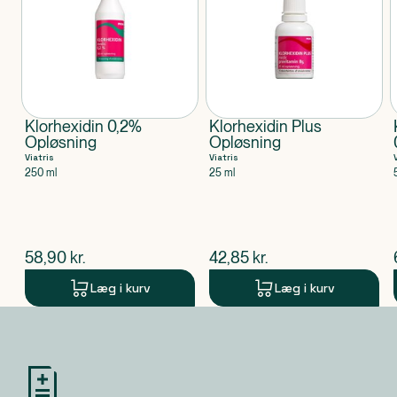
Klorhexidin 0,2%
Klorhexidin Plus
Opløsning
Opløsning
Viatris
Viatris
250 ml
25 ml
$
nuværende pris
$
nuværende pris
58,90
kr.
42,85
kr.
Læg i kurv
Læg i kurv
Produkt 1 af 0