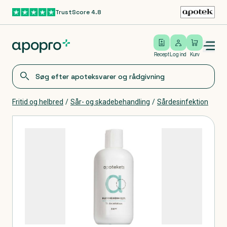
TrustScore 4.8
Gå til hovedindhold
Open/close menu
Log ind
Recept
Log ind
Kurv
Fritid og helbred
/
Sår- og skadebehandling
/
Sårdesinfektion