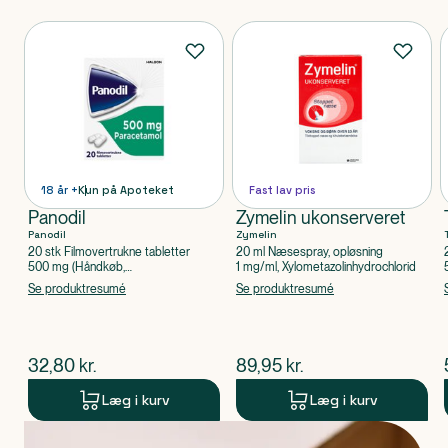
Produkter
18 år +
Kun på Apoteket
Fast lav pris
Panodil
Zymelin ukonserveret
Panodil
Zymelin
20 stk Filmovertrukne tabletter
20 ml Næsespray, opløsning
500 mg (Håndkøb,
1 mg/ml, Xylometazolinhydrochlorid
apoteksforbeholdt), Paracetamol
Se produktresumé
Se produktresumé
$
nuværende pris
$
nuværende pris
32,80
kr.
89,95
kr.
Læg i kurv
Læg i kurv
Produkt 1 af 0