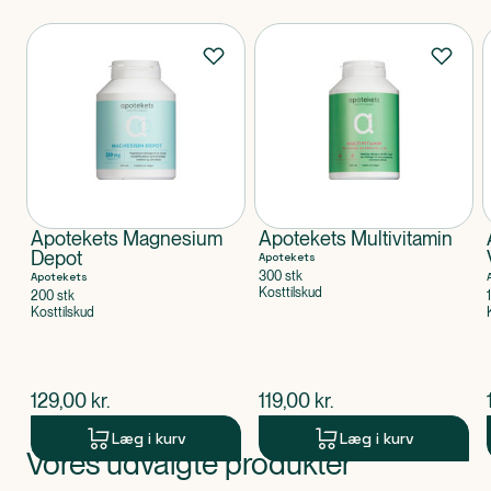
Produkter
Apotekets Magnesium
Apotekets Multivitamin
Depot
Apotekets
300 stk
Apotekets
Kosttilskud
200 stk
Kosttilskud
$
nuværende pris
$
nuværende pris
129,00
kr.
119,00
kr.
Læg i kurv
Læg i kurv
Vores udvalgte produkter
Produkt 1 af 0