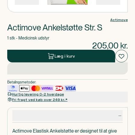
Actimove
Actimove Ankelstøtte Str. S
1 stk - Medicinsk udstyr
205,00
kr.
Læg i kurv
Betalingsmetoder:
Hurtig levering 0-2 hverdage
Fri fragt ved køb over 249 kr.*
Produktdetaljer
Actimove Elastisk Ankelstøtte er designet til at give