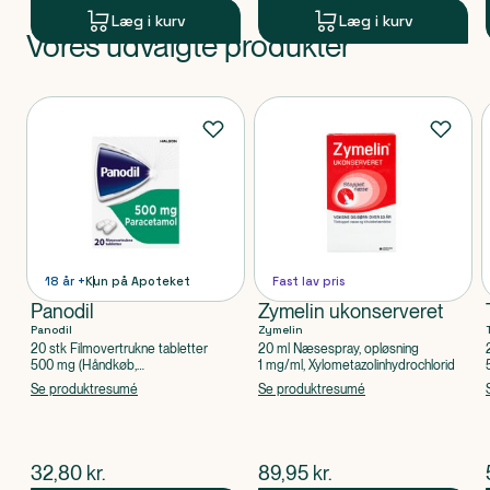
Læg i kurv
Læg i kurv
Vores udvalgte produkter
Produkt 1 af 0
Produkter
18 år +
Kun på Apoteket
Fast lav pris
Panodil
Zymelin ukonserveret
Panodil
Zymelin
20 stk Filmovertrukne tabletter
20 ml Næsespray, opløsning
500 mg (Håndkøb,
1 mg/ml, Xylometazolinhydrochlorid
apoteksforbeholdt), Paracetamol
Se produktresumé
Se produktresumé
$
nuværende pris
$
nuværende pris
32,80
kr.
89,95
kr.