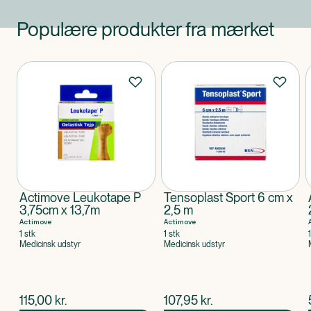
Populære produkter fra mærket
Produkter
Actimove Leukotape P
Tensoplast Sport 6 cm x
3,75cm x 13,7m
2,5 m
Actimove
Actimove
1 stk
1 stk
Medicinsk udstyr
Medicinsk udstyr
$
nuværende pris
$
nuværende pris
115,00
kr.
107,95
kr.