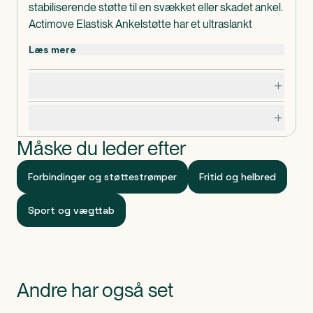
stabiliserende støtte til en svækket eller skadet ankel.
Actimove Elastisk Ankelstøtte har et ultraslankt
design i et slidstærkt materiale, der kan justeres for
Læs mere
optimal støtte. Den ventilerede elastiske strop giver
god komfort og åndbarhed, mens medicinsk
Dosering, opbevaring og indhold
kompression hjælper med smertelindring og
rehabilitering.
Specifikationer
Passer til både venstre og højre ankel. Indeholder
latex.
Måske du leder efter
Bemærkning
Vaskes på max 40 grader.
Forbindinger og støttestrømper
Fritid og helbred
Må ikke bleges.
Skal tørres flat.
Sport og vægttab
Må ikke tumbles.
Må ikke stryges.
Andre har også set