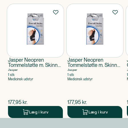
Produkter
Jasper Neopren
Jasper Neopren
Tommelstøtte m. Skinne
Tommelstøtte m. Skinne
Venstre One Size
Højre One Size
Jasper
Jasper
1 stk
1 stk
Medicinsk udstyr
Medicinsk udstyr
$
nuværende pris
$
nuværende pris
177,95
kr.
177,95
kr.
Læg i kurv
Læg i kurv
Produkt 1 af 0