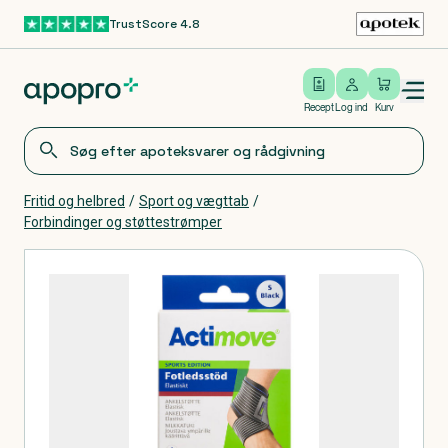
TrustScore 4.8
Gå til hovedindhold
Open/close menu
Log ind
Recept
Log ind
Kurv
Fritid og helbred
/
Sport og vægttab
/
Forbindinger og støttestrømper