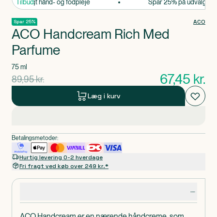
på udvalgt hånd- og fodpleje
Tilbud
Spar 25% på udvalgt hånd
ACO
Spar 25%
ACO Handcream Rich Med
Parfume
75 ml
67,45
kr.
gammel pris
89,95
kr.
Læg i kurv
Betalingsmetoder:
Hurtig levering 0-2 hverdage
Fri fragt ved køb over 249 kr.*
Produktdetaljer
ACO Handcream er en nærende håndcreme, som