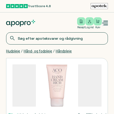
TrustScore 4.8
Gå til hovedindhold
Open/close menu
Log ind
Recept
Log ind
Kurv
Hudpleje
/
Hånd- og fodpleje
/
Håndpleje