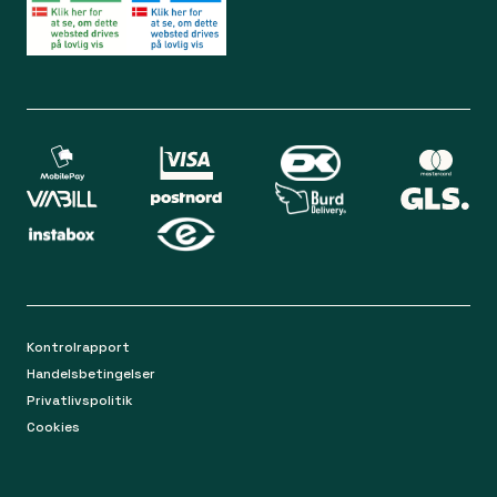
Lørdag 09.00 - 12.00
Bliv medlem
Spørgsmål og svar
Din sikkerhed
Levering
Chat
Mandag-torsdag 9.00 - 16.00
Returnering
Fredag 9.00 - 15.00
Kontakt os på mail
apoteket@apopro.dk
På hverdage besvarer vi inden for 24 timer
Kontrolrapport
Handelsbetingelser
Privatlivspolitik
Cookies