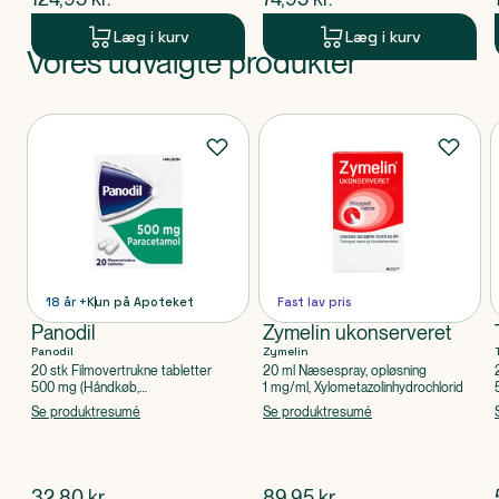
Læg i kurv
Læg i kurv
Vores udvalgte produkter
Produkt 1 af 0
Produkter
18 år +
Kun på Apoteket
Fast lav pris
Panodil
Zymelin ukonserveret
Panodil
Zymelin
20 stk Filmovertrukne tabletter
20 ml Næsespray, opløsning
500 mg (Håndkøb,
1 mg/ml, Xylometazolinhydrochlorid
apoteksforbeholdt), Paracetamol
Se produktresumé
Se produktresumé
$
nuværende pris
$
nuværende pris
32,80
kr.
89,95
kr.