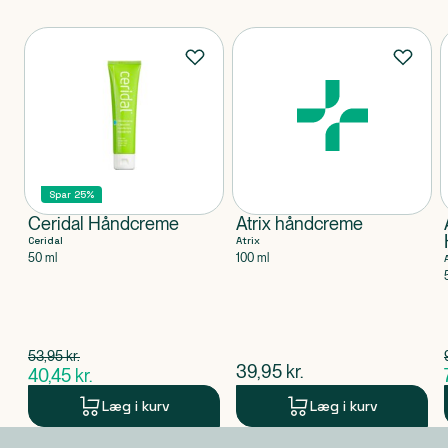
Produkter
Spar 25%
Ceridal Håndcreme
Atrix håndcreme
Ceridal
Atrix
50 ml
100 ml
Spar 13,50 kr.
53,95
kr.
$
gammel pris
$
nuværende pris
39,95
kr.
40,45
kr.
$
nuværende pris
Læg i kurv
Læg i kurv
Produkt 1 af 0