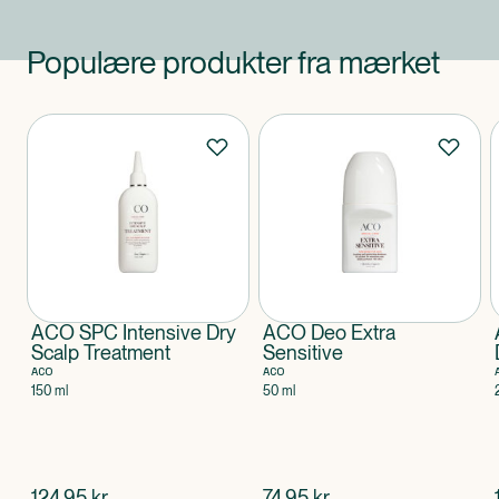
Populære produkter fra mærket
Produkter
ACO SPC Intensive Dry
ACO Deo Extra
Scalp Treatment
Sensitive
ACO
ACO
150 ml
50 ml
$
nuværende pris
$
nuværende pris
124,95
kr.
74,95
kr.