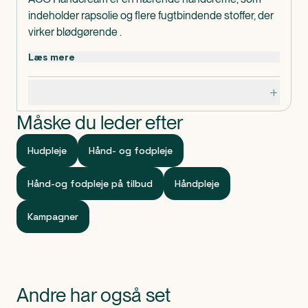
indeholder rapsolie og flere fugtbindende stoffer, der
virker blødgørende .
Håndcremen absorberes hurtigt ind i huden og ligger
Læs mere
som en hinde på hænderne, hvor resultatet bliver
bløde og smidige hænder.
Specifikationer
Dosis og anvendelse
Velegnet til tørre hænder.
Måske du leder efter
Kan anvendes dagligt eller efter behov.
Indeholder
Hudpleje
Hånd- og fodpleje
Ingredients: Aqua, Glyceryl Stearate SE, Isopropyl
Myristate, Glycerin, Cetyl Alcohol, Urea, Dimethicone,
Hånd-og fodpleje på tilbud
Håndpleje
Canola Oil, PEG-100 Stearate, Ubiquinone, Sodium
Citrate, Citric Acid, Phenoxyethanol, Caprylyl Glycol,
Kampagner
Parfum.
Klassificeret som
Produktet er et kosmetisk produkt.
Andre har også set