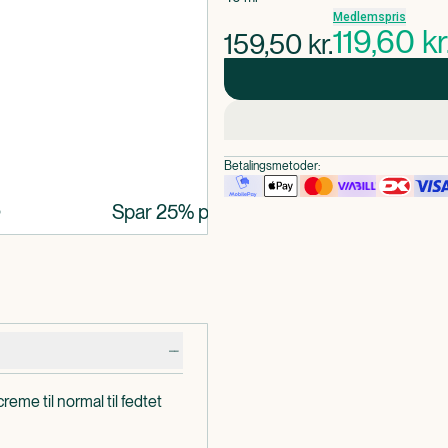
Medlemspris
119,60
kr
159,50
kr.
Betalingsmetoder:
Spar 25% på udvalgt solcreme
eme til normal til fedtet