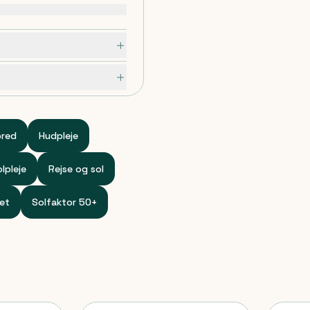
bred
Hudpleje
lpleje
Rejse og sol
tet
Solfaktor 50+