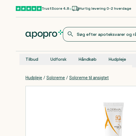
Gå til hovedindhold
TrustScore 4.8
Hurtig levering 0-2 hverdage
Tilbud
Udforsk
Håndkøb
Hudpleje
Hudpleje
/
Solcreme
/
Solcreme til ansigtet
Produkter