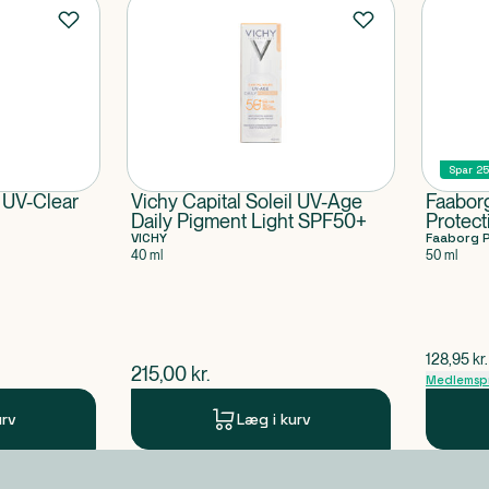
Spar 2
l UV-Clear
Vichy Capital Soleil UV-Age
Faabor
Daily Pigment Light SPF50+
Protec
VICHY
Faaborg 
40 ml
50 ml
$
gammel 
128,95
kr.
$
nuværende pris
215,00
kr.
Medlemspr
urv
Læg i kurv