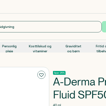
Personlig
Kosttilskud og
Graviditet
Fritid
pleje
vitaminer
og børn
tilbeh
Spar 25%
A-Derma Pro
Fluid SPF5
40 ml