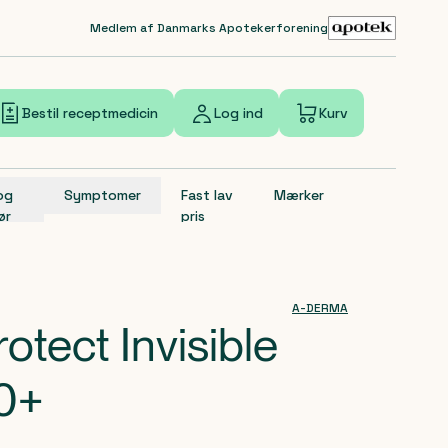
Medlem af Danmarks Apotekerforening
Bestil receptmedicin
Log ind
Kurv
 og
Symptomer
Fast lav
Mærker
ør
pris
A-DERMA
tect Invisible
0+