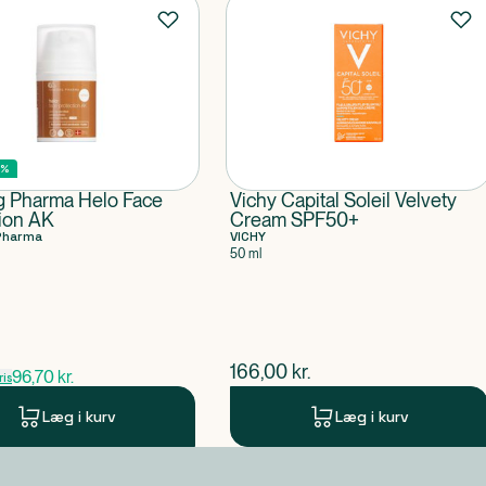
5%
g Pharma Helo Face
Vichy Capital Soleil Velvety
tion AK
Cream SPF50+
Pharma
VICHY
50 ml
pris
$
nuværende pris
166,00
kr.
96,70
kr.
is
Læg i kurv
Læg i kurv