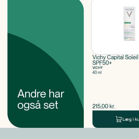
Produkter
Vichy Capital Solei
SPF50+
VICHY
40 ml
Andre har
også set
$
nuværende pris
215,00
kr.
Læg i k
Produkt 1 af 0