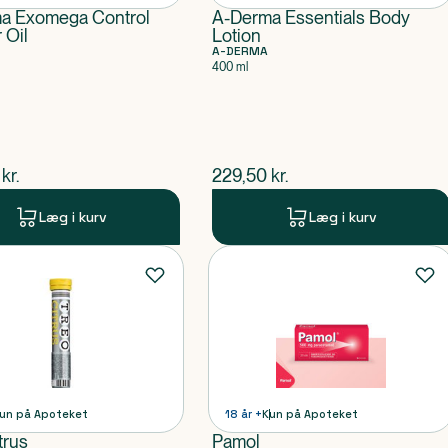
a Exomega Control
A-Derma Essentials Body
 Oil
Lotion
A-DERMA
400 ml
ende pris
$
nuværende pris
kr.
229,50
kr.
Læg i kurv
Læg i kurv
un på Apoteket
18 år +
Kun på Apoteket
trus
Pamol