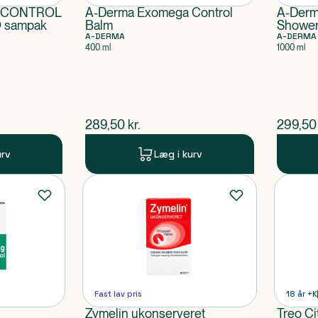
a CONTROL
A-Derma Exomega Control
A-Derm
O sampak
Balm
Shower
A-DERMA
A-DERMA
400 ml
1000 ml
$
nuværende pris
$
nuvær
289,50
kr.
299,50
urv
Læg i kurv
Fast lav pris
18 år +
K
Zymelin ukonserveret
Treo Ci