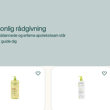
onlig rådgivning
ddannede og erfarne apoteksteam står
at guide dig