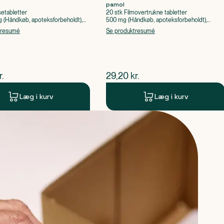
pamol
setabletter
20 stk Filmovertrukne tabletter
(Håndkøb, apoteksforbeholdt),
500 mg (Håndkøb, apoteksforbeholdt),
ylsyre, Caffein
Paracetamol
tresumé
Se produktresumé
ende pris
$
nuværende pris
r.
29,20
kr.
Læg i kurv
Læg i kurv