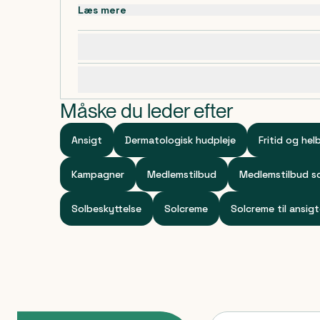
Læs mere
Dosering, opbevaring og indhold
Specifikationer
Måske du leder efter
Ansigt
Dermatologisk hudpleje
Fritid og hel
Kampagner
Medlemstilbud
Medlemstilbud so
Solbeskyttelse
Solcreme
Solcreme til ansig