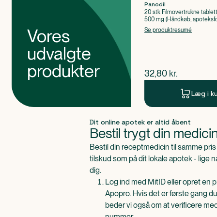
Panodil
20 stk Filmovertrukne tablet
500 mg (Håndkøb, apoteksfo
Paracetamol
Vores
Se produktresumé
udvalgte
produkter
$
nuværende pris
32,80
kr.
Læg i k
Produkt 1 af 0
Dit online apotek er altid åbent
Bestil trygt din medici
Bestil din receptmedicin til samme pr
tilskud som på dit lokale apotek - lige 
dig.
Log ind med MitID eller opret en pr
Apopro. Hvis det er første gang du
beder vi også om at verificere me
nummer