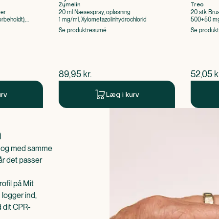
Zymelin
Treo
ter
20 ml Næsespray, opløsning
20 stk Bru
rbeholdt),
1 mg/ml, Xylometazolinhydrochlorid
500+50 mg 
Acetylsalic
Se produktresumé
Se produk
$
nuværende pris
$
nuvær
89,95
kr.
52,05
k
urv
Læg i kurv
n
is og med samme
når det passer
ofil på Mit
 logger ind,
d dit CPR-