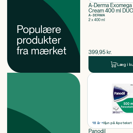
A-Derma Exomeg
Cream 400 ml DU
A-DERMA
2 x 400 ml
Populære
produkter
fra mærket
$
nuværende pris
399,95
kr.
Læg i k
Produkter
Produkt 1 af 0
18 år +
Kun på Apoteket
Panodil