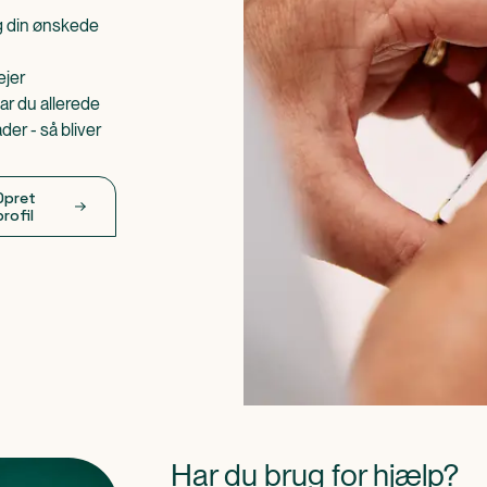
æg din ønskede
ejer
ar du allerede
er - så bliver
Opret
profil
Har du brug for hjælp?