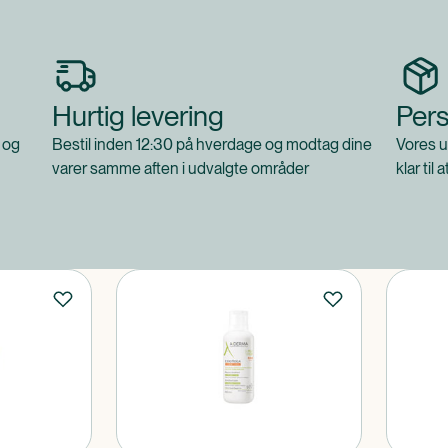
Hurtig levering
Pers
 og
Bestil inden 12:30 på hverdage og modtag dine
Vores u
varer samme aften i udvalgte områder
klar til 