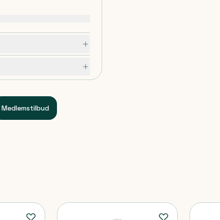
 renser skånsomt irriterede
kt og kobber-zink.
talmologisk tolerance.
Medlemstilbud