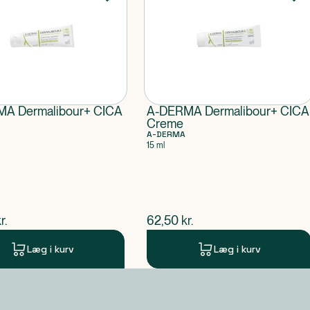
A Dermalibour+ CICA
A-DERMA Dermalibour+ CICA
Creme
A-DERMA
15 ml
ende pris
$
nuværende pris
r.
62,50
kr.
Læg i kurv
Læg i kurv