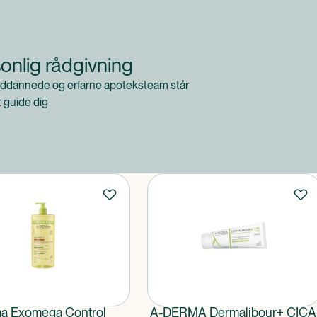
onlig rådgivning
ddannede og erfarne apoteksteam står
at guide dig
a Exomega Control
A-DERMA Dermalibour+ CICA