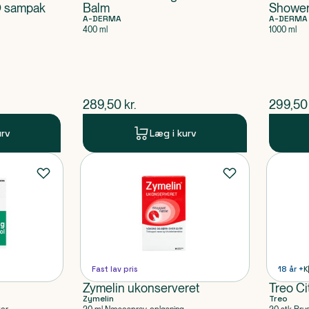
O sampak
Balm
Shower
A-DERMA
A-DERMA
400 ml
1000 ml
$
nuværende pris
$
nuvær
289,50
kr.
299,50
urv
Læg i kurv
Fast lav pris
18 år +
K
Zymelin ukonserveret
Treo Ci
Zymelin
Treo