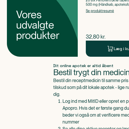
20 stk Filmovertrukne tablet
500 mg (Håndkøb, apoteksfo
Paracetamol
Vores
Se produktresumé
udvalgte
produkter
$
nuværende pris
32,80
kr.
Læg i k
Produkt 1 af 0
Dit online apotek er altid åbent
Bestil trygt din medici
Bestil din receptmedicin til samme pr
tilskud som på dit lokale apotek - lige 
dig.
Log ind med MitID eller opret en pr
Apopro. Hvis det er første gang du
beder vi også om at verificere me
nummer
Se alle dine aktive recepter og l