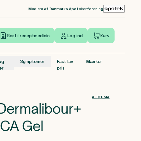
Medlem af Danmarks Apotekerforening
Bestil receptmedicin
Log ind
Kurv
 og
Symptomer
Fast lav
Mærker
ør
pris
A-DERMA
ermalibour+
ICA Gel