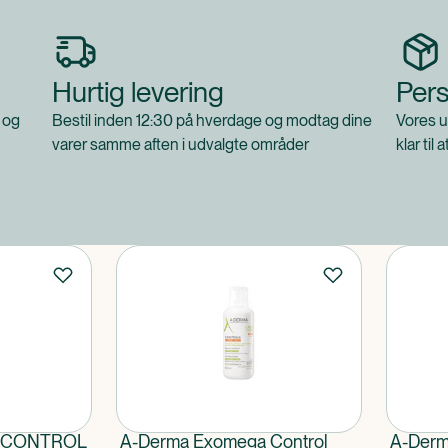
Hurtig levering
Pers
 og
Bestil inden 12:30 på hverdage og modtag dine
Vores u
varer samme aften i udvalgte områder
klar til 
a CONTROL
A-Derma Exomega Control
A-Derm