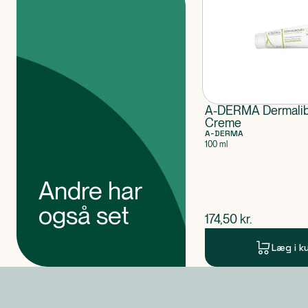
A-DERMA Dermali
Creme
A-DERMA
100 ml
Andre har
også set
$
nuværende pris
174,50
kr.
Læg i k
Produkt 1 af 0