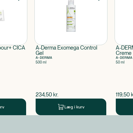
bour+ CICA
A-Derma Exomega Control
A-DERM
Gel
Creme
A-DERMA
A-DERMA
500 ml
50 ml
$
nuværende pris
$
nuvær
234,50
kr.
119,50
k
urv
Læg i kurv