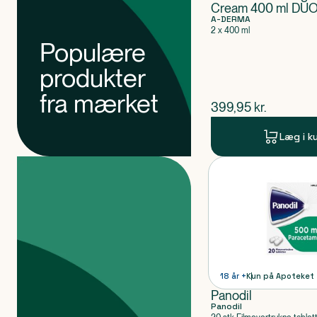
Cream 400 ml DU
A-DERMA
2 x 400 ml
Populære
produkter
fra mærket
$
nuværende pris
399,95
kr.
Læg i k
Produkter
Produkt 1 af 0
18 år +
Kun på Apoteket
Panodil
Panodil