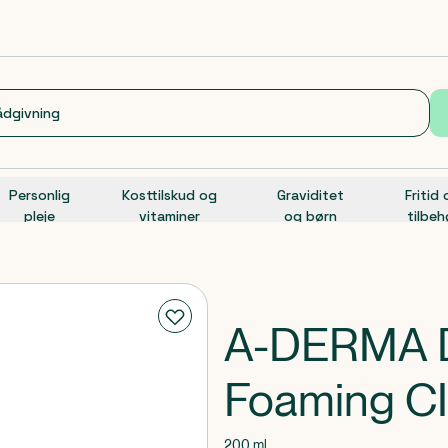
Personlig
Kosttilskud og
Graviditet
Fritid
pleje
vitaminer
og børn
tilbeh
A-DERMA D
Foaming C
200 ml