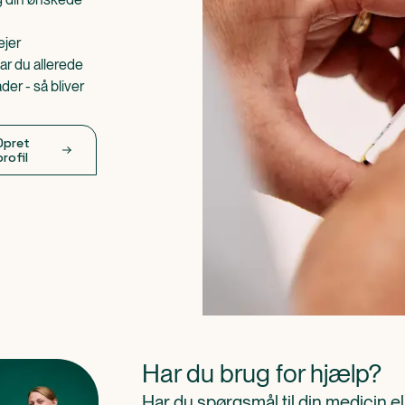
ejer
ar du allerede
er - så bliver
Opret
profil
Har du brug for hjælp?
Har du spørgsmål til din medicin e