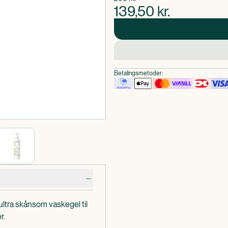
139,50
kr.
Betalingsmetoder:
tra skånsom vaskegel til
r.