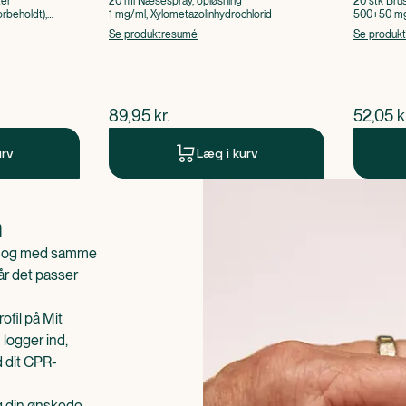
ter
20 ml Næsespray, opløsning
20 stk Bru
rbeholdt),
1 mg/ml, Xylometazolinhydrochlorid
500+50 mg 
Acetylsalic
Se produktresumé
Se produk
$
nuværende pris
$
nuvær
89,95
kr.
52,05
k
urv
Læg i kurv
n
is og med samme
når det passer
ofil på Mit
 logger ind,
d dit CPR-
æg din ønskede