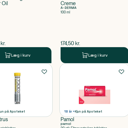
 Oil
Creme
A-DERMA
100 ml
ende pris
$
nuværende pris
kr.
174,50
kr.
Læg i kurv
Læg i kurv
un på Apoteket
18 år +
Kun på Apoteket
trus
Pamol
pamol