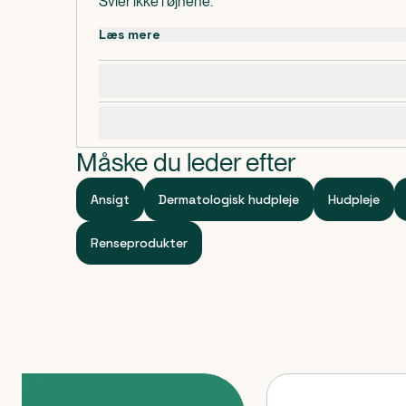
Svier ikke i øjnene.
Uden parfume. Dermatologisk testet. Beroliger og
Læs mere
hudområder takket være Rhealba Havrekim ekstra
Høj dermatologisk, pædiatrisk, gynækologisk og of
Dosering, opbevaring og indhold
Ingredienser af 90% naturlig oprindelse.
Specifikationer
Måske du leder efter
Ansigt
Dermatologisk hudpleje
Hudpleje
Renseprodukter
Produkter