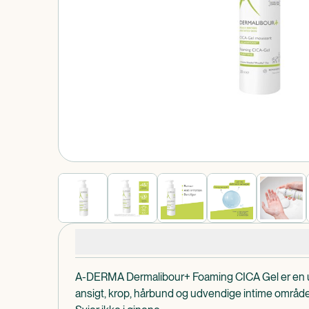
Produkt 1 af 0
Produktdetaljer
A-DERMA Dermalibour+ Foaming CICA Gel er en ul
ansigt, krop, hårbund og udvendige intime område