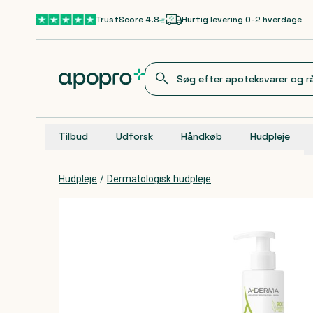
Gå til hovedindhold
TrustScore 4.8
Hurtig levering 0-2 hverdage
Tilbud
Udforsk
Håndkøb
Hudpleje
Hudpleje
/
Dermatologisk hudpleje
Produkter