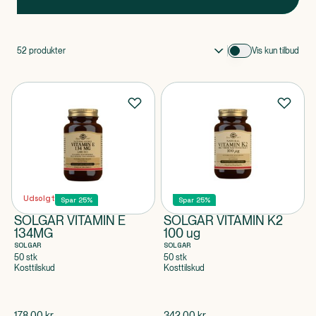
52
produkter
Vis kun tilbud
Udsolgt
Spar 25%
Spar 25%
SOLGAR VITAMIN E
SOLGAR VITAMIN K2
134MG
100 ug
SOLGAR
SOLGAR
50 stk
50 stk
Kosttilskud
Kosttilskud
$
gammel pris
$
gammel pris
178,00
kr.
342,00
kr.