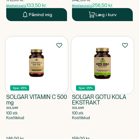
133,50
kr.
256,50
kr.
Medlemspris
Medlemspris
Påmind mig
Læg i kurv
Spar 25%
Spar 25%
SOLGAR VITAMIN C 500
SOLGAR GOTU KOLA
mg
EKSTRAKT
SOLGAR
SOLGAR
100 stk
100 stk
Kosttilskud
Kosttilskud
$
gammel pris
$
gammel pris
146,00
kr.
159,00
kr.