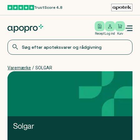
TrustScore 4.8
Gå til hovedindhold
Open/close menu
Log ind
Recept
Log ind
Kurv
Varemærke
/
SOLGAR
Solgar