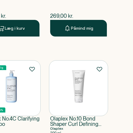
ende pris
$
nuværende pris
kr.
269,00
kr.
Læg i kurv
Påmind mig
lg
5%
 No.4C Clarifying
Olaplex No.10 Bond
oo
Shaper Curl Defining
Gel
Olaplex