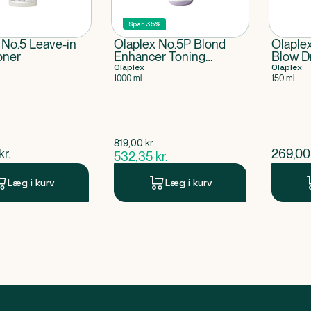
Spar 35%
 No.5 Leave-in
Olaplex No.5P Blond
Olaple
oner
Enhancer Toning
Blow D
Conditioner Purple
Olaplex
Olaplex
1000 ml
150 ml
Spar 286,65 kr.
819,00
kr.
$
gammel pris
ende pris
$
nuvær
kr.
269,00
532,35
kr.
$
nuværende pris
Læg i kurv
Læg i kurv