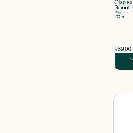
Olaplex
Smooth
Olaplex
100 ml
$
nuvær
269,00