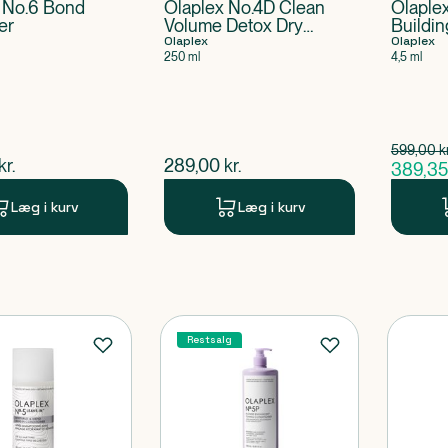
 No.6 Bond
Olaplex No.4D Clean
Olaple
er
Volume Detox Dry
Buildi
Shampoo
Olaplex
Olaplex
250 ml
4,5 ml
Spar 209
599,00
k
$
ga
ende pris
$
nuværende pris
kr.
289,00
kr.
389,35
$
Læg i kurv
Læg i kurv
Restsalg