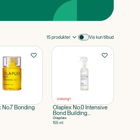
15
produkter
Vis kun tilbud
Udsolgt
x No.7 Bonding
Olaplex No.0 Intensive
Bond Building
Treatment
Olaplex
155 ml