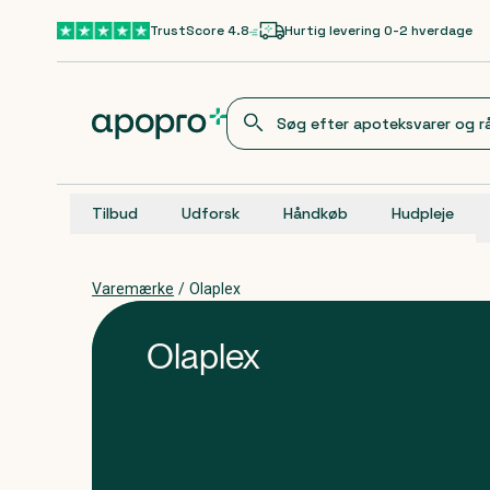
Gå til hovedindhold
TrustScore 4.8
Hurtig levering 0-2 hverdage
Tilbud
Udforsk
Håndkøb
Hudpleje
Varemærke
/
Olaplex
Olaplex