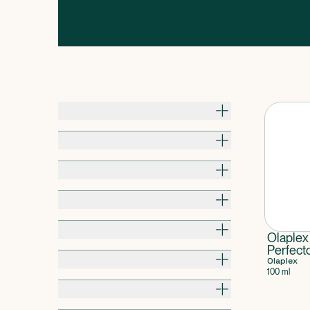
Pris
Til hvem
Alder / Vægt
Pakningsstørrelse
Kropsdel
Olaplex
Perfect
Produkttype
Olaplex
100 ml
Egenskaber