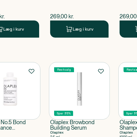
ende pris
$
nuværende pris
$
nuvær
kr.
269,00
kr.
269,00
Læg i kurv
Læg i kurv
Restsalg
Restsa
Spar 35%
Spar 3
 No.5 Bond
Olaplex Browbond
Olaplex
nance
Building Serum
Shamp
oner
Olaplex
Olaplex