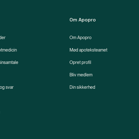
Om Apopro
der
Om Apopro
ptmedicin
Mød apoteksteamet
insamtale
Opret profil
Bliv medlem
og svar
Din sikkerhed
g