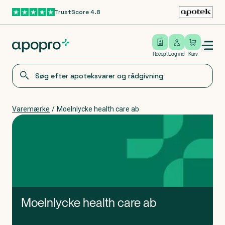
TrustScore 4.8
Gå til hovedindhold
Open/close menu
Log ind
Recept
Log ind
Kurv
Varemærke
/
Moelnlycke health care ab
Moelnlycke health care ab