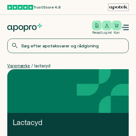
TrustScore 4.8
Gå til hovedindhold
Open/close menu
Log ind
Recept
Log ind
Kurv
Varemærke
/
lactacyd
Lactacyd