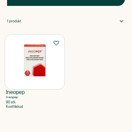
1
produkt
Ineopep
Ineopep
90 stk
Kosttilskud