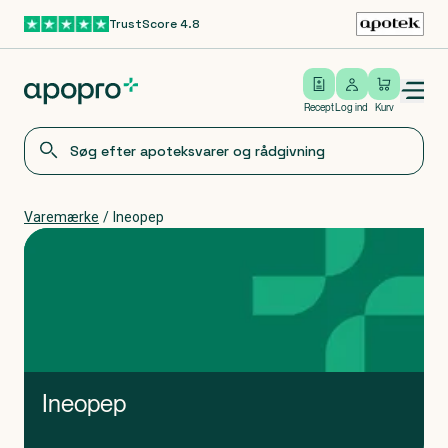
TrustScore 4.8
Gå til hovedindhold
Open/close menu
Log ind
Recept
Log ind
Kurv
Varemærke
/
Ineopep
Ineopep