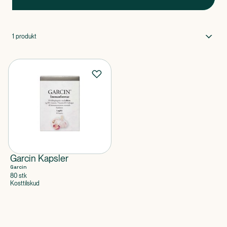
1
produkt
Garcin Kapsler
Garcin
80 stk
Kosttilskud