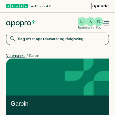
TrustScore 4.8
Gå til hovedindhold
Open/close menu
Log ind
Recept
Log ind
Kurv
Varemærke
/
Garcin
Garcin