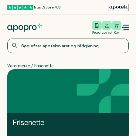
TrustScore 4.8
Gå til hovedindhold
Open/close menu
Log ind
Recept
Log ind
Kurv
Varemærke
/
Frisenette
Frisenette