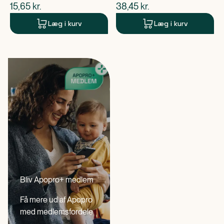
$
nuværende pris
$
nuværende pris
15,65
kr.
38,45
kr.
Læg i kurv
Læg i kurv
Bliv Apopro+ medlem
Få mere ud af Apopro
med medlemsfordele