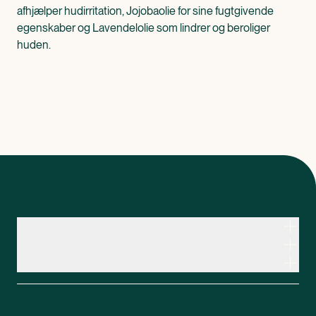
afhjælper hudirritation, Jojobaolie for sine fugtgivende
egenskaber og Lavendelolie som lindrer og beroliger
huden.
Kontakt apoteksteamet
Genveje
Om Apopro
Apopro Online Apotek
CVR: 37983446
Apopro guider
Om Apopro
Bestil receptmedicin