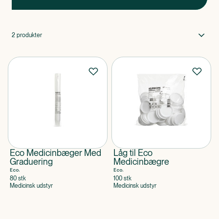
kan afhjælpe eventuelle udfordringer og øge dit
velbefindende. ECO er til dig, som ønsker produkter til
ansigt og krop, som er enten økologisk certificeret eller
baseret på naturlige ingredienser, til priser hvor alle kan
2
produkter
være med!
Eco Medicinbæger Med
Låg til Eco
Graduering
Medicinbægre
Eco.
Eco.
80 stk
100 stk
Medicinsk udstyr
Medicinsk udstyr