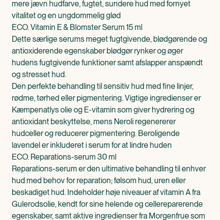
mere jævn hudfarve, fugtet, sundere hud med fornyet
vitalitet og en ungdommelig glød
ECO. Vitamin E & Blomster Serum 15 ml
Dette særlige serums meget fugtgivende, blødgørende og
antioxiderende egenskaber blødgør rynker og øger
hudens fugtgivende funktioner samt afslapper anspændt
og stresset hud.
Den perfekte behandling til sensitiv hud med fine linjer,
rødme, tørhed eller pigmentering. Vigtige ingredienser er
Kæmpenatlys olie og E-vitamin som giver hydrering og
antioxidant beskyttelse, mens Neroli regenererer
hudceller og reducerer pigmentering. Beroligende
lavendel er inkluderet i serum for at lindre huden
ECO. Reparations-serum 30 ml
Reparations-serum er den ultimative behandling til enhver
hud med behov for reparation; følsom hud, uren eller
beskadiget hud. Indeholder høje niveauer af vitamin A fra
Gulerodsolie, kendt for sine helende og cellereparerende
egenskaber, samt aktive ingredienser fra Morgenfrue som