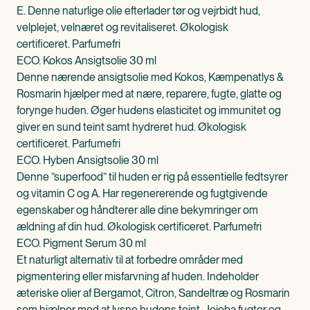
E. Denne naturlige olie efterlader tør og vejrbidt hud,
velplejet, velnæret og revitaliseret. Økologisk
certificeret. Parfumefri
ECO. Kokos Ansigtsolie 30 ml
Denne nærende ansigtsolie med Kokos, Kæmpenatlys &
Rosmarin hjælper med at nære, reparere, fugte, glatte og
forynge huden. Øger hudens elasticitet og immunitet og
giver en sund teint samt hydreret hud. Økologisk
certificeret. Parfumefri
ECO. Hyben Ansigtsolie 30 ml
Denne ”superfood” til huden er rig på essentielle fedtsyrer
og vitamin C og A. Har regenererende og fugtgivende
egenskaber og håndterer alle dine bekymringer om
ældning af din hud. Økologisk certificeret. Parfumefri
ECO. Pigment Serum 30 ml
Et naturligt alternativ til at forbedre områder med
pigmentering eller misfarvning af huden. Indeholder
æteriske olier af Bergamot, Citron, Sandeltræ og Rosmarin
som hjælper med at lysne hudens teint. Jojoba fugter og