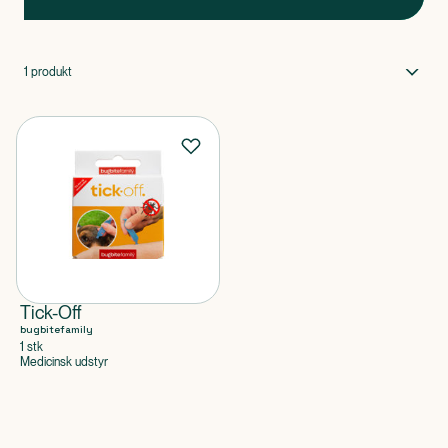
1
produkt
Tick-Off
bugbitefamily
1 stk
Medicinsk udstyr