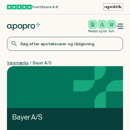
TrustScore 4.8
Gå til hovedindhold
Open/close menu
Log ind
Recept
Log ind
Kurv
Varemærke
/
Bayer A/S
Bayer A/S