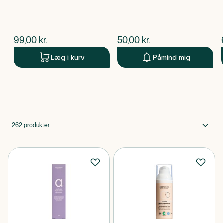
$
nuværende pris
$
nuværende pris
99,00
kr.
50,00
kr.
Læg i kurv
Påmind mig
Produkt 1 af 0
262
produkter