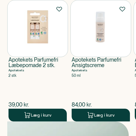
Produkter
Apotekets Parfumefri
Apotekets Parfumefri
Læbepomade 2 stk.
Ansigtscreme
Apotekets
Apotekets
2 stk
50 ml
$
nuværende pris
$
nuværende pris
39,00
kr.
84,00
kr.
Læg i kurv
Læg i kurv
Produkt 1 af 0