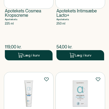
Apotekets Cosmea
Apotekets Intimsæbe
Kropscreme
Lacto+
Apotekets
Apotekets
225 ml
250 ml
$
nuværende pris
$
nuværende pris
119,00
kr.
54,00
kr.
Læg i kurv
Læg i kurv