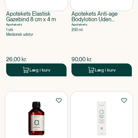
Apotekets Elastisk
Apotekets Anti-age
Gazebind 8 cm x 4 m
Bodylotion Uden
Parfume
Apotekets
Apotekets
1 stk
200 ml
Medicinsk udstyr
$
nuværende pris
$
nuværende pris
26,00
kr.
90,00
kr.
Læg i kurv
Læg i kurv