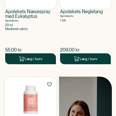
Apotekets Næsespray
Apotekets Negletang
med Eukalyptus
Apotekets
1 stk
Apotekets
20 ml
Medicinsk udstyr
$
nuværende pris
$
nuværende pris
55,00
kr.
209,00
kr.
Læg i kurv
Læg i kurv