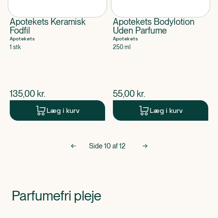
Apotekets Keramisk
Apotekets Bodylotion
Fodfil
Uden Parfume
Apotekets
Apotekets
1 stk
250 ml
$
nuværende pris
$
nuværende pris
135,00
kr.
55,00
kr.
Læg i kurv
Læg i kurv
Side
10
af
12
Parfumefri pleje