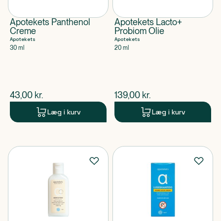
Apotekets Panthenol
Apotekets Lacto+
Creme
Probiom Olie
Apotekets
Apotekets
30 ml
20 ml
$
nuværende pris
$
nuværende pris
43,00
kr.
139,00
kr.
Læg i kurv
Læg i kurv