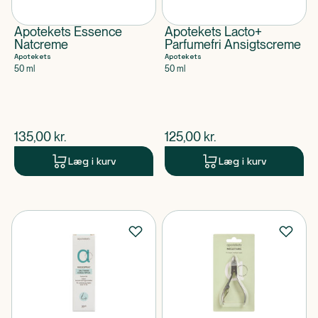
Apotekets Essence
Apotekets Lacto+
Natcreme
Parfumefri Ansigtscreme
Apotekets
Apotekets
50 ml
50 ml
$
nuværende pris
$
nuværende pris
135,00
kr.
125,00
kr.
Læg i kurv
Læg i kurv