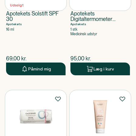
Udsolgt
Apotekets Solstift SPF
Apotekets
30
Digitaltermometer
Eksklusiv
Apotekets
Apotekets
16 ml
1 stk
Medicinsk udstyr
$
nuværende pris
$
nuværende pris
69,00
kr.
95,00
kr.
Påmind mig
Læg i kurv