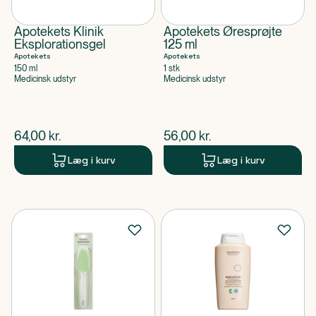
Apotekets Klinik
Apotekets Øresprøjte
Eksplorationsgel
125 ml
Apotekets
Apotekets
150 ml
1 stk
Medicinsk udstyr
Medicinsk udstyr
$
nuværende pris
$
nuværende pris
64,00
kr.
56,00
kr.
Læg i kurv
Læg i kurv