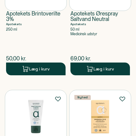
Apotekets Brintoverilte
Apotekets Ørespray
3%
Saltvand Neutral
Apotekets
Apotekets
250 ml
50 ml
Medicinsk udstyr
$
nuværende pris
$
nuværende pris
50,00
kr.
69,00
kr.
Læg i kurv
Læg i kurv
Nyhed