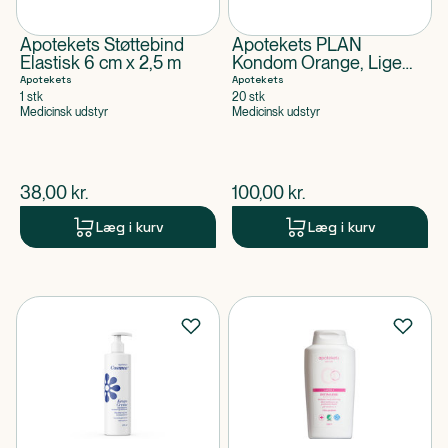
Apotekets Støttebind
Apotekets PLAN
Elastisk 6 cm x 2,5 m
Kondom Orange, Lige
m/Creme
Apotekets
Apotekets
1 stk
20 stk
Medicinsk udstyr
Medicinsk udstyr
$
nuværende pris
$
nuværende pris
38,00
kr.
100,00
kr.
Læg i kurv
Læg i kurv