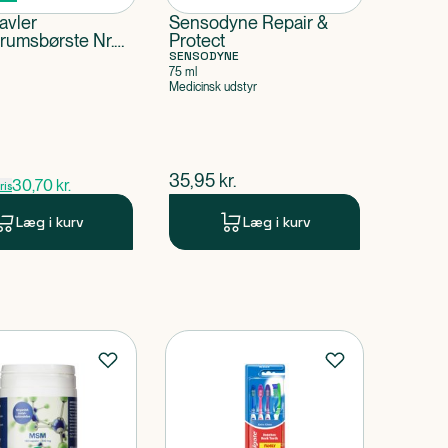
avler
Sensodyne Repair &
rumsbørste Nr.
Protect
,8 mm
SENSODYNE
75 ml
Medicinsk udstyr
pris
$
nuværende pris
35,95
kr.
30,70
kr.
is
Læg i kurv
Læg i kurv