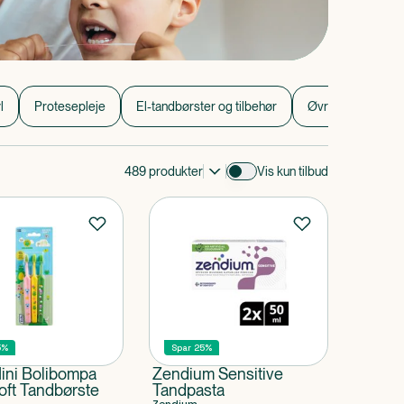
l
Protesepleje
El-tandbørster og tilbehør
Øvrige tandpleje
489
produkter
Vis kun tilbud
5%
Spar 25%
ini Bolibompa
Zendium Sensitive
oft Tandbørste
Tandpasta