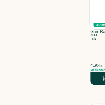
Spar 25
Gum Rej
GUM
1 stk
$
gammel p
45,95
kr.
Medlemspr