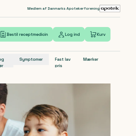
Medlem af Danmarks Apotekerforening
Bestil receptmedicin
Log ind
Kurv
 og
Symptomer
Fast lav
Mærker
ør
pris