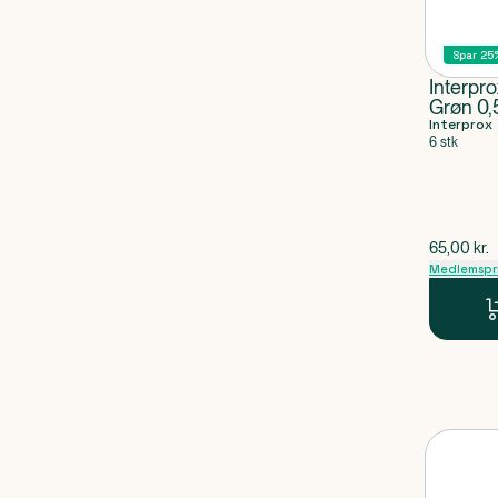
Spar 25
Interpro
Grøn 0
Interprox
6 stk
$
gammel p
65,00
kr.
Medlemspr