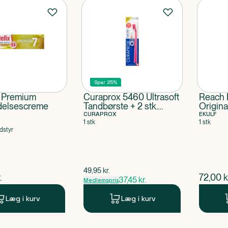
Spar 25%
x Premium
Curaprox 5460 Ultrasoft
Reach 
delsescreme
Tandbørste + 2 stk.
Origina
Mellemrumsbørste
CURAPROX
EKULF
1 stk
1 stk
dstyr
$
gammel pris
49,95
kr.
ende pris
$
nuvær
.
72,00
k
37,45
kr.
Medlemspris
Læg i kurv
Læg i kurv