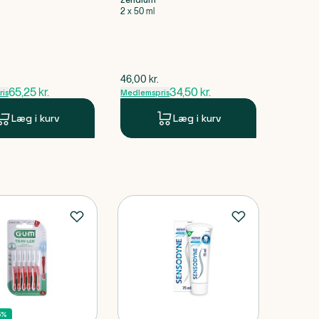
Zendium
2 x 50 ml
pris
$
gammel pris
46,00
kr.
65,25
kr.
34,50
kr.
is
Medlemspris
Læg i kurv
Læg i kurv
5%