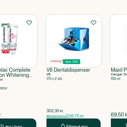
Udsolgt
Spar 25%
ntax Complete
V6 Dentaldispenser
Maxil 
ion Whitening
V6
Cenger S
170 x 2 stk .
100 ml
sta
ax
dstyr
$
gammel pris
302,35
kr.
ende pris
$
nuvær
.
69,50
k
226,75
kr.
Medlemspris
Læg i kurv
Påmind mig