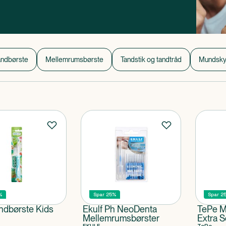
kke sig tilbage.
andbørste
Mellemrumsbørste
Tandstik og tandtråd
Mundsky
%
Spar 25%
Spar 2
dbørste Kids
Ekulf Ph NeoDenta
TePe M
Mellemrumsbørster
Extra S