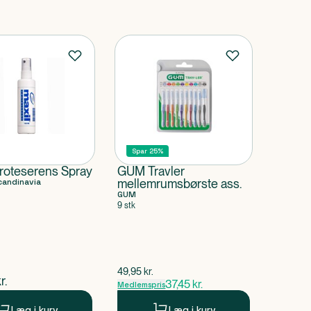
Spar 25%
Proteserens Spray
GUM Travler
candinavia
mellemrumsbørste ass.
GUM
9 stk
$
gammel pris
49,95
kr.
ende pris
r.
37,45
kr.
Medlemspris
Læg i kurv
Læg i kurv