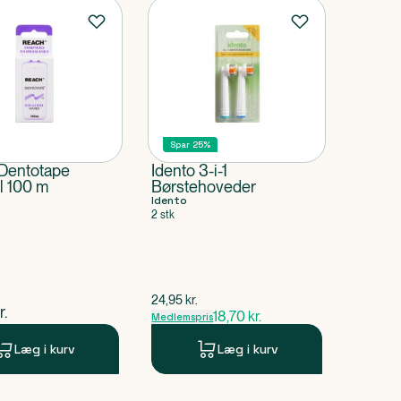
Spar 25%
Dentotape
Idento 3-i-1
l 100 m
Børstehoveder
Idento
2 stk
$
gammel pris
24,95
kr.
ende pris
r.
18,70
kr.
Medlemspris
Læg i kurv
Læg i kurv