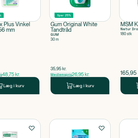
%
Spar 25%
x Plus Vinkel
Gum Original White
MSM K
,56 mm
Tandtråd
Natur Dro
180 stk
GUM
30 m
ris
$
gammel pris
35,95
kr.
$
nuvær
165,95
48,75
kr.
26,95
kr.
is
Medlemspris
Læg i kurv
Læg i kurv