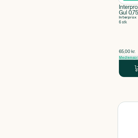
Interpro
Gul 0,7
Interprox
6 stk
$
gammel p
65,00
kr.
Medlemspr