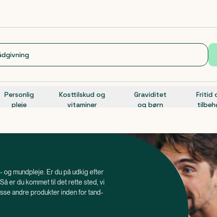
Personlig
Kosttilskud og
Graviditet
Fritid
pleje
vitaminer
og børn
tilbeh
nd- og mundpleje. Er du på udkig efter
Så er du kommet til det rette sted, vi
sse andre produkter inden for tand-
lle sammen - start den her.
elbevægelser? Børster du frem og