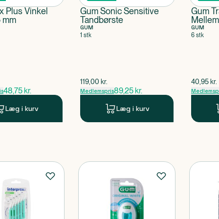
x Plus Vinkel
Gum Sonic Sensitive
Gum Tr
5 mm
Tandbørste
Mellem
GUM
1214 0
GUM
1 stk
6 stk
ris
$
gammel pris
$
gammel 
119,00
kr.
40,95
kr.
48,75
kr.
89,25
kr.
is
Medlemspris
Medlemspr
Læg i kurv
Læg i kurv