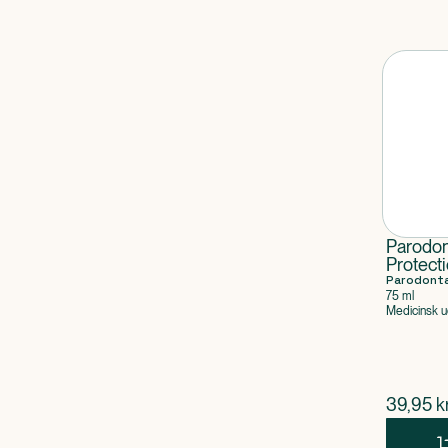
Parodo
Protect
Tandpa
Parodont
75 ml
Medicinsk u
$
nuvær
39,95
kr