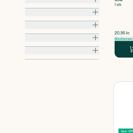
GUM
1 stk
Smag
Produkttype
$
gammel p
20,95
kr.
Egenskaber
Medlemspr
Mærkning
Spar 25