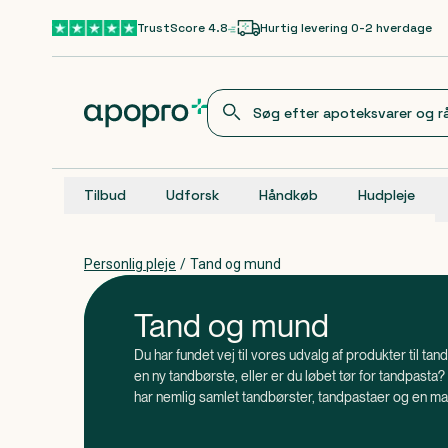
Gå til hovedindhold
TrustScore 4.8
Hurtig levering 0-2 hverdage
Tilbud
Udforsk
Håndkøb
Hudpleje
Personlig pleje
/
Tand og mund
Tand og mund
Du har fundet vej til vores udvalg af produkter til ta
en ny tandbørste, eller er du løbet tør for tandpasta? 
har nemlig samlet tandbørster, tandpastaer og en ma
og mundpleje. En god mundhygiejne er vigtig for os a
, at du skal børste dine tænder i små cirk
Vidste du