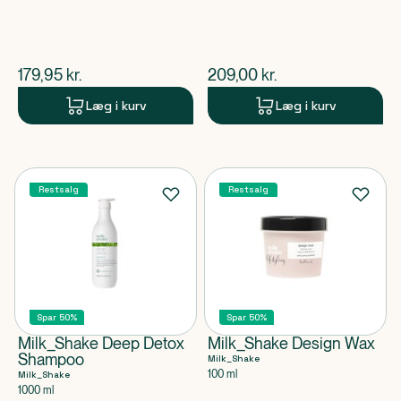
$
nuværende pris
$
nuværende pris
179,95
kr.
209,00
kr.
Læg i kurv
Læg i kurv
Restsalg
Restsalg
Spar 50%
Spar 50%
Milk_Shake Deep Detox
Milk_Shake Design Wax
Shampoo
Milk_Shake
100 ml
Milk_Shake
1000 ml