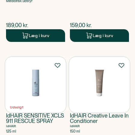
Medicinsk udstyr
$
nuværende pris
$
nuværende pris
189,00
kr.
159,00
kr.
Læg i kurv
Læg i kurv
Udsolgt
IdHAIR SENSITIVE XCLS
IdHAIR Creative Leave In
911 RESCUE SPRAY
Conditioner
IdHAIR
IdHAIR
125 ml
150 ml