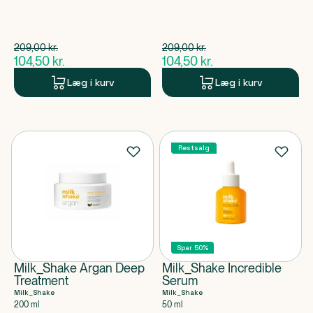
Spar 104,50 kr.
Spar 104,50 kr.
209,00
kr.
209,00
kr.
$
gammel pris
$
gammel pris
104,50
kr.
104,50
kr.
$
nuværende pris
$
nuværende pris
Læg i kurv
Læg i kurv
Restsalg
Spar 50%
Milk_Shake Argan Deep
Milk_Shake Incredible
Treatment
Serum
Milk_Shake
Milk_Shake
200 ml
50 ml