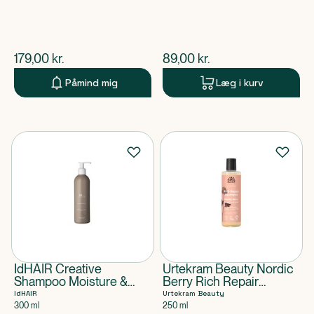
$
nuværende pris
$
nuværende pris
179,00
kr.
89,00
kr.
Påmind mig
Læg i kurv
IdHAIR Creative
Urtekram Beauty Nordic
Shampoo Moisture &
Berry Rich Repair
Repair
Shampoo
IdHAIR
Urtekram Beauty
300 ml
250 ml