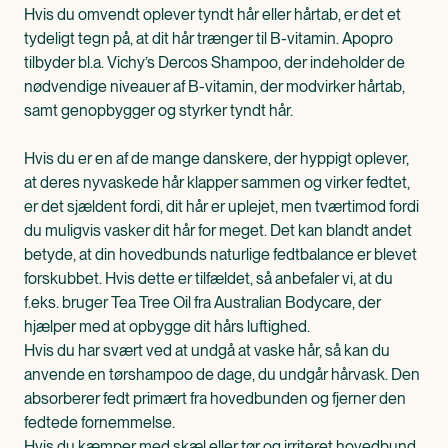
Hvis du omvendt oplever tyndt hår eller hårtab, er det et
tydeligt tegn på, at dit hår trænger til B-vitamin. Apopro
tilbyder bl.a. Vichy’s Dercos Shampoo, der indeholder de
nødvendige niveauer af B-vitamin, der modvirker hårtab,
samt genopbygger og styrker tyndt hår.
Hvis du er en af de mange danskere, der hyppigt oplever,
at deres nyvaskede hår klapper sammen og virker fedtet,
er det sjældent fordi, dit hår er uplejet, men tværtimod fordi
du muligvis vasker dit hår for meget. Det kan blandt andet
betyde, at din hovedbunds naturlige fedtbalance er blevet
forskubbet. Hvis dette er tilfældet, så anbefaler vi, at du
f.eks. bruger Tea Tree Oil fra Australian Bodycare, der
hjælper med at opbygge dit hårs luftighed.
Hvis du har svært ved at undgå at vaske hår, så kan du
anvende en tørshampoo de dage, du undgår hårvask. Den
absorberer fedt primært fra hovedbunden og fjerner den
fedtede fornemmelse.
Hvis du kæmper med skæl eller tør og irriteret hovedbund,