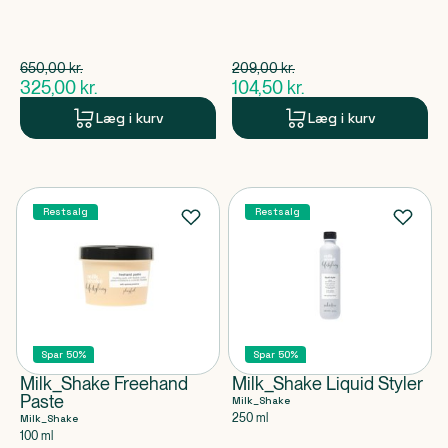
Spar 325,00 kr.
Spar 104,50 kr.
650,00
kr.
209,00
kr.
$
gammel pris
$
gammel pris
325,00
kr.
104,50
kr.
$
nuværende pris
$
nuværende pris
Læg i kurv
Læg i kurv
Restsalg
Restsalg
Spar 50%
Spar 50%
Milk_Shake Freehand
Milk_Shake Liquid Styler
Paste
Milk_Shake
250 ml
Milk_Shake
100 ml