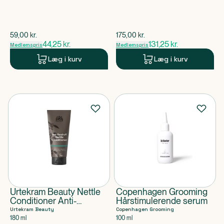
$
gammel pris
$
gammel pris
59,00
kr.
175,00
kr.
44,25
kr.
131,25
kr.
Medlemspris
Medlemspris
Læg i kurv
Læg i kurv
Urtekram Beauty Nettle
Copenhagen Grooming
Conditioner Anti-
Hårstimulerende serum
Dandruff
Urtekram Beauty
Copenhagen Grooming
180 ml
100 ml