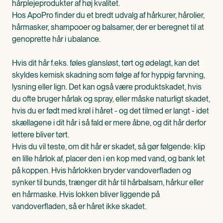
hårplejeprodukter af høj kvalitet.
Hos ApoPro finder du et bredt udvalg af hårkurer, hårolier,
hårmasker, shampooer og balsamer, der er beregnet til at
genoprette hår i ubalance.
Hvis dit hår f.eks. føles glansløst, tørt og ødelagt, kan det
skyldes kemisk skadning som følge af for hyppig farvning,
lysning eller lign. Det kan også være produktskadet, hvis
du ofte bruger hårlak og spray, eller måske naturligt skadet,
hvis du er født med krøl i håret - og det tilmed er langt - idet
skællagene i dit hår i så fald er mere åbne, og dit hår derfor
lettere bliver tørt.
Hvis du vil teste, om dit hår er skadet, så gør følgende: klip
en lille hårlok af, placer den i en kop med vand, og bank let
på koppen. Hvis hårlokken bryder vandoverfladen og
synker til bunds, trænger dit hår til hårbalsam, hårkur eller
en hårmaske. Hvis lokken bliver liggende på
vandoverfladen, så er håret ikke skadet.