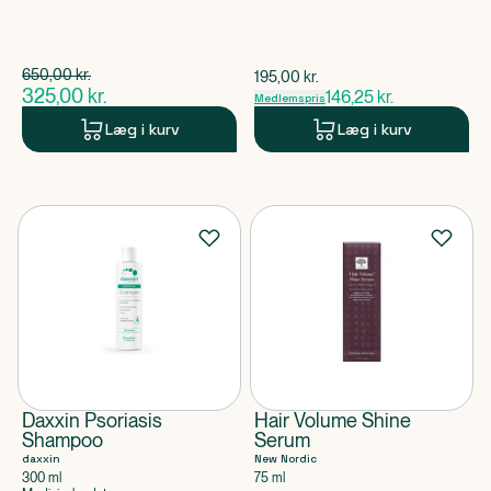
Spar 325,00 kr.
650,00
kr.
$
gammel pris
195,00
kr.
$
gammel pris
325,00
kr.
146,25
kr.
Medlemspris
$
nuværende pris
Læg i kurv
Læg i kurv
Daxxin Psoriasis
Hair Volume Shine
Shampoo
Serum
daxxin
New Nordic
300 ml
75 ml