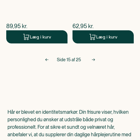
$
nuværende pris
$
nuværende pris
89,95
kr.
62,95
kr.
Læg i kurv
Læg i kurv
Side
15
af
25
Hår er blevet en identitetsmarkør. Din frisure viser, hvilken
personlighed du ønsker at udstråle både privat og
professionelt. For at sikre et sundt og velnæret hår,
anbefaler vi, at du supplerer din daglige hårplejerutine med