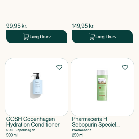
$
nuværende pris
$
nuværende pris
99,95
kr.
149,95
kr.
Læg i kurv
Læg i kurv
GOSH Copenhagen
Pharmaceris H
Hydration Conditioner
Sebopurin Speciel
normaliserende
GOSH Copenhagen
Pharmaceris
shampoo til fedtet hår
500 ml
250 ml