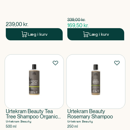
Spar 169,50 kr.
339,00
kr.
$
gammel pris
$
nuværende pris
239,00
kr.
169,50
kr.
$
nuværende pris
Læg i kurv
Læg i kurv
Urtekram Beauty Tea
Urtekram Beauty
Tree Shampoo Organic
Rosemary Shampoo
500 ml
Urtekram Beauty
Urtekram Beauty
500 ml
250 ml