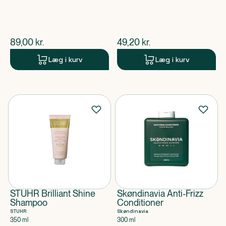
$
nuværende pris
$
nuværende pris
89,00
kr.
49,20
kr.
Læg i kurv
Læg i kurv
STUHR Brilliant Shine
Skøndinavia Anti-Frizz
Shampoo
Conditioner
STUHR
Skøndinavia
350 ml
300 ml