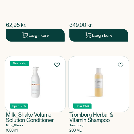
$
nuværende pris
$
nuværende pris
62,95
kr.
349,00
kr.
Læg i kurv
Læg i kurv
Restsalg
Spar 50%
Spar 25%
Milk_Shake Volume
Tromborg Herbal &
Solution Conditioner
Vitamin Shampoo
Milk_Shake
Tromborg
1000 ml
200 ML