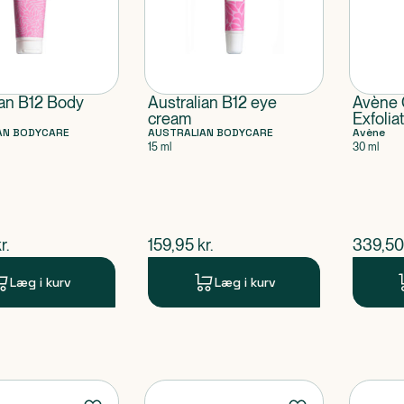
ian B12 Body
Australian B12 eye
Avène 
cream
Exfolia
AN BODYCARE
AUSTRALIAN BODYCARE
Avène
15 ml
30 ml
ende pris
$
nuværende pris
$
nuvær
r.
159,95
kr.
339,50
Læg i kurv
Læg i kurv