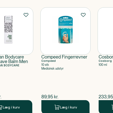
ian Bodycare
Compeed Fingerrevner
Cosbo
have Balm Men
Compeed
Cosborg
10 stk
100 ml
AN BODYCARE
Medicinsk udstyr
ende pris
$
nuværende pris
$
nuvær
.
89,95
kr.
233,95
Læg i kurv
Læg i kurv