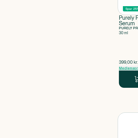
Spar 25
Purely 
Serum
PURELY P
30 ml
$
gammel p
399,00
kr.
Medlemspr