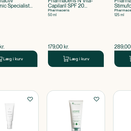
ftactiv
Pharmaceris N Vita-
Pharma
nic Specialist
Capilaril SPF 20
Stimuf
e Cream
ansigtscreme
Pharmaceris
Pharmace
50 ml
125 ml
ende pris
$
nuværende pris
$
nuvær
kr.
179,00
kr.
289,00
Læg i kurv
Læg i kurv