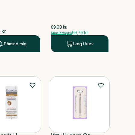
$
gammel pris
89,00
kr.
ende pris
0
kr.
66,75
kr.
Medlemspris
Påmind mig
Læg i kurv