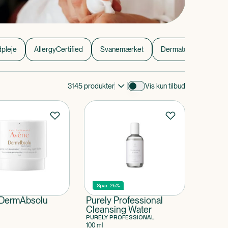
dpleje
AllergyCertified
Svanemærket
Dermatologisk hudple
3145
produkter
Vis kun tilbud
Spar 25%
t
DermAbsolu
Purely Professional
Cleansing Water
PURELY PROFESSIONAL
100 ml