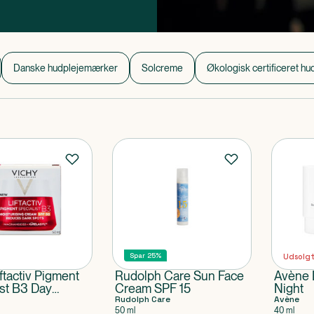
 hele livet.
Danske hudplejemærker
Solcreme
Økologisk certificeret hu
Spar 25%
Udsolg
ftactiv Pigment
Rudolph Care Sun Face
Avène 
ist B3 Day
Cream SPF 15
Night
SPF50
Rudolph Care
Avène
50 ml
40 ml