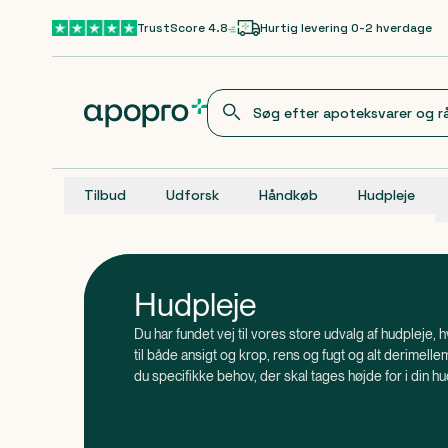
Gå til hovedindhold
TrustScore 4.8
Hurtig levering 0-2 hverdage
Tilbud
Udforsk
Håndkøb
Hudpleje
Hudpleje
Du har fundet vej til vores store udvalg af hudpleje, 
til både ansigt og krop, rens og fugt og alt derimellem. 
du specifikke behov, der skal tages højde for i din hu
ekspertisen kun en besked væk - du kan nemlig skrive
apotekerteam i chatten nederst på siden.
, at huden er vores største organ? Derfor er
Vidste du