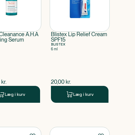
Cleanance A.H.A
Blistex Lip Relief Cream
ting Serum
SPF15
BLISTEX
6 ml
ende pris
$
nuværende pris
kr.
20,00
kr.
Læg i kurv
Læg i kurv