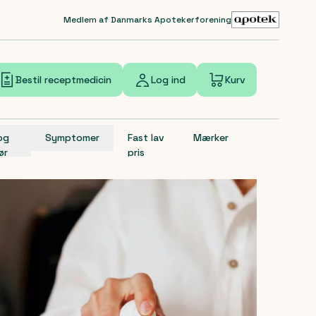
Medlem af Danmarks Apotekerforening
Bestil receptmedicin
Log ind
Kurv
 og
Symptomer
Fast lav
Mærker
ør
pris