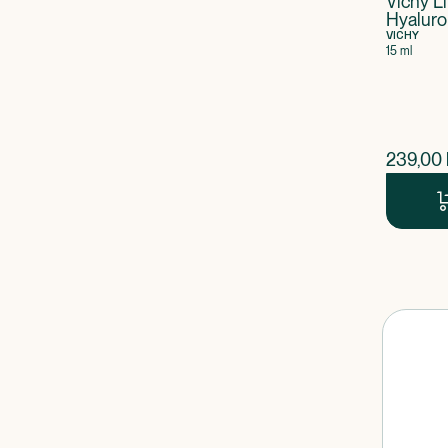
Vichy Li
Hyaluro
H.A. Ey
VICHY
15 ml
$
nuvær
239,00