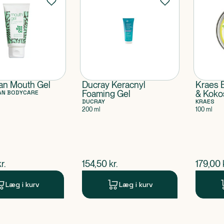
ian Mouth Gel
Ducray Keracnyl
Kraes 
AN BODYCARE
Foaming Gel
& Koko
DUCRAY
KRAES
200 ml
100 ml
ende pris
$
nuværende pris
$
nuvær
r.
154,50
kr.
179,00
Læg i kurv
Læg i kurv