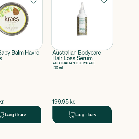
Baby Balm Havre
Australian Bodycare
s
Hair Loss Serum
AUSTRALIAN BODYCARE
100 ml
ende pris
$
nuværende pris
kr.
199,95
kr.
Læg i kurv
Læg i kurv