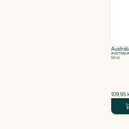
Austral
AUSTRALI
50 ml
$
nuvær
109,95
k