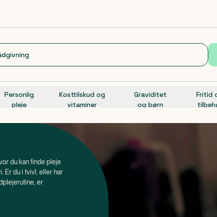
Personlig
Kosttilskud og
Graviditet
Fritid
pleje
vitaminer
og børn
tilbeh
hvor du kan finde pleje
Er du i tvivl, eller har
dplejerutine, er
 direkte til vores
 det også vigtigt at