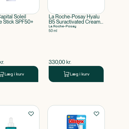
apital Soleil
La Roche-Posay Hyalu
le Stick SPF50+
B5 Suractivated Cream
SPF 30 Refill
La Roche-Posay
50 ml
ende pris
$
nuværende pris
kr.
330,00
kr.
Læg i kurv
Læg i kurv