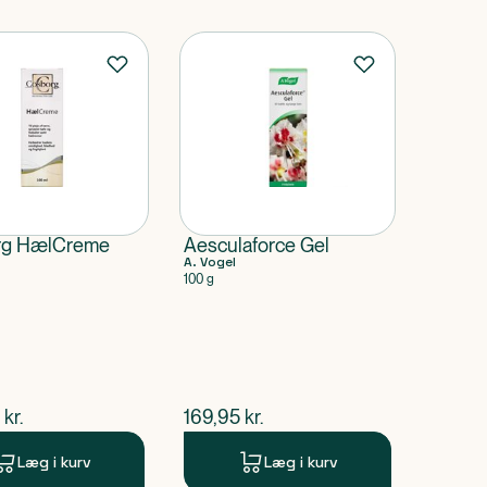
rg HælCreme
Aesculaforce Gel
A. Vogel
100 g
ende pris
$
nuværende pris
kr.
169,95
kr.
Læg i kurv
Læg i kurv