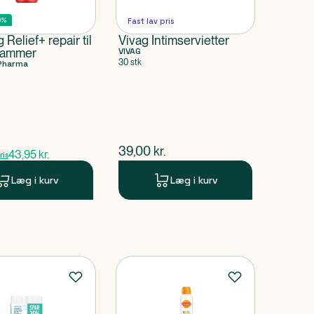
0%
Fast lav pris
 Relief+ repair til
Vivag Intimservietter
rammer
VIVAG
30 stk
Pharma
pris
$
nuværende pris
39,00
kr.
43,95
kr.
is
Læg i kurv
Læg i kurv