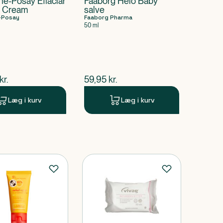
he-Posay Effaclar
Faaborg Helo Baby
 Cream
salve
-Posay
Faaborg Pharma
50 ml
ende pris
$
nuværende pris
kr.
59,95
kr.
Læg i kurv
Læg i kurv