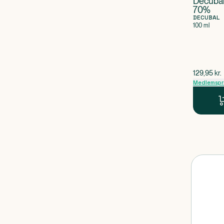
Decubal
70%
DECUBAL
100 ml
$
gammel p
129,95
kr.
Medlemspr