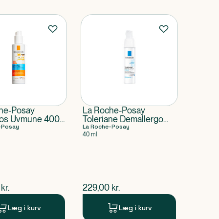
he-Posay
La Roche-Posay
ios Uvmune 400
Toleriane Demallergo
visible Spray
-Posay
Cream
La Roche-Posay
40 ml
+
ende pris
$
nuværende pris
kr.
229,00
kr.
Læg i kurv
Læg i kurv