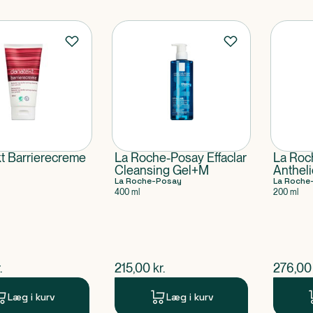
t Barrierecreme
La Roche-Posay Effaclar
La Roc
Cleansing Gel+M
Anthel
La Roche-Posay
Kids In
La Roche
400 ml
200 ml
SPF50
ende pris
$
nuværende pris
$
nuvær
.
215,00
kr.
276,00
Læg i kurv
Læg i kurv