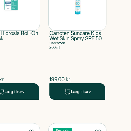
 Hidrosis Roll-On
Carroten Suncare Kids
ck
Wet Skin Spray SPF 50
Carroten
200 ml
ende pris
$
nuværende pris
kr.
199,00
kr.
Læg i kurv
Læg i kurv
Restsalg