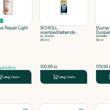
%
e Repair Light
SCHOLL
Ducray
svampedræbende
Duopa
skospray
Dr. Scholl
DUCRAY
250 ml
40 ml
ris
$
nuværende pris
$
nuvær
100,95
kr.
179,95
164,95
kr.
is
Læg i kurv
Læg i kurv