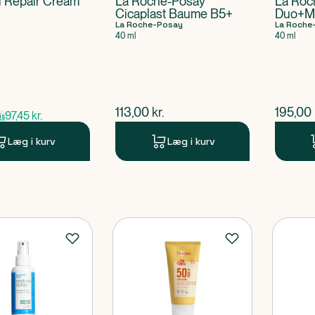
 Repair Cream
La Roche-Posay
La Roc
Cicaplast Baume B5+
Duo+M
La Roche-Posay
La Roche
40 ml
40 ml
ris
$
nuværende pris
$
nuvær
113,00
kr.
195,00
97,45
kr.
is
Læg i kurv
Læg i kurv