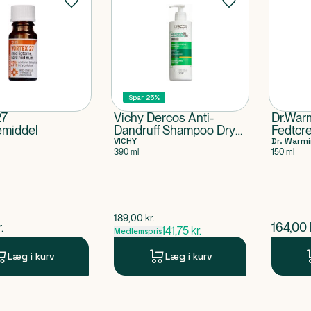
Spar 25%
27
Vichy Dercos Anti-
Dr.Warm
emiddel
Dandruff Shampoo Dry
Fedtcr
Hair
VICHY
Dr. Warm
390 ml
150 ml
$
gammel pris
189,00
kr.
ende pris
$
nuvær
.
164,00
141,75
kr.
Medlemspris
Læg i kurv
Læg i kurv