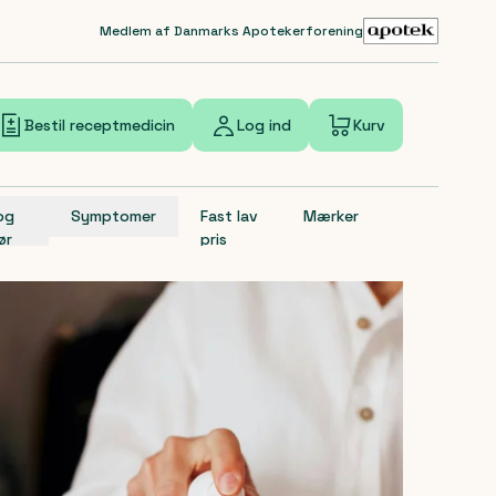
Medlem af Danmarks Apotekerforening
Bestil receptmedicin
Log ind
Kurv
 og
Symptomer
Fast lav
Mærker
ør
pris