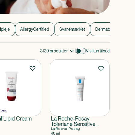
dpleje
AllergyCertified
Svanemærket
Dermatologisk hudple
3139
produkter
Vis kun tilbud
 pris
l Lipid Cream
La Roche-Posay
Toleriane Sensitive
Riche Cream
La Roche-Posay
40 ml