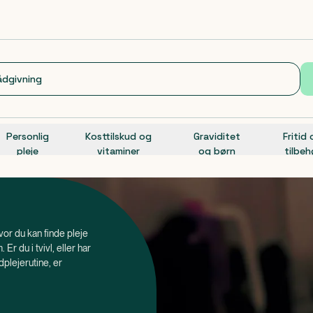
Personlig
Kosttilskud og
Graviditet
Fritid
pleje
vitaminer
og børn
tilbeh
hvor du kan finde pleje
Er du i tvivl, eller har
dplejerutine, er
 direkte til vores
 det også vigtigt at