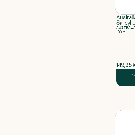
Austral
Salicyli
spray
AUSTRALI
100 ml
$
nuvær
149,95
k