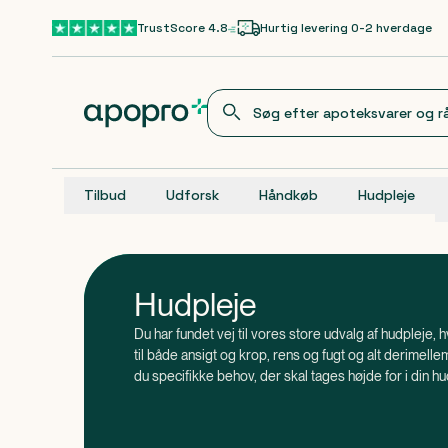
Gå til hovedindhold
TrustScore 4.8
Hurtig levering 0-2 hverdage
Tilbud
Udforsk
Håndkøb
Hudpleje
Hudpleje
Du har fundet vej til vores store udvalg af hudpleje, 
til både ansigt og krop, rens og fugt og alt derimellem. 
du specifikke behov, der skal tages højde for i din hu
ekspertisen kun en besked væk - du kan nemlig skrive
apotekerteam i chatten nederst på siden.
, at huden er vores største organ? Derfor er
Vidste du