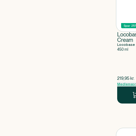
Spar 25
Locobas
Cream
Locobase
450 ml
$
gammel p
219,95
kr.
Medlemspr