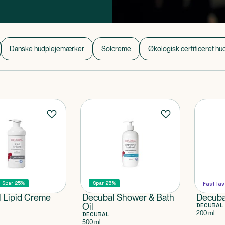
 hele livet.
Danske hudplejemærker
Solcreme
Økologisk certificeret hu
Spar 25%
Spar 25%
Fast lav
 Lipid Creme
Decubal Shower & Bath
Decuba
Oil
DECUBAL
200 ml
DECUBAL
500 ml