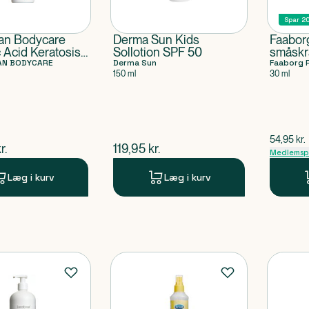
Spar 2
ian Bodycare
Derma Sun Kids
Faaborg
c Acid Keratosis
Sollotion SPF 50
småsk
AN BODYCARE
Derma Sun
Faaborg 
150 ml
30 ml
$
gammel 
54,95
kr.
ende pris
$
nuværende pris
r.
119,95
kr.
Medlemspr
Læg i kurv
Læg i kurv