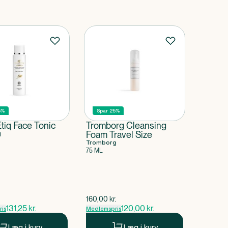
5%
Spar 25%
tiq Face Tonic
Tromborg Cleansing
q
Foam Travel Size
Tromborg
75 ML
pris
$
gammel pris
.
160,00
kr.
131,25
kr.
120,00
kr.
is
Medlemspris
Læg i kurv
Læg i kurv