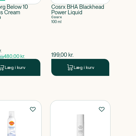
rg Below 10
Cosrx BHA Blackhead
s Cream
Power Liquid
g
Cosrx
100 ml
pris
r.
$
nuværende pris
199,00
kr.
480,00
kr.
is
Læg i kurv
Læg i kurv