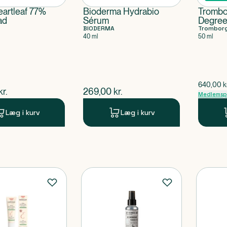
artleaf 77%
Bioderma Hydrabio
Trombo
ad
Sérum
Degree
BIODERMA
Trombor
40 ml
50 ml
$
gammel 
640,00
k
ende pris
$
nuværende pris
kr.
269,00
kr.
Medlemspr
Læg i kurv
Læg i kurv