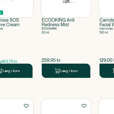
%
lisse SOS
ECOOKING Anti
Carrot
ive Cream
Redness Mist
Facial 
se
ECOOKING
Carroten
50 ml
150 ml
ris
$
nuværende pris
$
nuvær
259,95
kr.
129,00
183,75
kr.
is
Læg i kurv
Læg i kurv