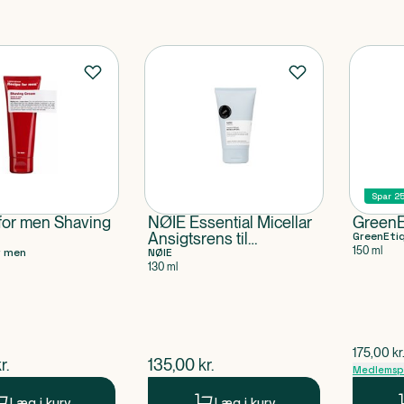
Spar 2
for men Shaving
NØIE Essential Micellar
GreenE
Ansigtsrens til
GreenEti
150 ml
r men
kombineret og uren hud
NØIE
130 ml
$
gammel 
175,00
kr
ende pris
$
nuværende pris
r.
135,00
kr.
Medlemspr
Læg i kurv
Læg i kurv