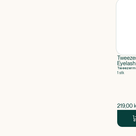
Tweeze
Eyelash
Tweezerm
1 stk
$
nuvær
219,00
k