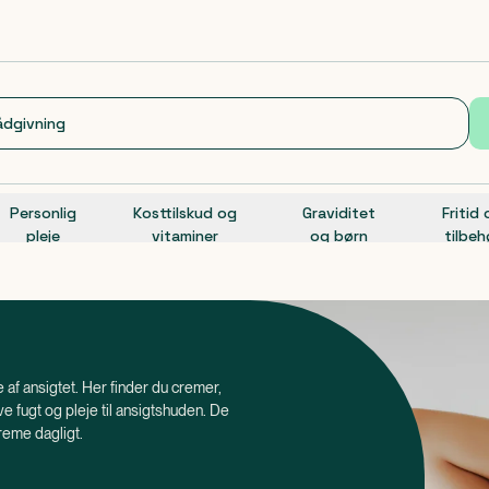
Personlig
Kosttilskud og
Graviditet
Fritid
pleje
vitaminer
og børn
tilbeh
je af ansigtet. Her finder du cremer,
ve fugt og pleje til ansigtshuden. De
creme dagligt.
ansigtscremer til for eksempel rødme,
tes en gang om dagen.