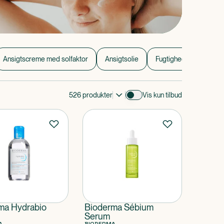
Ansigtscreme med solfaktor
Ansigtsolie
Fugtighedscreme
526
produkter
Vis kun tilbud
ma Hydrabio
Bioderma Sébium
Serum