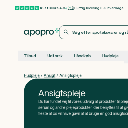
Gå til hovedindhold
TrustScore 4.8
Hurtig levering 0-2 hverdage
Tilbud
Udforsk
Håndkøb
Hudpleje
Hudpleje
/
Ansigt
/
Ansigtspleje
Ansigtspleje
Du har fundet vej til vores udvalg af produkter til ple
serum og andre plejeprodukter, der benyttes til at gi
fleste af os vil have gavn af at bruge en god ansigts
, at du skal være opmærksom på, at nogle 
Vidste du
anti-age, eller cremer med solfaktor kun skal benyt