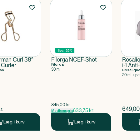
Spar 25%
rman Curl 38°
Filorga NCEF-Shot
Rosali
 Curler
Filorga
i-1 Ant
30 ml
an
Formul
Rosaliqu
30 ml + pe
$
gammel pris
845,00
kr.
ende pris
$
nuvær
r.
649,00
633,75
kr.
Medlemspris
Læg i kurv
Læg i kurv