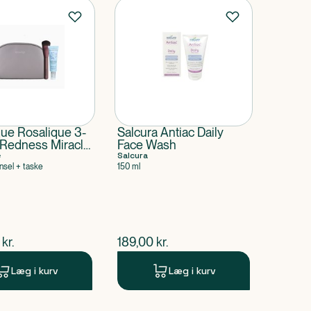
que Rosalique 3-
Salcura Antiac Daily
i-Redness Miracle
Face Wash
a sampak
e
Salcura
nsel + taske
150 ml
ende pris
$
nuværende pris
kr.
189,00
kr.
Læg i kurv
Læg i kurv