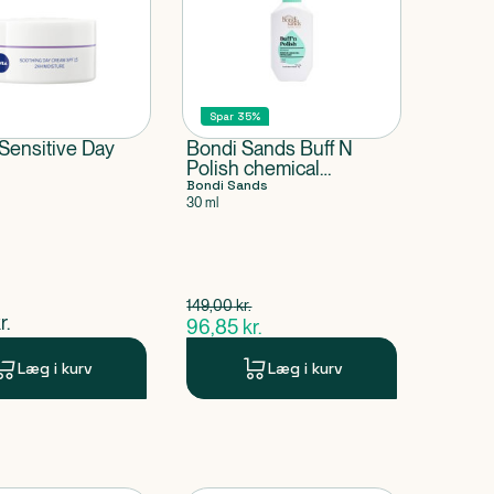
Spar 35%
Sensitive Day
Bondi Sands Buff N
Polish chemical
exfoliant
Bondi Sands
30 ml
Spar 52,15 kr.
149,00
kr.
$
gammel pris
ende pris
r.
96,85
kr.
$
nuværende pris
Læg i kurv
Læg i kurv