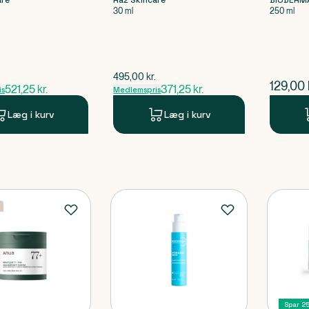
are
Raz Skincare
BIODERM
30 ml
250 ml
ris
$
gammel pris
495,00
kr.
$
nuvær
129,00
521,25
kr.
371,25
kr.
is
Medlemspris
Læg i kurv
Læg i kurv
Spar 2