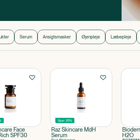
ukter
Serum
Ansigtsmasker
Øjenpleje
Læbepleje
%
Spar 25%
ncare Face
Raz Skincare MdH
Bioder
Rich SPF30
Serum
H2O