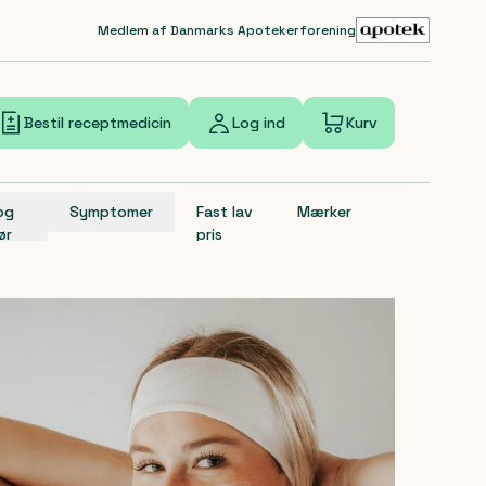
Medlem af Danmarks Apotekerforening
Bestil receptmedicin
Log ind
Kurv
 og
Symptomer
Fast lav
Mærker
ør
pris