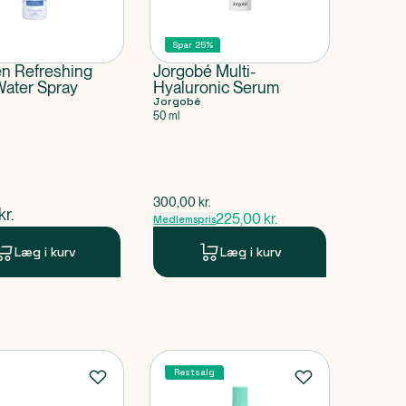
Spar 25%
en Refreshing
Jorgobé Multi-
Water Spray
Hyaluronic Serum
Jorgobé
50 ml
$
gammel pris
300,00
kr.
ende pris
kr.
225,00
kr.
Medlemspris
Læg i kurv
Læg i kurv
Restsalg