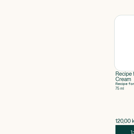
Recipe 
Cream
Recipe fo
75 ml
$
nuvær
120,00
k