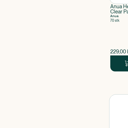
Anua He
Clear P
Anua
70 stk
$
nuvær
229,00