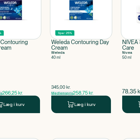
%
Spar 25%
 Contouring
Weleda Contouring Day
NIVEA 
Cream
Cream
Care
Weleda
Nivea
40 ml
50 ml
ris
$
gammel pris
345,00
kr.
$
nuvær
78,35
k
266,25
kr.
258,75
kr.
is
Medlemspris
Læg i kurv
Læg i kurv