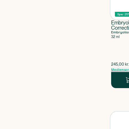
Spar 25
Embryo
Correct
Embryolis
32 ml
$
gammel p
245,00
kr.
Medlemspr