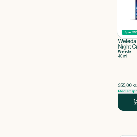
Spar 25
Weleda
Night 
Weleda
40 ml
$
gammel p
355,00
kr.
Medlemspr