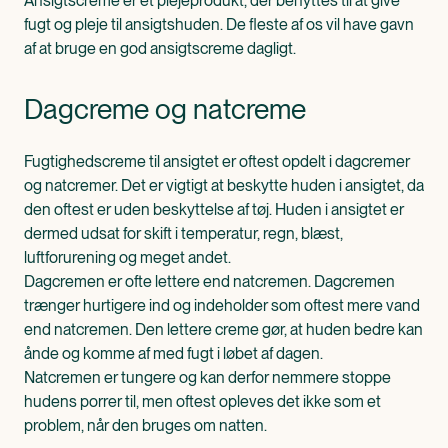
Ansigtscreme er et plejeprodukt, der benyttes til at give
fugt og pleje til ansigtshuden. De fleste af os vil have gavn
af at bruge en god ansigtscreme dagligt.
Dagcreme og natcreme
Fugtighedscreme til ansigtet er oftest opdelt i dagcremer
og natcremer. Det er vigtigt at beskytte huden i ansigtet, da
den oftest er uden beskyttelse af tøj. Huden i ansigtet er
dermed udsat for skift i temperatur, regn, blæst,
luftforurening og meget andet.
Dagcremen er ofte lettere end natcremen. Dagcremen
trænger hurtigere ind og indeholder som oftest mere vand
end natcremen. Den lettere creme gør, at huden bedre kan
ånde og komme af med fugt i løbet af dagen.
Natcremen er tungere og kan derfor nemmere stoppe
hudens porrer til, men oftest opleves det ikke som et
problem, når den bruges om natten.