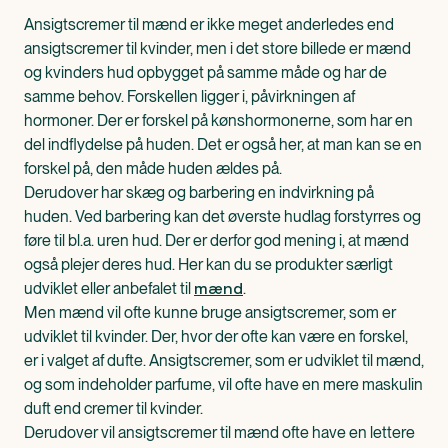
Ansigtscremer til mænd er ikke meget anderledes end
ansigtscremer til kvinder, men i det store billede er mænd
og kvinders hud opbygget på samme måde og har de
samme behov. Forskellen ligger i, påvirkningen af
hormoner. Der er forskel på kønshormonerne, som har en
del indflydelse på huden. Det er også her, at man kan se en
forskel på, den måde huden ældes på.
Derudover har skæg og barbering en indvirkning på
huden. Ved barbering kan det øverste hudlag forstyrres og
føre til bl.a. uren hud. Der er derfor god mening i, at mænd
også plejer deres hud. Her kan du se produkter særligt
mænd
udviklet eller anbefalet til
.
Men mænd vil ofte kunne bruge ansigtscremer, som er
udviklet til kvinder. Der, hvor der ofte kan være en forskel,
er i valget af dufte. Ansigtscremer, som er udviklet til mænd,
og som indeholder parfume, vil ofte have en mere maskulin
duft end cremer til kvinder.
Derudover vil ansigtscremer til mænd ofte have en lettere