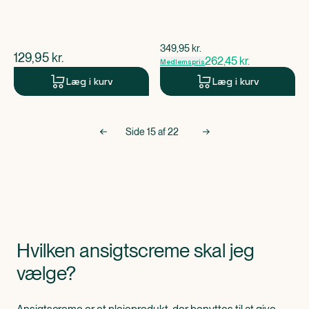
$
gammel pris
349,95
kr.
$
nuværende pris
129,95
kr.
262,45
kr.
Medlemspris
Læg i kurv
Læg i kurv
Side
15
af
22
Hvilken ansigtscreme skal jeg
vælge?