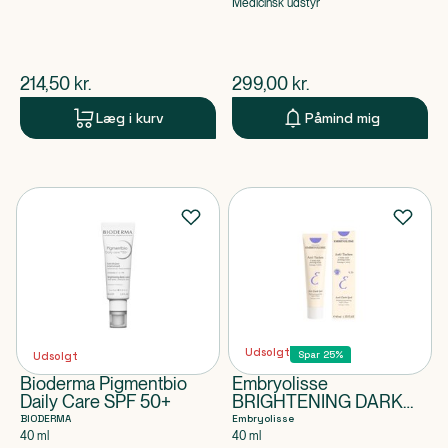
Medicinsk udstyr
$
nuværende pris
$
nuværende pris
214,50
kr.
299,00
kr.
Læg i kurv
Påmind mig
Udsolgt
Spar 25%
Udsolgt
Bioderma Pigmentbio
Embryolisse
Daily Care SPF 50+
BRIGHTENING DARK
SPOT NIGHT PEELING
BIODERMA
Embryolisse
40 ml
40 ml