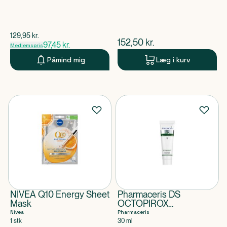
$
gammel pris
129,95
kr.
$
nuværende pris
152,50
kr.
97,45
kr.
Medlemspris
Påmind mig
Læg i kurv
NIVEA Q10 Energy Sheet
Pharmaceris DS
Mask
OCTOPIROX
Beroligende
Nivea
Pharmaceris
ansigtscreme med SPF
1 stk
30 ml