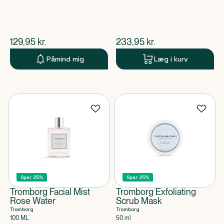
$
nuværende pris
$
nuværende pris
129,95
kr.
233,95
kr.
Påmind mig
Læg i kurv
Spar 25%
Spar 25%
Tromborg Facial Mist
Tromborg Exfoliating
Rose Water
Scrub Mask
Tromborg
Tromborg
100 ML
50 ml