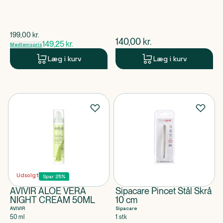
$
gammel pris
199,00
kr.
$
nuværende pris
140,00
kr.
149,25
kr.
Medlemspris
Læg i kurv
Læg i kurv
Udsolgt
Spar 25%
AVIVIR ALOE VERA
Sipacare Pincet Stål Skrå
NIGHT CREAM 50ML
10 cm
AVIVIR
Sipacare
50 ml
1 stk