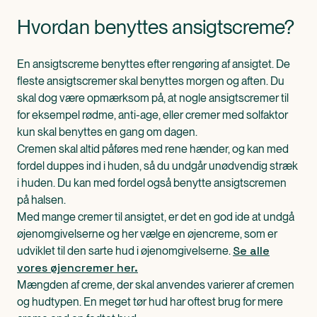
Hvordan benyttes ansigtscreme?
En ansigtscreme benyttes efter rengøring af ansigtet. De
fleste ansigtscremer skal benyttes morgen og aften. Du
skal dog være opmærksom på, at nogle ansigtscremer til
for eksempel rødme, anti-age, eller cremer med solfaktor
kun skal benyttes en gang om dagen.
Cremen skal altid påføres med rene hænder, og kan med
fordel duppes ind i huden, så du undgår unødvendig stræk
i huden. Du kan med fordel også benytte ansigtscremen
på halsen.
Med mange cremer til ansigtet, er det en god ide at undgå
øjenomgivelserne og her vælge en øjencreme, som er
Se alle
udviklet til den sarte hud i øjenomgivelserne.
vores øjencremer her.
Mængden af creme, der skal anvendes varierer af cremen
og hudtypen. En meget tør hud har oftest brug for mere