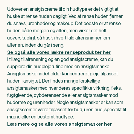
Udover en ansigtscreme til din hudtype er det vigtigt at
huske at rense huden dagligt. Ved at rense huden fjerner
du snavs, urenheder og makeup. Det bedste er at rense
huden både morgen og aften, men virker det helt
uoverskueligt, så husk i hvert fald afrensningen om
aftenen, inden du går i seng.
Se også alle vores lækre renseprodukter her
I tillæg til afrensning og en god ansigtscreme, kan du
supplere din hudplejerutine med en ansigtsmaske.
Ansigtsmasker indeholder koncentreret pleje tilpasset
huden i ansigtet. Der findes mange forskellige
ansigtsmasker med hver deres specifikke virkning, f.eks.
fugtgivende, dybderensende eller ansigtsmasker mod
hudorme og urenheder. Nogle ansigtsmasker er kan som
ansigtscremer være tilpasset tør hud, uren hud, specifikt til
mænd eller en bestemt hudtype.
Læs mere og se alle vores ansigtsmasker her