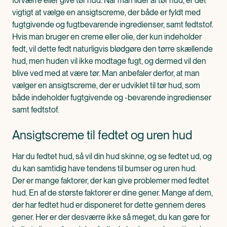
forværre eller give tør hud. Når man lider af tør hud, er det
vigtigt at vælge en ansigtscreme, der både er fyldt med
fugtgivende og fugtbevarende ingredienser, samt fedtstof.
Hvis man bruger en creme eller olie, der kun indeholder
fedt, vil dette fedt naturligvis blødgøre den tørre skællende
hud, men huden vil ikke modtage fugt, og dermed vil den
blive ved med at være tør. Man anbefaler derfor, at man
vælger en ansigtscreme, der er udviklet til tør hud, som
både indeholder fugtgivende og -bevarende ingredienser
samt fedtstof.
Ansigtscreme til fedtet og uren hud
Har du fedtet hud, så vil din hud skinne, og se fedtet ud, og
du kan samtidig have tendens til bumser og uren hud.
Der er mange faktorer, der kan give problemer med fedtet
hud. En af de største faktorer er dine gener. Mange af dem,
der har fedtet hud er disponeret for dette gennem deres
gener. Her er der desværre ikke så meget, du kan gøre for