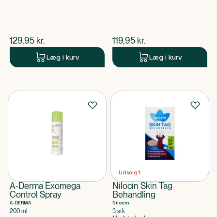
$
nuværende pris
$
nuværende pris
129,95
kr.
119,95
kr.
Læg i kurv
Læg i kurv
Udsolgt
A-Derma Exomega
Nilocin Skin Tag
Control Spray
Behandling
A-DERMA
Nilocin
200 ml
3 stk