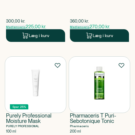
$
gammel pris
$
gammel pris
300,00
kr.
360,00
kr.
225,00
kr.
270,00
kr.
Medlemspris
Medlemspris
Læg i kurv
Læg i kurv
Spar 25%
Purely Professional
Pharmaceris T Puri-
Moisture Mask
Sebotonique Tonic
PURELY PROFESSIONAL
Pharmaceris
100 ml
200 ml