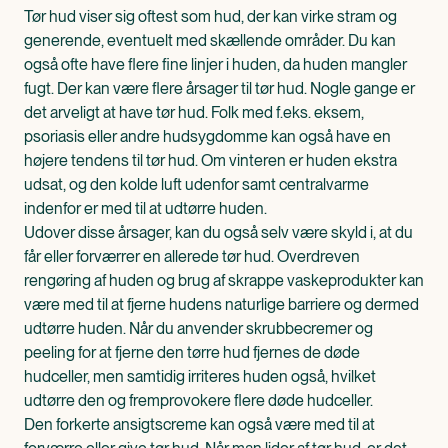
Tør hud viser sig oftest som hud, der kan virke stram og
generende, eventuelt med skællende områder. Du kan
også ofte have flere fine linjer i huden, da huden mangler
fugt. Der kan være flere årsager til tør hud. Nogle gange er
det arveligt at have tør hud. Folk med f.eks. eksem,
psoriasis eller andre hudsygdomme kan også have en
højere tendens til tør hud. Om vinteren er huden ekstra
udsat, og den kolde luft udenfor samt centralvarme
indenfor er med til at udtørre huden.
Udover disse årsager, kan du også selv være skyld i, at du
får eller forværrer en allerede tør hud. Overdreven
rengøring af huden og brug af skrappe vaskeprodukter kan
være med til at fjerne hudens naturlige barriere og dermed
udtørre huden. Når du anvender skrubbecremer og
peeling for at fjerne den tørre hud fjernes de døde
hudceller, men samtidig irriteres huden også, hvilket
udtørre den og fremprovokere flere døde hudceller.
Den forkerte ansigtscreme kan også være med til at