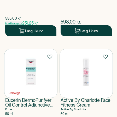
$
gammel pris
335,00
kr.
$
nuværende pris
598,00
kr.
251,25
kr.
Medlemspris
Læg i kurv
Læg i kurv
Udsolgt
Eucerin DermoPurifyer
Active By Charlotte Face
Oil Control Adjunctive
Fitness Cream
Soothing Cream
Eucerin
Active By Charlotte
50 ml
50 ml