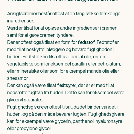
Ansigtscremer består oftest af en lang række forskellige
ingredienser.
er tilsat for at opløse andre ingredienser i cremen,
Vand
samt for at gøre cremen tyndere.
Der er oftest også tilsat en form for
. Fedtstof er
fedtstof
med til at beskytte, blødgøre og bevare fugtigheden i
huden. Fedtstof kan tilsættes i form af olie, enten
vegetabilske som for eksempel paraffin eller petrolatum,
eller mineralske olier som for eksempel mandelolie eller
sheasmør.
Der kan også være tilsat
, der er er med til at
fedtsyrer
nedsætte fugttab fra huden. Dette kan for eksempel være
glyceryl stearate.
er oftest tilsat, da det binder vandet i
Fugtighedsgivere
huden, og på den måde bevarer fugten. Fugtighedsgivere
kan for eksempel være glycerin, panthenol, hyaluronsyre
eller propylene glycol.