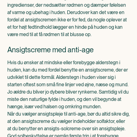
ingredienser, der nedsætter rødmen og dæmper følelsen
af varme og ubehag i huden. Derudover kan det være en
fordel at ansigtscremen ikke er for fed, da nogle oplever at
et for højt fedtindhold lægger en hinde på huden og kan
være med til at få rødmen til at blusse op.
Ansigtscreme med anti-age
Hvis du ønsker at mindske eller forebygge alderstegn i
huden, kan du med fordel benytte en ansigtscreme, der er
udviklet til dette formål. Alderstegn i huden viser sig i
starten oftest som små fine linjer ved øjne, næse og mund.
Jo ældre du bliver jo dybere bliver rynkerne. Samtidig vil du
miste den naturlige fylde i huden, og den vil begynde at
hænge, især ved halsen og omkring munden.
Når du vælger ansigtspleje til anti-age, bør du altid sikre dig,
at den ansigtscreme du vælger indeholder solfaktor, eller
at du benytter en ansigts-solcreme over sin ansigtspleje.
God solbeskyttelse er nemlig første trin i at forebygge