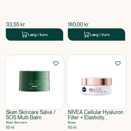
15
$
nuværende pris
$
nuværende pris
33,55
kr.
180,00
kr.
Læg i kurv
Læg i kurv
Skøn Skincare Salve /
NIVEA Cellular Hyaluron
SOS Multi Balm
Filler + Elasticity
Reshape Day Cream
Skøn Skincare
Nivea
50 ml
50 ml