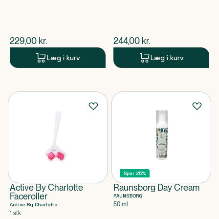
$
nuværende pris
$
nuværende pris
229,00
kr.
244,00
kr.
Læg i kurv
Læg i kurv
Spar 25%
Active By Charlotte
Raunsborg Day Cream
Faceroller
RAUNSBORG
50 ml
Active By Charlotte
1 stk