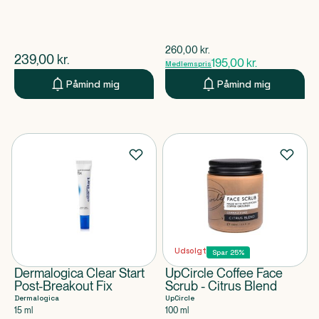
$
gammel pris
260,00
kr.
$
nuværende pris
239,00
kr.
195,00
kr.
Medlemspris
Påmind mig
Påmind mig
Udsolgt
Spar 25%
Dermalogica Clear Start
UpCircle Coffee Face
Post-Breakout Fix
Scrub - Citrus Blend
Dermalogica
UpCircle
15 ml
100 ml