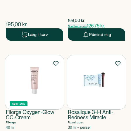
$
gammel pris
169,00
kr.
$
nuværende pris
195,00
kr.
126,75
kr.
Medlemspris
Læg i kurv
Påmind mig
Spar 25%
Filorga Oxygen-Glow
Rosalique 3-i-1 Anti-
CC-Cream
Redness Miracle
Formula i æske
Filorga
Rosalique
40 ml
30 ml + pensel