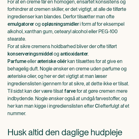
For at en creme får en homogen, ensartet konsistens og
forhindrer at cremen skiller, er det vigtigt, at alle de tilførte
ingredienser kan blandes. Derfor tilsætter man ofte
og
i form af for eksempel
emulgatorer
opløsningsmidler
alkohol, xanthan gum, cetearyl alcohol eller PEG-100
stearate.
For at sikre cremens holdbarhed bliver der ofte tilført
og
.
konserveringsmiddel
antioxidanter
eller
kan tilsættes for at give en
Parfume
æteriske oliér
behagelig duft. Nogle ønsker en creme uden parfume og
æteriske olier, og her er det vigtigt at man læser
ingredienslisten igennem for at sikre, at dette ikke er tilsat.
Til sidst kan der være tilsat
for at gøre cremen mere
farve
indbydende. Nogle ønsker også at undgå farvestoffer, og
her kan man kigge i ingredienslisten efter
efterfulgt af et
CI
nummer.
Husk altid den daglige hudpleje