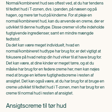
Normal/kombineret hud ses oftest ved, at du har tendens
til fedtet hud i T-zonen, dvs. i panden, på næsen og på
hagen, og mere tør hud på kinderne. For at pleje en
normal/kombineret hud, kan du anvende en creme, der er
udviklet til denne hudtype. Disse cremer vil ofte indeholde
fugtgivende ingredienser, samt en mindre mængde
fedtstof.
Da det kan være meget individuelt, hvad en
normal/kombineret hudtype har brug for, er det vigtigt at
fokusere på hvad netop din hud virker til at have brug for.
Det kan være, at dine kinder er meget tørre, og at du
måske har brug for en federe creme her, men kan nøjes
med at bruge en lettere fugtighedscreme i resten af
ansigtet. Det kan også være, at du har brug for at bruge en
creme udviklet til fedtet hud i T-zonen, men har brug for en
creme til normal hud i resten af ansigtet.
Ansigtscreme til tør hud