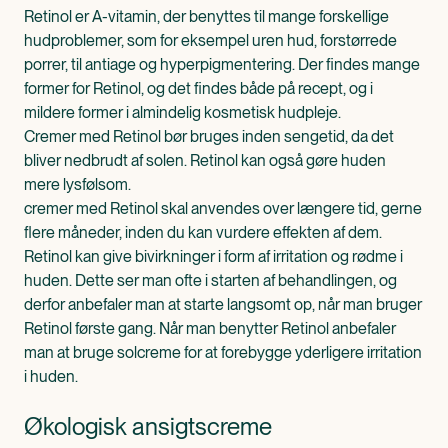
Retinol er A-vitamin, der benyttes til mange forskellige
hudproblemer, som for eksempel uren hud, forstørrede
porrer, til antiage og hyperpigmentering. Der findes mange
former for Retinol, og det findes både på recept, og i
mildere former i almindelig kosmetisk hudpleje.
Cremer med Retinol bør bruges inden sengetid, da det
bliver nedbrudt af solen. Retinol kan også gøre huden
mere lysfølsom.
cremer med Retinol skal anvendes over længere tid, gerne
flere måneder, inden du kan vurdere effekten af dem.
Retinol kan give bivirkninger i form af irritation og rødme i
huden. Dette ser man ofte i starten af behandlingen, og
derfor anbefaler man at starte langsomt op, når man bruger
Retinol første gang. Når man benytter Retinol anbefaler
man at bruge solcreme for at forebygge yderligere irritation
i huden.
Økologisk ansigtscreme