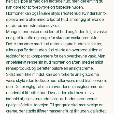
helt at slippe af med den fedtede hud, men der er ting du
kan gøre for at forebygge og forbedre huden.
Hormoner kan også være skyld i fedtet hud. Kvinder kan fx.
opleve mere eller mindre fedtet hud, afhængig af hvor de
er i deres menstruationscyklus.
Mange mennesker med fedtet hud begår den fejl, at vaske
ansigtet for ofte og bruge for skrappe vaskeprodukter.
Dette kan være med til at enten at gøre huden alt for tør,
eller også får det huden til at starte en overproduktion af
fedtstof, for at kompensere for den overdrevne vask. Man
anbefaler at rense sin hud morgen og aften, med et mildt
renseprodukt, og derefter påføre en ansigtscreme.
Sidst men ikke mindst, kan den forkerte ansigtscreme
være skyld i den fedtede hud, eller være med til at forværre
den. Det er vigtigt, at man anvender en ansigtscreme, der
er udviklet til fedtet hud. Dvs. at den skal have et lavt
indhold af, eller være uden olie, da huden producerer
rigeligt af dette i forvejen. Til gengæld skal man vælge en
creme, der stadig tilfører masser af fugt til huden, da fedtet