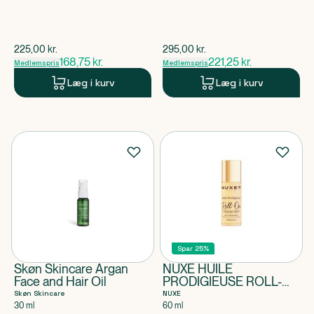
$
gammel pris
$
gammel pris
225,00
kr.
295,00
kr.
168,75
kr.
221,25
kr.
Medlemspris
Medlemspris
Læg i kurv
Læg i kurv
Spar 25%
Skøn Skincare Argan
NUXE HUILE
Face and Hair Oil
PRODIGIEUSE ROLL-
ON
Skøn Skincare
NUXE
30 ml
60 ml