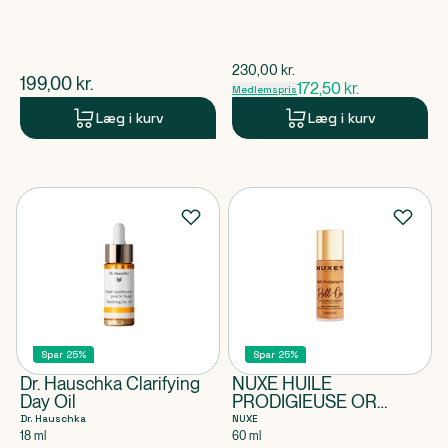
$
gammel pris
230,00
kr.
$
nuværende pris
199,00
kr.
172,50
kr.
Medlemspris
Læg i kurv
Læg i kurv
Spar 25%
Spar 25%
Dr. Hauschka Clarifying
NUXE HUILE
Day Oil
PRODIGIEUSE OR
ROLL-ON
Dr. Hauschka
NUXE
18 ml
60 ml