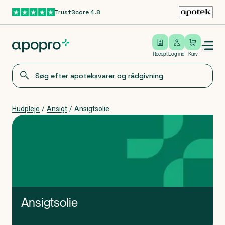
TrustScore 4.8
Gå til hovedindhold
Open/close menu
Log ind
Recept
Log ind
Kurv
Hudpleje
/
Ansigt
/
Ansigtsolie
Ansigtsolie