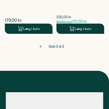
$
gammel pris
230,00
kr.
$
nuværende pris
179,00
kr.
172,50
kr.
Medlemspris
Læg i kurv
Læg i kurv
Side
2
af
2
Kontakt apoteksteamet
Genveje
Om Apopro