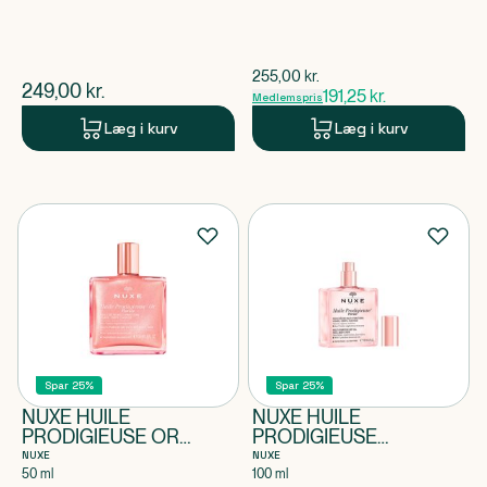
$
gammel pris
255,00
kr.
$
nuværende pris
249,00
kr.
191,25
kr.
Medlemspris
Læg i kurv
Læg i kurv
Spar 25%
Spar 25%
NUXE HUILE
NUXE HUILE
PRODIGIEUSE OR
PRODIGIEUSE
FLORALE
FLORALE
NUXE
NUXE
50 ml
100 ml