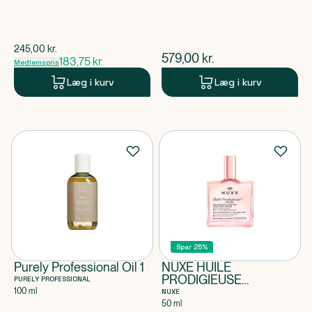
$
gammel pris
245,00
kr.
$
nuværende pris
579,00
kr.
183,75
kr.
Medlemspris
Læg i kurv
Læg i kurv
Spar 25%
Purely Professional Oil 1
NUXE HUILE
PRODIGIEUSE
PURELY PROFESSIONAL
FLORALE
100 ml
NUXE
50 ml