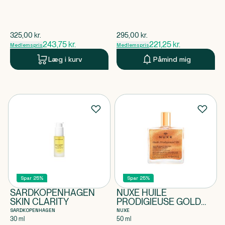
$
gammel pris
$
gammel pris
325,00
kr.
295,00
kr.
243,75
kr.
221,25
kr.
Medlemspris
Medlemspris
Læg i kurv
Påmind mig
Spar 25%
Spar 25%
SARDKOPENHAGEN
NUXE HUILE
SKIN CLARITY
PRODIGIEUSE GOLD
DRY OIL
SARDKOPENHAGEN
NUXE
30 ml
50 ml