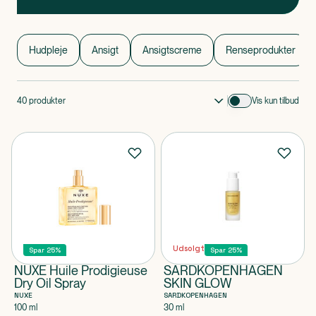
Ansigt
Ansigt 1 af 0
Hudpleje
Ansigt
Ansigtscreme
Renseprodukter
40
produkter
Vis kun tilbud
Udsolgt
Spar 25%
Spar 25%
NUXE Huile Prodigieuse
SARDKOPENHAGEN
Dry Oil Spray
SKIN GLOW
NUXE
SARDKOPENHAGEN
100 ml
30 ml