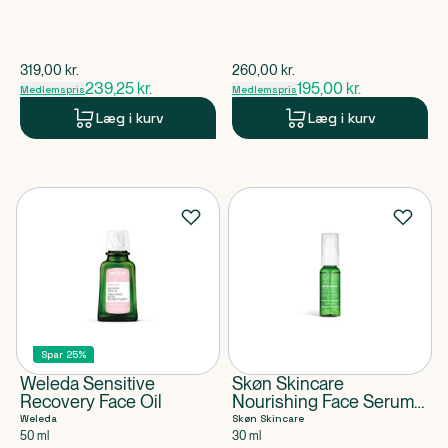
$
gammel pris
$
gammel pris
319,00
kr.
260,00
kr.
239,25
kr.
195,00
kr.
Medlemspris
Medlemspris
Læg i kurv
Læg i kurv
Spar 25%
Weleda Sensitive
Skøn Skincare
Recovery Face Oil
Nourishing Face Serum
Oil
Weleda
Skøn Skincare
50 ml
30 ml