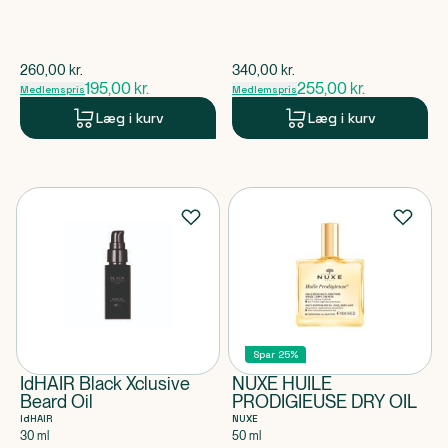
$
gammel pris
$
gammel pris
260,00
kr.
340,00
kr.
195,00
kr.
255,00
kr.
Medlemspris
Medlemspris
Læg i kurv
Læg i kurv
Spar 25%
IdHAIR Black Xclusive
NUXE HUILE
Beard Oil
PRODIGIEUSE DRY OIL
IdHAIR
NUXE
30 ml
50 ml